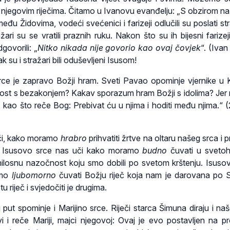
ili njegovim riječima. Čitamo u Ivanovu evanđelju: „S obzirom na
đu Židovima, vodeći svećenici i farizeji odlučili su poslati st
žari su se vratili praznih ruku. Nakon što su ih bijesni farizeji
govorili: „
Nitko nikada nije govorio kao ovaj čovjek
“. (Ivan
ak su i stražari bili oduševljeni Isusom!
ce je zapravo Božji hram. Sveti Pavao opominje vjernike u K
ost s bezakonjem? Kakav sporazum hram Božji s idolima? Jer
, kao što reče Bog: Prebivat ću u njima i hoditi među njima.“ (
či, kako moramo
hrabro
prihvatiti žrtve na oltaru našeg srca i p
 Isusovo srce nas uči kako moramo
budno
čuvati u svetoh
ilosnu nazočnost koju smo dobili po svetom krštenju. Isuso
amo
ljubomorno
čuvati Božju riječ koja nam je darovana po
tu riječ i svjedočiti je drugima.
put spominje i Marijino srce. Riječi starca Šimuna diraju i naš
i i reče Mariji, majci njegovoj: Ovaj je evo postavljen na pr