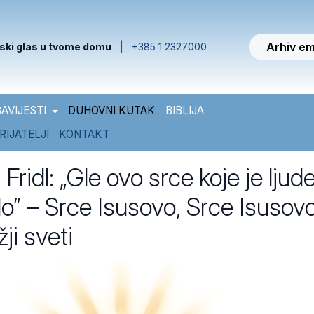
Arhiv em
ski glas u tvome domu
|
+385 1 2327000
AVIJESTI
DUHOVNI KUTAK
BIBLIJA
RIJATELJI
KONTAKT
 Fridl: „Gle ovo srce koje je ljud
bilo” – Srce Isusovo, Srce Isusovo
ji sveti