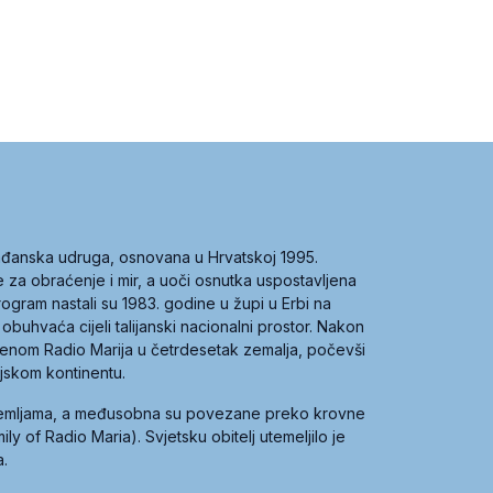
građanska udruga, osnovana u Hrvatskoj 1995.
ce za obraćenje i mir, a uoči osnutka uspostavljena
 program nastali su 1983. godine u župi u Erbi na
 obuhvaća cijeli talijanski nacionalni prostor. Nakon
 imenom Radio Marija u četrdesetak zemalja, počevši
ijskom kontinentu.
zemljama, a međusobna su povezane preko krovne
y of Radio Maria). Svjetsku obitelj utemeljilo je
a.