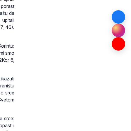
 porast
ražu da
 upitali
 7, 46).
orintu:
 mi smo
2Kor 6,
rikazati
raništu
vo srce
 Svetom
e srce:
opast i