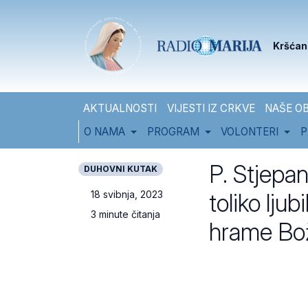
Skip to content
Skip to footer
Kršćan
AKTUALNOSTI
VIJESTI IZ CRKVE
NAŠE OB
O NAMA
PROGRAM
VOLONTERI
P
P. Stjepan
DUHOVNI KUTAK
toliko lju
18 svibnja, 2023
3 minute čitanja
hrame Bož