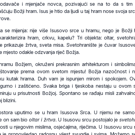
prodavače i mjenjače novca, pozivajući se na to da s tim
uju Božji hram. Isus je htio da ljudi u taj hram nose svoja src
rove.
a se mijenja: nije više Isusovo srce u hramu, nego je Božji
arakterizira hram, crkvu, kapelu? Tri objekta: oltar, svetohra
 prikazuje žrtva, sveta misa. Svetohranište je čuvar Isusove
e mjesto odakle odzvanja riječ Božja.
 hramu Božjem, okruženi prekrasnim arhitekturom i simbolima
oštovanje prema ovom svetom mjestu! Božja nazočnost i n
aku kutak hrama. Duh vam je ispunjen mirom i spokojem. O
gurno i zaštićeno. Svaka briga i tjeskoba nestaju u ovom
miruju u prisutnosti Božjoj. Spontano se rađaju misli zahvalno
blizini.
ostora uputimo se u hram Isusova Srca. U njemu ne samo
 je on sam bio
oltar i žrtva
. U Isusovu srcu postojalo je
svetoh
nosti u njegovim mislima, osjećajima, riječima. U Isusovu srcu 
 je propovijedao radosnu vijest svugdje i svima. Možemo se 