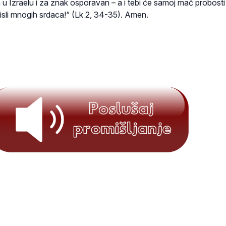
 Izraelu i za znak osporavan – a i tebi će samoj mač probosti
isli mnogih srdaca!“ (Lk 2, 34-35). Amen.