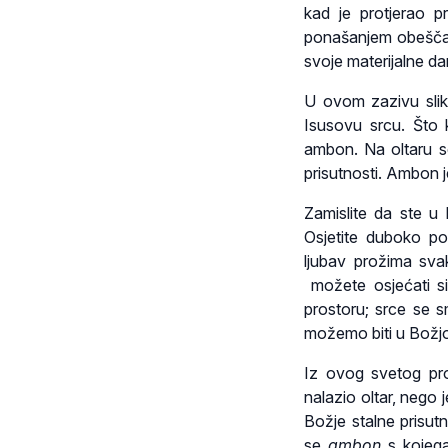
kad je protjerao 
ponašanjem obeščašć
svoje materijalne da
U ovom zazivu slik
Isusovu srcu. Što k
ambon. Na oltaru se
prisutnosti. Ambon j
Zamislite da ste u
Osjetite duboko p
ljubav prožima sv
možete osjećati si
prostoru; srce se s
možemo biti u Božjoj 
Iz ovog svetog pr
nalazio oltar, nego
Božje stalne prisut
se
ambon
s kojega