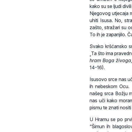
kako su se ljudi div
Njegovog utjecaja me
uhiti Isusa. No, stra
zašto, stražari su od
To ih je zapanjilo. Č
Svako kršćansko sr
Ta što ima pravedn
„
hram Boga živoga
14-16).
Isusovo srce nas u
ih nebeskom Ocu.
našeg srca Božju m
nas uči kako mor
pismu te znati nositi 
U Hramu se po prvi 
“Šimun ih blagoslov