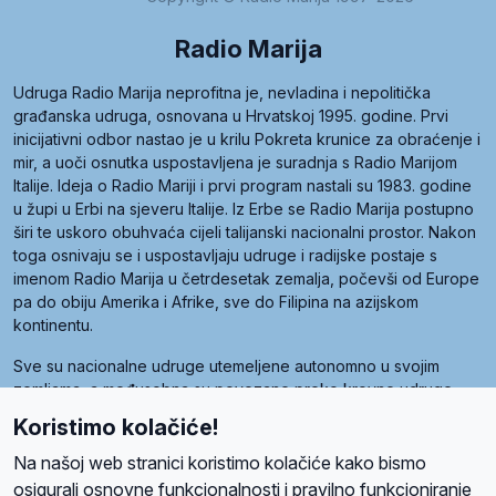
Radio Marija
Udruga Radio Marija neprofitna je, nevladina i nepolitička
građanska udruga, osnovana u Hrvatskoj 1995. godine. Prvi
inicijativni odbor nastao je u krilu Pokreta krunice za obraćenje i
mir, a uoči osnutka uspostavljena je suradnja s Radio Marijom
Italije. Ideja o Radio Mariji i prvi program nastali su 1983. godine
u župi u Erbi na sjeveru Italije. Iz Erbe se Radio Marija postupno
širi te uskoro obuhvaća cijeli talijanski nacionalni prostor. Nakon
toga osnivaju se i uspostavljaju udruge i radijske postaje s
imenom Radio Marija u četrdesetak zemalja, počevši od Europe
pa do obiju Amerika i Afrike, sve do Filipina na azijskom
kontinentu.
Sve su nacionalne udruge utemeljene autonomno u svojim
zemljama, a međusobna su povezane preko krovne udruge
pod nazivom Svjetska obitelj Radio Marije (World Family of
Koristimo kolačiće!
Radio Maria). Svjetsku obitelj utemeljilo je sedam članica, među
kojima je i hrvatska Udruga Radio Marija.
Na našoj web stranici koristimo kolačiće kako bismo
osigurali osnovne funkcionalnosti i pravilno funkcioniranje