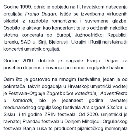
Godine 1999. odnio je pobjedu na II. hrvatskom natjecanju
orguljaša
Franjo Dugan
. Ističe se izvedbama virtuoznih
skladbi iz razdoblja romantizma i suvremene glazbe.
Osobito je aktivan kao koncertant te je s održanih nekoliko
stotina koncerata po Europi, Južnoafričkoj Republici,
Izraelu, SAD-u, Siriji, Bjelorusiji, Ukrajini i Rusiji najistaknutiji
koncertni umjetnik orguljaš.
Godine 2010. dobitnik je nagrade Franjo Dugan za
poseban doprinos očuvanju i promociji orguljaške baštine.
Osim što je gostovao na mnogim festivalima, jedan je od
pokretača takvih događaja u Hrvatskoj: umjetnički voditelj
je Festivala-
Orgulje Zagrebačke katedrale
,
AdventFesta
u
katedrali
, bio je jedanaest godina ravnatelj
međunarodnog orguljaškog festivala
Ars organi Sisciae
u
Sisku i tri godine ZRIN festivala. Od 2020. umjetnički je
ravnatelj Prandau festivala u Donjem Miholjcu i Orguljaškog
festivala Banja Luka te producent pijanističkog memorijala