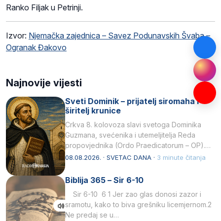
Ranko Filjak u Petrinji.
Izvor:
Njemačka zajednica – Savez Podunavskih Švaba –
Ogranak Đakovo
Najnovije vijesti
Sveti Dominik – prijatelj siromaha i
širitelj krunice
Crkva 8. kolovoza slavi svetoga Dominika
Guzmana, svećenika i utemeljitelja Reda
propovjednika (Ordo Praedicatorum – OP).
Svojim životom, dubokom ljubavlju prema
08.08.2026. · SVETAC DANA ·
3 minute čitanja
Kristu…
Biblija 365 – Sir 6-10
Sir 6-10 6 1 Jer zao glas donosi zazor i
sramotu, kako to biva grešniku licemjernom.2
Ne predaj se u…