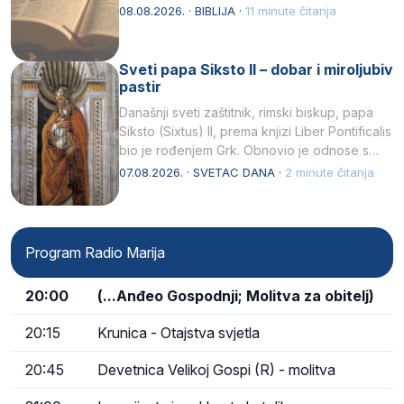
08.08.2026. · BIBLIJA ·
11 minute čitanja
Sveti papa Siksto II – dobar i miroljubiv
pastir
Današnji sveti zaštitnik, rimski biskup, papa
Siksto (Sixtus) II, prema knjizi Liber Pontificalis
bio je rođenjem Grk. Obnovio je odnose s
afričkim…
07.08.2026. · SVETAC DANA ·
2 minute čitanja
Program Radio Marija
20:00
(...Anđeo Gospodnji; Molitva za obitelj)
20:15
Krunica - Otajstva svjetla
20:45
Devetnica Velikoj Gospi (R) - molitva