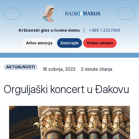
Skip to content
Skip to footer
Menu
Kršćanski glas u tvome domu
|
+385 1 2327000
Arhiv emisija
Donirajte
Video stream
AKTUALNOSTI
18 svibnja, 2023
2 minute čitanja
Orguljaški koncert u Đakovu