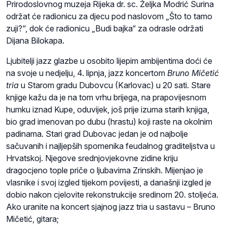
Prirodoslovnog muzeja Rijeka dr. sc. Željka Modrić Surina
održat će radionicu za djecu pod naslovom „Što to tamo
zuji?“, dok će radionicu „Budi bajka“ za odrasle održati
Dijana Bilokapa.
Ljubitelji jazz glazbe u osobito lijepim ambijentima doći će
na svoje u nedjelju, 4. lipnja, jazz koncertom
Bruno Mičetić
tria
u Starom gradu Dubovcu (Karlovac) u 20 sati. Stare
knjige kažu da je na tom vrhu brijega, na prapovijesnom
humku iznad Kupe, oduvijek, još prije izuma starih knjiga,
bio grad imenovan po dubu (hrastu) koji raste na okolnim
padinama. Stari grad Dubovac jedan je od najbolje
sačuvanih i najljepših spomenika feudalnog graditeljstva u
Hrvatskoj. Njegove srednjovjekovne zidine kriju
dragocjeno tople priče o ljubavima Zrinskih. Mijenjao je
vlasnike i svoj izgled tijekom povijesti, a današnji izgled je
dobio nakon cjelovite rekonstrukcije sredinom 20. stoljeća.
Ako uranite na koncert sjajnog jazz tria u sastavu – Bruno
Mičetić, gitara;