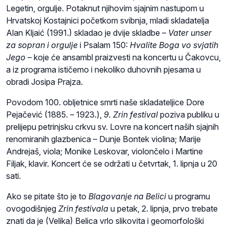
Legetin, orgulje. Potaknut njihovim sjajnim nastupom u
Hrvatskoj Kostajnici početkom svibnja, mladi skladatelja
Alan Kljaić (1991.) skladao je dvije skladbe –
Vater unser
za sopran i orgulje
i Psalam 150:
Hvalite Boga vo svjatih
Jego
– koje će ansambl praizvesti na koncertu u Čakovcu,
a iz programa ističemo i nekoliko duhovnih pjesama u
obradi Josipa Prajza.
Povodom 100. obljetnice smrti naše skladateljice Dore
Pejačević (1885. – 1923.),
9. Zrin festival
poziva publiku u
prelijepu petrinjsku crkvu sv. Lovre na koncert naših sjajnih
renomiranih glazbenica – Dunje Bontek violina; Marije
Andrejaš, viola; Monike Leskovar, violončelo i Martine
Filjak, klavir. Koncert će se održati u četvrtak, 1. lipnja u 20
sati.
Ako se pitate što je to
Blagovanje na Belici
u programu
ovogodišnjeg
Zrin festivala
u petak, 2. lipnja, prvo trebate
znati da je (Velika) Belica vrlo slikovita i geomorfološki