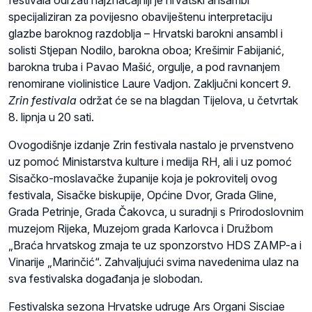
festivala održati najznačajniji je hrvatski ansambl
specijaliziran za povijesno obaviještenu interpretaciju
glazbe baroknog razdoblja – Hrvatski barokni ansambl i
solisti Stjepan Nodilo, barokna oboa; Krešimir Fabijanić,
barokna truba i Pavao Mašić, orgulje, a pod ravnanjem
renomirane violinistice Laure Vadjon. Zaključni koncert
9.
Zrin festivala
održat će se na blagdan Tijelova, u četvrtak
8. lipnja u 20 sati.
Ovogodišnje izdanje Zrin festivala nastalo je prvenstveno
uz pomoć Ministarstva kulture i medija RH, ali i uz pomoć
Sisačko-moslavačke županije koja je pokrovitelj ovog
festivala, Sisačke biskupije, Općine Dvor, Grada Gline,
Grada Petrinje, Grada Čakovca, u suradnji s Prirodoslovnim
muzejom Rijeka, Muzejom grada Karlovca i Družbom
„Braća hrvatskog zmaja te uz sponzorstvo HDS ZAMP-a i
Vinarije „Marinčić“. Zahvaljujući svima navedenima ulaz na
sva festivalska događanja je slobodan.
Festivalska sezona Hrvatske udruge Ars Organi Sisciae