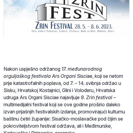
Nakon uspješno održanog
17. međunarodnog
orguljaškog festivala Ars Organi
Sisciae, koji se netom
prije katastrofalnih poplava, od 7. – 14. svibnja održao u
Sisku, Hrvatskoj Kostajnici, Glini i Voloderu, Hrvatska
udruga Ars Organi Sisciae najavljuje
9. Zrin festival –
multimedijalni festival koji se ove godine proširio daleko
izvan prijašnjih festivalskih izdanja, promovirajući kulturnu
baštinu četiri županije: Sisačko-moslavačke pod čijim se
pokroviteljstvom festival održava, ali i Međimurske,