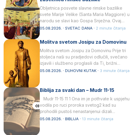
Obljetnica posvete slavne rimske bazilike
svete Marije Velike (Santa Maria Maggiore) u
narodu se slavi kao Gospa Snježna. Ovaj
naziv, Sancta Maria…
05.08.2026. · SVETAC DANA ·
2 minute čitanja
Molitva svetom Josipu za Domovinu
Molitva svetom Josipu za Domovinu Prije tri
stoljeća naši su pradjedovi odlučili, svečano
izjavili i službeno proglasili da Ti, brižni
Poočime Isusov,…
05.08.2026. · DUHOVNI KUTAK ·
3 minute čitanja
Biblija za svaki dan – Mudr 11-15
Mudr 11-15 11 1 Ona im je pothvate k uspjehu
vodila po ruci proroka svetog2 kad su
prohodili pustoš nenastanjenui dizali…
05.08.2026. · BIBLIJA ·
13 minute čitanja