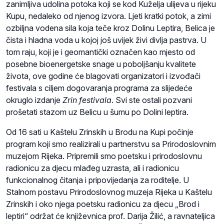
zanimljiva udolina potoka koji se kod Kuželja ulijeva u rijeku
Kupu, nedaleko od njenog izvora. Ljeti kratki potok, a zimi
ozbiljna vodena sila koja teče kroz Dolinu Leptira, Belica je
čista i hladna voda u kojoj još uvijek živi divlja pastrva. U
tom raju, koji je i geomantički označen kao mjesto od
posebne bioenergetske snage u poboljšanju kvalitete
života, ove godine će blagovati organizatori i izvođači
festivala s ciljem dogovaranja programa za slijedeće
okruglo izdanje
Zrin festivala
. Svi ste ostali pozvani
prošetati stazom uz Belicu u šumu po Dolini leptira.
Od 16 sati u Kaštelu Zrinskih u Brodu na Kupi počinje
program koji smo realizirali u partnerstvu sa Prirodoslovnim
muzejom Rijeka. Pripremili smo poetsku i prirodoslovnu
radionicu za djecu mlađeg uzrasta, ali i radionicu
funkcionalnog čitanja i pripovijedanja za roditelje. U
Stalnom postavu Prirodoslovnog muzeja Rijeka u Kaštelu
Zrinskih i oko njega poetsku radionicu za djecu „Brod i
leptiri“ održat će književnica prof. Darija Žilić, a ravnateljica