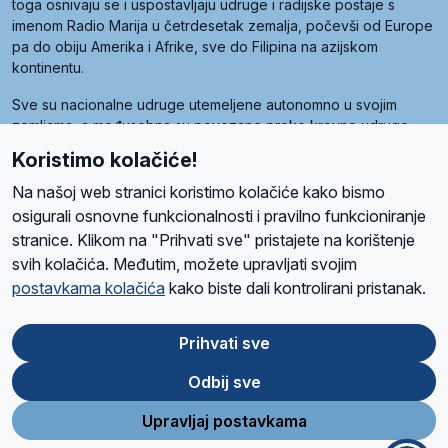
toga osnivaju se i uspostavljaju udruge i radijske postaje s
imenom Radio Marija u četrdesetak zemalja, počevši od Europe
pa do obiju Amerika i Afrike, sve do Filipina na azijskom
kontinentu.
Sve su nacionalne udruge utemeljene autonomno u svojim
zemljama, a međusobna su povezane preko krovne udruge
pod nazivom Svjetska obitelj Radio Marije (World Family of
Koristimo kolačiće!
Radio Maria). Svjetsku obitelj utemeljilo je sedam članica, među
kojima je i hrvatska Udruga Radio Marija.
Na našoj web stranici koristimo kolačiće kako bismo
osigurali osnovne funkcionalnosti i pravilno funkcioniranje
stranice. Klikom na "Prihvati sve" pristajete na korištenje
svih kolačića. Međutim, možete upravljati svojim
O nama
Radio
Program
Volonteri
Prijatelji
Kontakt
Pravila privatnosti
postavkama kolačića
kako biste dali kontrolirani pristanak.
Kolačići
Uvjeti korištenja
Ova stranica je zaštićena Google reCAPTCHA sustavom
Prihvati sve
Odbij sve
App
Google
Store
Play
Upravljaj postavkama
Design and development
SIK
&
C-Tel