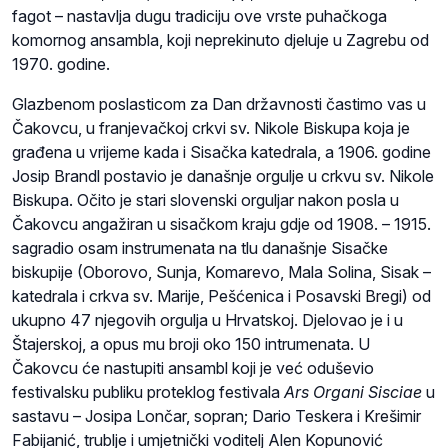
fagot – nastavlja dugu tradiciju ove vrste puhačkoga
komornog ansambla, koji neprekinuto djeluje u Zagrebu od
1970. godine.
Glazbenom poslasticom za Dan državnosti častimo vas u
Čakovcu, u franjevačkoj crkvi sv. Nikole Biskupa koja je
građena u vrijeme kada i Sisačka katedrala, a 1906. godine
Josip Brandl postavio je današnje orgulje u crkvu sv. Nikole
Biskupa. Očito je stari slovenski orguljar nakon posla u
Čakovcu angažiran u sisačkom kraju gdje od 1908. – 1915.
sagradio osam instrumenata na tlu današnje Sisačke
biskupije (Oborovo, Sunja, Komarevo, Mala Solina, Sisak –
katedrala i crkva sv. Marije, Pešćenica i Posavski Bregi) od
ukupno 47 njegovih orgulja u Hrvatskoj. Djelovao je i u
Štajerskoj, a opus mu broji oko 150 intrumenata. U
Čakovcu će nastupiti ansambl koji je već oduševio
festivalsku publiku proteklog festivala
Ars Organi Sisciae
u
sastavu – Josipa Lončar, sopran; Dario Teskera i Krešimir
Fabijanić, trublje i umjetnički voditelj Alen Kopunović