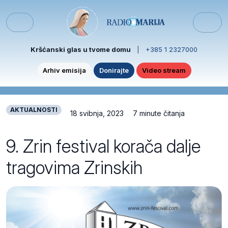
Skip to content
Skip to footer
Menu
Kršćanski glas u tvome domu
|
+385 1 2327000
Arhiv emisija
Donirajte
Video stream
AKTUALNOSTI
18 svibnja, 2023
7 minute čitanja
9. Zrin festival korača dalje
tragovima Zrinskih