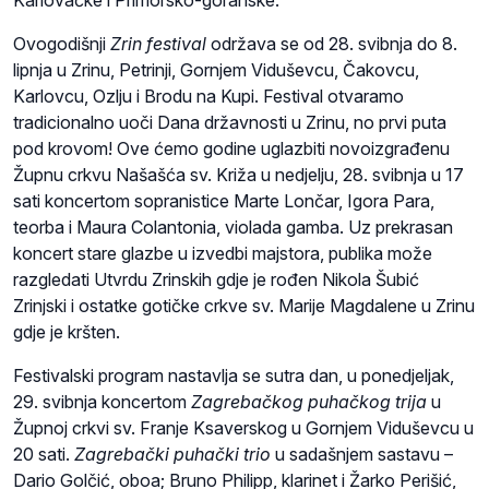
Karlovačke i Primorsko-goranske.
Ovogodišnji
Zrin festival
održava se od 28. svibnja do 8.
lipnja u Zrinu, Petrinji, Gornjem Viduševcu, Čakovcu,
Karlovcu, Ozlju i Brodu na Kupi. Festival otvaramo
tradicionalno uoči Dana državnosti u Zrinu, no prvi puta
pod krovom! Ove ćemo godine uglazbiti novoizgrađenu
Župnu crkvu Našašća sv. Križa u nedjelju, 28. svibnja u 17
sati koncertom sopranistice Marte Lončar, Igora Para,
teorba i Maura Colantonia, violada gamba. Uz prekrasan
koncert stare glazbe u izvedbi majstora, publika može
razgledati Utvrdu Zrinskih gdje je rođen Nikola Šubić
Zrinjski i ostatke gotičke crkve sv. Marije Magdalene u Zrinu
gdje je kršten.
Festivalski program nastavlja se sutra dan, u ponedjeljak,
29. svibnja koncertom
Zagrebačkog puhačkog trija
u
Župnoj crkvi sv. Franje Ksaverskog u Gornjem Viduševcu u
20 sati.
Zagrebački puhački trio
u sadašnjem sastavu –
Dario Golčić, oboa; Bruno Philipp, klarinet i Žarko Perišić,