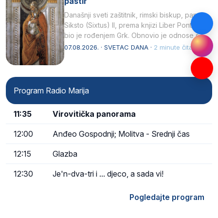
pastir
Današnji sveti zaštitnik, rimski biskup, papa
Siksto (Sixtus) II, prema knjizi Liber Pontificalis
bio je rođenjem Grk. Obnovio je odnose s
afričkim…
07.08.2026. · SVETAC DANA ·
2 minute čitanja
Program Radio Marija
11:35
Virovitička panorama
12:00
Anđeo Gospodnji; Molitva - Srednji čas
12:15
Glazba
12:30
Je'n-dva-tri i ... djeco, a sada vi!
Pogledajte program