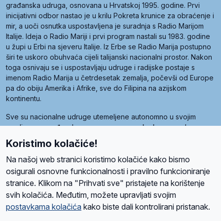
građanska udruga, osnovana u Hrvatskoj 1995. godine. Prvi
inicijativni odbor nastao je u krilu Pokreta krunice za obraćenje i
mir, a uoči osnutka uspostavljena je suradnja s Radio Marijom
Italije. Ideja o Radio Mariji i prvi program nastali su 1983. godine
u župi u Erbi na sjeveru Italije. Iz Erbe se Radio Marija postupno
širi te uskoro obuhvaća cijeli talijanski nacionalni prostor. Nakon
toga osnivaju se i uspostavljaju udruge i radijske postaje s
imenom Radio Marija u četrdesetak zemalja, počevši od Europe
pa do obiju Amerika i Afrike, sve do Filipina na azijskom
kontinentu.
Sve su nacionalne udruge utemeljene autonomno u svojim
zemljama, a međusobna su povezane preko krovne udruge
pod nazivom Svjetska obitelj Radio Marije (World Family of
Koristimo kolačiće!
Radio Maria). Svjetsku obitelj utemeljilo je sedam članica, među
kojima je i hrvatska Udruga Radio Marija.
Na našoj web stranici koristimo kolačiće kako bismo
osigurali osnovne funkcionalnosti i pravilno funkcioniranje
stranice. Klikom na "Prihvati sve" pristajete na korištenje
svih kolačića. Međutim, možete upravljati svojim
O nama
Radio
Program
Volonteri
Prijatelji
Kontakt
Pravila privatnosti
postavkama kolačića
kako biste dali kontrolirani pristanak.
Kolačići
Uvjeti korištenja