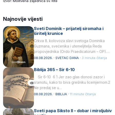
Izvor: Molitvena zajednica sv. Rite
Najnovije vijesti
Sveti Dominik – prijatelj siromaha i
širitelj krunice
Crkva 8. kolovoza slavi svetoga Dominika
Guzmana, svećenika i utemeljitelja Reda
propovjednika (Ordo Praedicatorum – OP).
Svojim životom, dubokom ljubavlju prema
08.08.2026. · SVETAC DANA ·
3 minute čitanja
Kristu…
Biblija 365 – Sir 6-10
Sir 6-10 6 1 Jer zao glas donosi zazor i
sramotu, kako to biva grešniku licemjernom.2
Ne predaj se u…
08.08.2026. · BIBLIJA ·
11 minute čitanja
Sveti papa Siksto II – dobar i miroljubiv