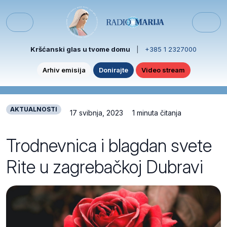
Skip to content
Skip to footer
Menu
Kršćanski glas u tvome domu
|
+385 1 2327000
Arhiv emisija
Donirajte
Video stream
AKTUALNOSTI
17 svibnja, 2023
1 minuta čitanja
Trodnevnica i blagdan svete
Rite u zagrebačkoj Dubravi