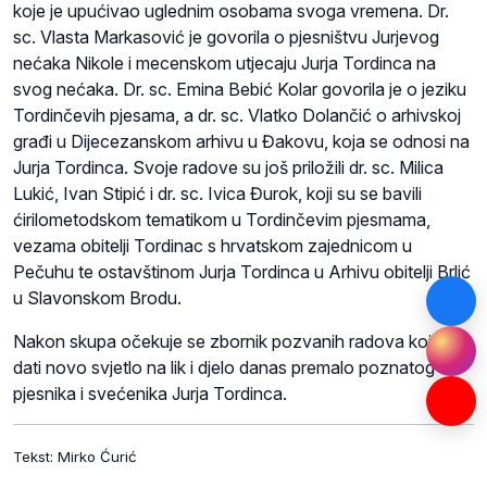
koje je upućivao uglednim osobama svoga vremena. Dr.
sc. Vlasta Markasović je govorila o pjesništvu Jurjevog
nećaka Nikole i mecenskom utjecaju Jurja Tordinca na
svog nećaka. Dr. sc. Emina Bebić Kolar govorila je o jeziku
Tordinčevih pjesama, a dr. sc. Vlatko Dolančić o arhivskoj
građi u Dijecezanskom arhivu u Đakovu, koja se odnosi na
Jurja Tordinca. Svoje radove su još priložili dr. sc. Milica
Lukić, Ivan Stipić i dr. sc. Ivica Đurok, koji su se bavili
ćirilometodskom tematikom u Tordinčevim pjesmama,
vezama obitelji Tordinac s hrvatskom zajednicom u
Pečuhu te ostavštinom Jurja Tordinca u Arhivu obitelji Brlić
u Slavonskom Brodu.
Nakon skupa očekuje se zbornik pozvanih radova koji će
dati novo svjetlo na lik i djelo danas premalo poznatog
pjesnika i svećenika Jurja Tordinca.
Tekst: Mirko Ćurić