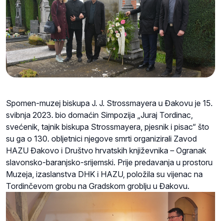
Spomen-muzej biskupa J. J. Strossmayera u Đakovu je 15.
svibnja 2023. bio domaćin Simpozija „Juraj Tordinac,
svećenik, tajnik biskupa Strossmayera, pjesnik i pisac“ što
su ga o 130. obljetnici njegove smrti organizirali Zavod
HAZU Đakovo i Društvo hrvatskih književnika – Ogranak
slavonsko-baranjsko-srijemski. Prije predavanja u prostoru
Muzeja, izaslanstva DHK i HAZU, položila su vijenac na
Tordinčevom grobu na Gradskom groblju u Đakovu.