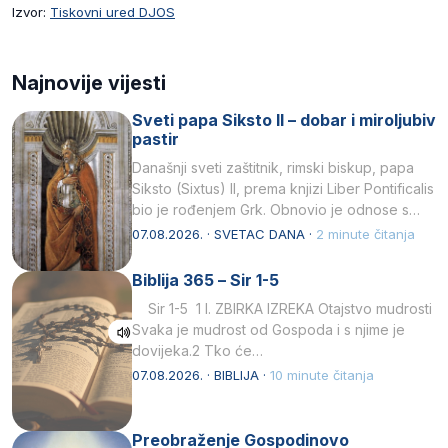
Izvor:
Tiskovni ured DJOS
Najnovije vijesti
Sveti papa Siksto II – dobar i miroljubiv
pastir
Današnji sveti zaštitnik, rimski biskup, papa
Siksto (Sixtus) II, prema knjizi Liber Pontificalis
bio je rođenjem Grk. Obnovio je odnose s
afričkim…
07.08.2026. · SVETAC DANA ·
2 minute čitanja
Biblija 365 – Sir 1-5
Sir 1-5 1 I. ZBIRKA IZREKA Otajstvo mudrosti
Svaka je mudrost od Gospoda i s njime je
dovijeka.2 Tko će…
07.08.2026. · BIBLIJA ·
10 minute čitanja
Preobraženje Gospodinovo