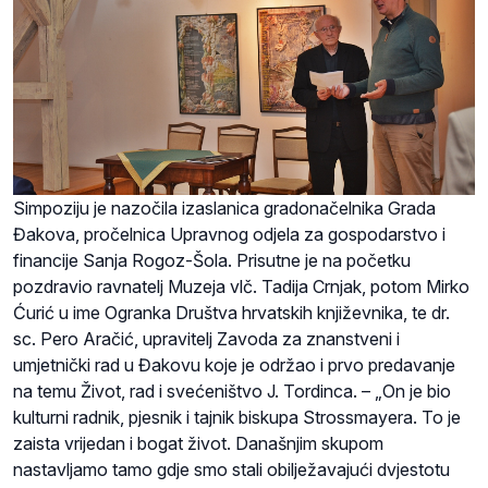
Simpoziju je nazočila izaslanica gradonačelnika Grada
Đakova, pročelnica Upravnog odjela za gospodarstvo i
financije Sanja Rogoz-Šola. Prisutne je na početku
pozdravio ravnatelj Muzeja vlč. Tadija Crnjak, potom Mirko
Ćurić u ime Ogranka Društva hrvatskih književnika, te dr.
sc. Pero Aračić, upravitelj Zavoda za znanstveni i
umjetnički rad u Đakovu koje je održao i prvo predavanje
na temu Život, rad i svećeništvo J. Tordinca. – „On je bio
kulturni radnik, pjesnik i tajnik biskupa Strossmayera. To je
zaista vrijedan i bogat život. Današnjim skupom
nastavljamo tamo gdje smo stali obilježavajući dvjestotu