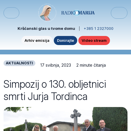
Skip to content
Skip to footer
Menu
Kršćanski glas u tvome domu
|
+385 1 2327000
Arhiv emisija
Donirajte
Video stream
AKTUALNOSTI
17 svibnja, 2023
2 minute čitanja
Simpozij o 130. obljetnici
smrti Jurja Tordinca