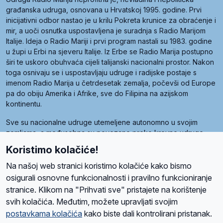
građanska udruga, osnovana u Hrvatskoj 1995. godine. Prvi
inicijativni odbor nastao je u krilu Pokreta krunice za obraćenje i
mir, a uoči osnutka uspostavljena je suradnja s Radio Marijom
Italije. Ideja o Radio Mariji i prvi program nastali su 1983. godine
u župi u Erbi na sjeveru Italije. Iz Erbe se Radio Marija postupno
širi te uskoro obuhvaća cijeli talijanski nacionalni prostor. Nakon
toga osnivaju se i uspostavljaju udruge i radijske postaje s
imenom Radio Marija u četrdesetak zemalja, počevši od Europe
pa do obiju Amerika i Afrike, sve do Filipina na azijskom
kontinentu.
Sve su nacionalne udruge utemeljene autonomno u svojim
zemljama, a međusobna su povezane preko krovne udruge
pod nazivom Svjetska obitelj Radio Marije (World Family of
Koristimo kolačiće!
Radio Maria). Svjetsku obitelj utemeljilo je sedam članica, među
kojima je i hrvatska Udruga Radio Marija.
Na našoj web stranici koristimo kolačiće kako bismo
osigurali osnovne funkcionalnosti i pravilno funkcioniranje
stranice. Klikom na "Prihvati sve" pristajete na korištenje
svih kolačića. Međutim, možete upravljati svojim
O nama
Radio
Program
Volonteri
Prijatelji
Kontakt
Pravila privatnosti
postavkama kolačića
kako biste dali kontrolirani pristanak.
Kolačići
Uvjeti korištenja