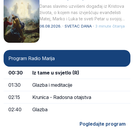
Danas slavimo uzvišeni događaj iz Kristova
života, o kojem nas izvješćuju evanđelisti
Matej, Marko i Luka te sveti Petar u svojoj
drugoj…
06.08.2026. · SVETAC DANA ·
3 minute čitanja
Program Radio Marija
00:30
Iz tame u svjetlo (R)
01:30
Glazba i meditacije
02:15
Krunica - Radosna otajstva
02:40
Glazba
Pogledajte program