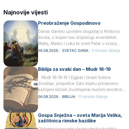
Najnovije vijesti
Preobraženje Gospodinovo
Danas slavimo uzvišeni događaj iz Kristova
života, o kojem nas izvješćuju evanđelisti
Matej, Marko i Luka te sveti Petar u svojoj
drugoj…
06.08.2026. · SVETAC DANA ·
3 minute čitanja
Biblija za svaki dan – Mudr 16-19
Mudr 16-19 16 1 Egipat i Izrael: kobne
životinje, prepelice Zato bijahu primjereno
kažnjeni sličnim životinjamai mučeni mnoštvom
kukaca.2 A narod…
06.08.2026. · BIBLIJA ·
11 minute čitanja
Gospa Snježna – sveta Marija Velika,
zaštitnica rimske bazilike
Obljetnica posvete slavne rimske bazilike