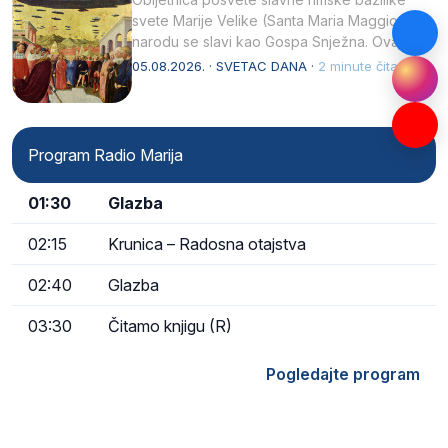
svete Marije Velike (Santa Maria Maggiore) u
narodu se slavi kao Gospa Snježna. Ovaj
naziv, Sancta Maria…
05.08.2026. · SVETAC DANA ·
2 minute čitanja
Program Radio Marija
01:30
Glazba
02:15
Krunica – Radosna otajstva
02:40
Glazba
03:30
Čitamo knjigu (R)
Pogledajte program