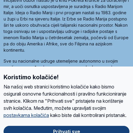
inicijativni odbor nastao je u krilu Pokreta krunice za obraćenje i
mir, a uoči osnutka uspostavljena je suradnja s Radio Marijom
Italije. Ideja o Radio Mariji i prvi program nastali su 1983. godine
u župi u Erbi na sjeveru Italije. Iz Erbe se Radio Marija postupno
širi te uskoro obuhvaća cijeli talijanski nacionalni prostor. Nakon
toga osnivaju se i uspostavljaju udruge i radijske postaje s
imenom Radio Marija u četrdesetak zemalja, počevši od Europe
pa do obiju Amerika i Afrike, sve do Filipina na azijskom
kontinentu.
Sve su nacionalne udruge utemeljene autonomno u svojim
zemljama, a međusobna su povezane preko krovne udruge
pod nazivom Svjetska obitelj Radio Marije (World Family of
Koristimo kolačiće!
Radio Maria). Svjetsku obitelj utemeljilo je sedam članica, među
kojima je i hrvatska Udruga Radio Marija.
Na našoj web stranici koristimo kolačiće kako bismo
osigurali osnovne funkcionalnosti i pravilno funkcioniranje
stranice. Klikom na "Prihvati sve" pristajete na korištenje
svih kolačića. Međutim, možete upravljati svojim
O nama
Radio
Program
Volonteri
Prijatelji
Kontakt
Pravila privatnosti
postavkama kolačića
kako biste dali kontrolirani pristanak.
Kolačići
Uvjeti korištenja
Ova stranica je zaštićena Google reCAPTCHA sustavom
Prihvati sve