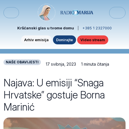
Skip to content
Skip to footer
Menu
Kršćanski glas u tvome domu
|
+385 1 2327000
Arhiv emisija
Donirajte
Video stream
NAŠE OBAVIJESTI
17 svibnja, 2023
1 minuta čitanja
Najava: U emisiji “Snaga
Hrvatske” gostuje Borna
Marinić