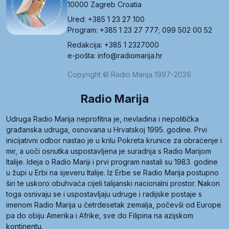
10000 Zagreb Croatia
Ured: +385 1 23 27 100
Program: +385 1 23 27 777; 099 502 00 52
Redakcija: +385 1 2327000
e-pošta: info@radiomarija.hr
Copyright © Radio Marija 1997-2026
Radio Marija
Udruga Radio Marija neprofitna je, nevladina i nepolitička
građanska udruga, osnovana u Hrvatskoj 1995. godine. Prvi
inicijativni odbor nastao je u krilu Pokreta krunice za obraćenje i
mir, a uoči osnutka uspostavljena je suradnja s Radio Marijom
Italije. Ideja o Radio Mariji i prvi program nastali su 1983. godine
u župi u Erbi na sjeveru Italije. Iz Erbe se Radio Marija postupno
širi te uskoro obuhvaća cijeli talijanski nacionalni prostor. Nakon
toga osnivaju se i uspostavljaju udruge i radijske postaje s
imenom Radio Marija u četrdesetak zemalja, počevši od Europe
pa do obiju Amerika i Afrike, sve do Filipina na azijskom
kontinentu.