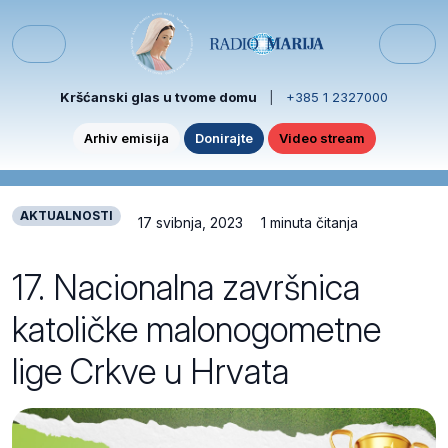
Skip to content
Skip to footer
Menu
Kršćanski glas u tvome domu
|
+385 1 2327000
Arhiv emisija
Donirajte
Video stream
AKTUALNOSTI
17 svibnja, 2023
1 minuta čitanja
17. Nacionalna završnica
katoličke malonogometne
lige Crkve u Hrvata