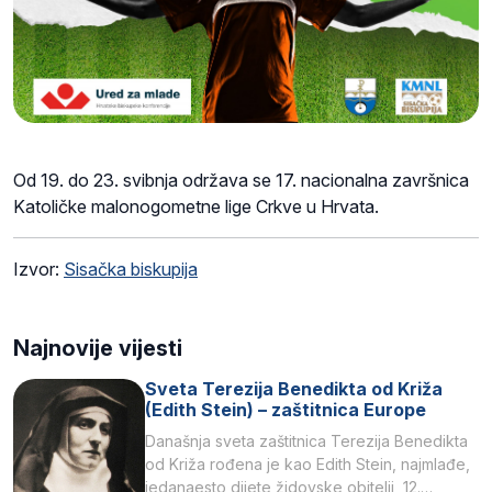
Od 19. do 23. svibnja održava se 17. nacionalna završnica
Katoličke malonogometne lige Crkve u Hrvata.
Izvor:
Sisačka biskupija
Najnovije vijesti
Sveta Terezija Benedikta od Križa
(Edith Stein) – zaštitnica Europe
Današnja sveta zaštitnica Terezija Benedikta
od Križa rođena je kao Edith Stein, najmlađe,
jedanaesto dijete židovske obitelji, 12.