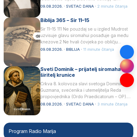
listopada 1891, u Wrocławu…
09.08.2026. · SVETAC DANA ·
2 minute čitanja
Biblija 365 – Sir 11–15
Sir 11–15 111 Ne pouzdaj se u izgled Mudrost
uzvisuje glavu siromahui posađuje ga među
knezove.2 Ne hvali čovjeka po obličju
njegovui…
09.08.2026. · BIBLIJA ·
11 minute čitanja
Sveti Dominik – prijatelj siromaha i
širitelj krunice
Crkva 8. kolovoza slavi svetoga Dominika
Guzmana, svećenika i utemeljitelja Reda
propovjednika (Ordo Praedicatorum – OP).
Svojim životom, dubokom ljubavlju prema
08.08.2026. · SVETAC DANA ·
3 minute čitanja
Kristu…
Program Radio Marija