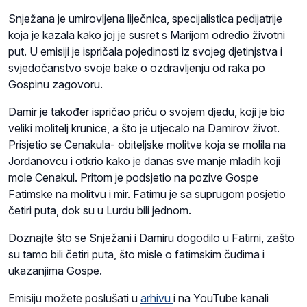
Snježana je umirovljena liječnica, specijalistica pedijatrije
koja je kazala kako joj je susret s Marijom odredio životni
put. U emisiji je ispričala pojedinosti iz svojeg djetinjstva i
svjedočanstvo svoje bake o ozdravljenju od raka po
Gospinu zagovoru.
Damir je također ispričao priču o svojem djedu, koji je bio
veliki molitelj krunice, a što je utjecalo na Damirov život.
Prisjetio se Cenakula- obiteljske molitve koja se molila na
Jordanovcu i otkrio kako je danas sve manje mladih koji
mole Cenakul. Pritom je podsjetio na pozive Gospe
Fatimske na molitvu i mir. Fatimu je sa suprugom posjetio
četiri puta, dok su u Lurdu bili jednom.
Doznajte što se Snježani i Damiru dogodilo u Fatimi, zašto
su tamo bili četiri puta, što misle o fatimskim čudima i
ukazanjima Gospe.
Emisiju možete poslušati u
arhivu
i na YouTube kanali