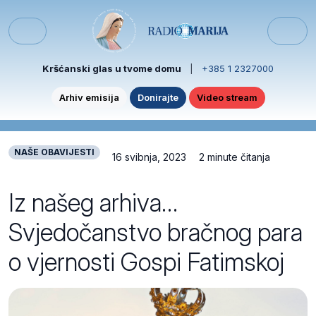
Skip to content
Skip to footer
Menu
Kršćanski glas u tvome domu
|
+385 1 2327000
Arhiv emisija
Donirajte
Video stream
NAŠE OBAVIJESTI
16 svibnja, 2023
2 minute čitanja
Iz našeg arhiva…
Svjedočanstvo bračnog para
o vjernosti Gospi Fatimskoj