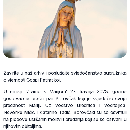
Zavirite u naš arhiv i poslušajte svjedočanstvo supružnika
o vjernosti Gospi Fatimskoj.
U emisiji ‘Živimo s Marijom’ 27. travnja 2023. godine
gostovao je bračni par Borovčak koji je svjedočio svoju
predanost Mariji. Uz vodstvo urednica i voditeljica,
Nevenke Mišić i Katarine Tadić, Borovčaki su se osvrnuli
na plodove uslišanih molitvi i predanja koji su se ostvarili u
njihovim obiteljima.