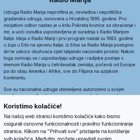
Udruga Radio Marija neprofitna je, nevladina i nepolitička
građanska udruga, osnovana u Hrvatskoj 1995. godine. Prvi
inicijativni odbor nastao je u krilu Pokreta krunice za obraćenje i
mir, a uoči osnutka uspostavljena je suradnja s Radio Marijom
Italije. Ideja o Radio Mariji i prvi program nastali su 1983. godine
u župi u Erbi na sjeveru Italije. Iz Erbe se Radio Marija postupno
širi te uskoro obuhvaća cijeli talijanski nacionalni prostor. Nakon
toga osnivaju se i uspostavljaju udruge i radijske postaje s
imenom Radio Marija u četrdesetak zemalja, počevši od Europe
pa do obiju Amerika i Afrike, sve do Filipina na azijskom
kontinentu.
Sve su nacionalne udruge utemeljene autonomno u svojim
zemljama, a međusobna su povezane preko krovne udruge
pod nazivom Svjetska obitelj Radio Marije (World Family of
Koristimo kolačiće!
Radio Maria). Svjetsku obitelj utemeljilo je sedam članica, među
kojima je i hrvatska Udruga Radio Marija.
Na našoj web stranici koristimo kolačiće kako bismo
osigurali osnovne funkcionalnosti i pravilno funkcioniranje
stranice. Klikom na "Prihvati sve" pristajete na korištenje
svih kolačića. Međutim, možete upravljati svojim