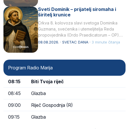
Sveti Dominik – prijatelj siromaha i
širitelj krunice
Crkva 8. kolovoza slavi svetoga Dominika
Guzmana, svećenika i utemeljitelja Reda
propovjednika (Ordo Praedicatorum – OP).
Svojim životom, dubokom ljubavlju prema
08.08.2026. · SVETAC DANA ·
3 minute čitanja
Kristu…
Program Radio Marija
08:15
Biti Tvoja riječ
08:45
Glazba
09:00
Riječ Gospodnja (R)
09:15
Glazba