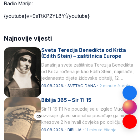
Radio Marije:
{youtube}v=9sTtKP2YL8Y{/youtube}
Najnovije vijesti
Sveta Terezija Benedikta od Križa
(Edith Stein) – zaštitnica Europe
Današnja sveta zaštitnica Terezija Benedikta
od Križa rođena je kao Edith Stein, najmlađe,
jedanaesto dijete židovske obitelji, 12.
listopada 1891, u Wrocławu…
09.08.2026. · SVETAC DANA ·
2 minute čitanja
Biblija 365 – Sir 11–15
Sir 11–15 111 Ne pouzdaj se u izgled Mudrost
uzvisuje glavu siromahui posađuje ga među
knezove.2 Ne hvali čovjeka po obličju
njegovui…
09.08.2026. · BIBLIJA ·
11 minute čitanja