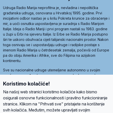
Udruga Radio Marija neprofitna je, nevladina i nepolitička
građanska udruga, osnovana u Hrvatskoj 1995. godine. Prvi
inicijativni odbor nastao je u krilu Pokreta krunice za obraćenje i
mir, a uoči osnutka uspostavljena je suradnja s Radio Marijom
Italije. Ideja o Radio Mariji i prvi program nastali su 1983. godine
u župi u Erbi na sjeveru Italije. Iz Erbe se Radio Marija postupno
širi te uskoro obuhvaća cijeli talijanski nacionalni prostor. Nakon
toga osnivaju se i uspostavljaju udruge i radijske postaje s
imenom Radio Marija u četrdesetak zemalja, počevši od Europe
pa do obiju Amerika i Afrike, sve do Filipina na azijskom
kontinentu.
Sve su nacionalne udruge utemeljene autonomno u svojim
zemljama, a međusobna su povezane preko krovne udruge
pod nazivom Svjetska obitelj Radio Marije (World Family of
Koristimo kolačiće!
Radio Maria). Svjetsku obitelj utemeljilo je sedam članica, među
kojima je i hrvatska Udruga Radio Marija.
Na našoj web stranici koristimo kolačiće kako bismo
osigurali osnovne funkcionalnosti i pravilno funkcioniranje
stranice. Klikom na "Prihvati sve" pristajete na korištenje
svih kolačića. Međutim, možete upravljati svojim