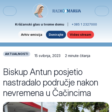
Skip to content
Skip to footer
Menu
Kršćanski glas u tvome domu
|
+385 1 2327000
Arhiv emisija
Donirajte
Video stream
AKTUALNOSTI
15 svibnja, 2023
2 minute čitanja
Biskup Antun posjetio
nastradalo područje nakon
nevremena u Čačincima