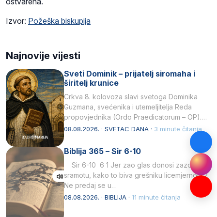
ostvarena.
Izvor:
Požeška biskupija
Najnovije vijesti
Sveti Dominik – prijatelj siromaha i
širitelj krunice
Crkva 8. kolovoza slavi svetoga Dominika
Guzmana, svećenika i utemeljitelja Reda
propovjednika (Ordo Praedicatorum – OP).
Svojim životom, dubokom ljubavlju prema
08.08.2026. · SVETAC DANA ·
3 minute čitanja
Kristu…
Biblija 365 – Sir 6-10
Sir 6-10 6 1 Jer zao glas donosi zazor i
sramotu, kako to biva grešniku licemjernom.2
Ne predaj se u…
08.08.2026. · BIBLIJA ·
11 minute čitanja