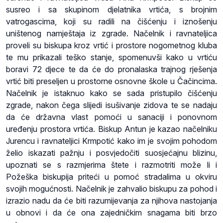
susreo i sa skupinom djelatnika vrtića, s brojnim
vatrogascima, koji su radili na čišćenju i iznošenju
uništenog namještaja iz zgrade. Načelnik i ravnateljica
proveli su biskupa kroz vrtić i prostore nogometnog kluba
te mu prikazali teško stanje, spomenuvši kako u vrtiću
boravi 72 djece te da će do pronalaska trajnog rješenja
vrtić biti preseljen u prostorne osnovne škole u Čačincima.
Načelnik je istaknuo kako se sada pristupilo čišćenju
zgrade, nakon čega slijedi isušivanje zidova te se nadaju
da će državna vlast pomoći u sanaciji i ponovnom
uređenju prostora vrtića. Biskup Antun je kazao načelniku
Jurencu i ravnateljici Krmpotić kako im je svojim pohodom
želio iskazati pažnju i posvjedočiti suosjećajnu blizinu,
upoznati se s razmjerima štete i razmotriti može li i
Požeška biskupija priteći u pomoć stradalima u okviru
svojih mogućnosti. Načelnik je zahvalio biskupu za pohod i
izrazio nadu da će biti razumijevanja za njihova nastojanja
u obnovi i da će ona zajedničkim snagama biti brzo