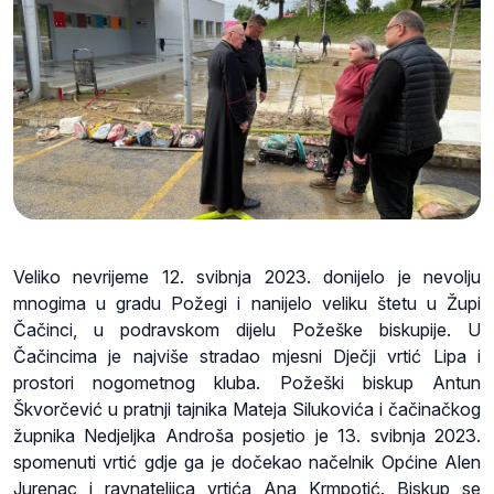
Veliko nevrijeme 12. svibnja 2023. donijelo je nevolju
mnogima u gradu Požegi i nanijelo veliku štetu u Župi
Čačinci, u podravskom dijelu Požeške biskupije. U
Čačincima je najviše stradao mjesni Dječji vrtić Lipa i
prostori nogometnog kluba. Požeški biskup Antun
Škvorčević u pratnji tajnika Mateja Silukovića i čačinačkog
župnika Nedjeljka Androša posjetio je 13. svibnja 2023.
spomenuti vrtić gdje ga je dočekao načelnik Općine Alen
Jurenac i ravnateljica vrtića Ana Krmpotić. Biskup se