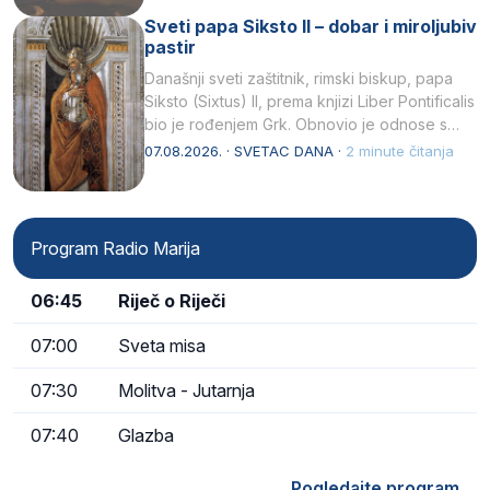
Sveti papa Siksto II – dobar i miroljubiv
pastir
Današnji sveti zaštitnik, rimski biskup, papa
Siksto (Sixtus) II, prema knjizi Liber Pontificalis
bio je rođenjem Grk. Obnovio je odnose s
afričkim…
07.08.2026. · SVETAC DANA ·
2 minute čitanja
Program Radio Marija
06:45
Riječ o Riječi
07:00
Sveta misa
07:30
Molitva - Jutarnja
07:40
Glazba
Pogledajte program