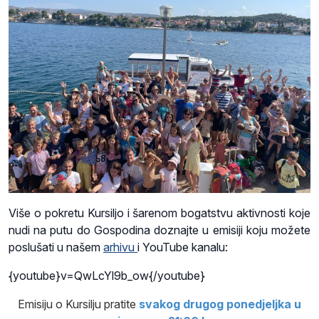
Više o pokretu Kursiljo i šarenom bogatstvu aktivnosti koje
nudi na putu do Gospodina doznajte u emisiji koju možete
poslušati u našem
arhivu
i YouTube kanalu:
{youtube}v=QwLcYl9b_ow{/youtube}
Emisiju o Kursilju pratite
svakog drugog ponedjeljka u