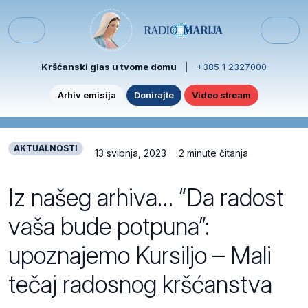
Skip to content
Skip to footer
Menu
Kršćanski glas u tvome domu
|
+385 1 2327000
Arhiv emisija
Donirajte
Video stream
AKTUALNOSTI
13 svibnja, 2023
2 minute čitanja
Iz našeg arhiva… “Da radost
vaša bude potpuna”:
upoznajemo Kursiljo – Mali
tečaj radosnog kršćanstva