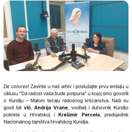
De colores!
Zavirite u naš arhiv i poslušajte prvu emisiju u
ciklusu “Da radost vaša bude potpuna” u kojoj smo govorili
o Kursilju – Malom tečaju radosnog kršćanstva. Naši su
gosti bili
vlč. Andrija Vrane
, voditelj i duhovnik Kursiljo
pokreta u Hrvatskoj i
Krešimir Percela
, predsjednik
Nacionalnog tajništva hrvatskog Kursilja.