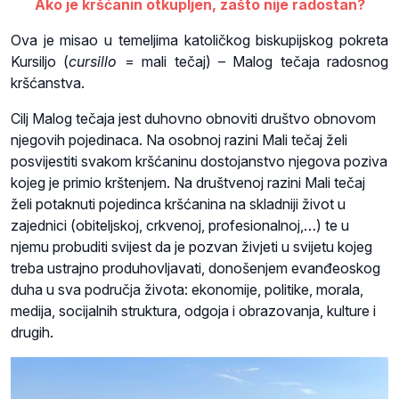
Ako je kršćanin otkupljen, zašto nije radostan?
Ova je misao u temeljima katoličkog biskupijskog pokreta
Kursiljo
(
cursillo
= mali tečaj)
– Malog tečaja radosnog
kršćanstva.
Cilj Malog tečaja jest duhovno obnoviti društvo obnovom
njegovih pojedinaca. Na osobnoj razini Mali tečaj želi
posvijestiti svakom kršćaninu dostojanstvo njegova poziva
kojeg je primio krštenjem. Na društvenoj razini Mali tečaj
želi potaknuti pojedinca kršćanina na skladniji život u
zajednici (obiteljskoj, crkvenoj, profesionalnoj,…) te u
njemu probuditi svijest da je pozvan živjeti u svijetu kojeg
treba ustrajno produhovljavati, donošenjem evanđeoskog
duha u sva područja života: ekonomije, politike, morala,
medija, socijalnih struktura, odgoja i obrazovanja, kulture i
drugih.