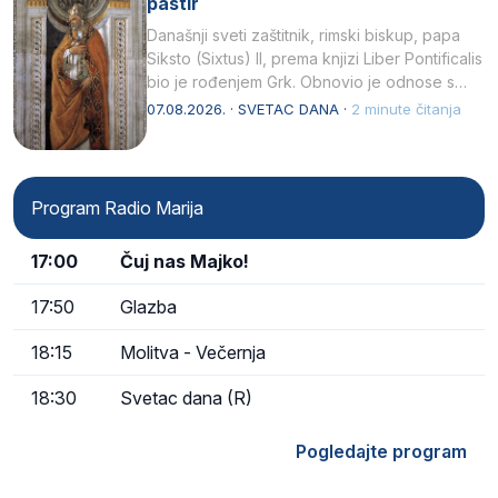
pastir
Današnji sveti zaštitnik, rimski biskup, papa
Siksto (Sixtus) II, prema knjizi Liber Pontificalis
bio je rođenjem Grk. Obnovio je odnose s
afričkim…
07.08.2026. · SVETAC DANA ·
2 minute čitanja
Program Radio Marija
17:00
Čuj nas Majko!
17:50
Glazba
18:15
Molitva - Večernja
18:30
Svetac dana (R)
Pogledajte program