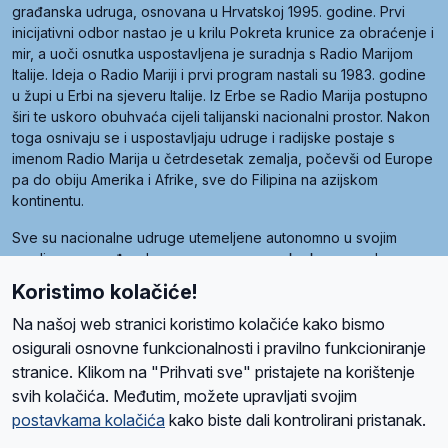
građanska udruga, osnovana u Hrvatskoj 1995. godine. Prvi
inicijativni odbor nastao je u krilu Pokreta krunice za obraćenje i
mir, a uoči osnutka uspostavljena je suradnja s Radio Marijom
Italije. Ideja o Radio Mariji i prvi program nastali su 1983. godine
u župi u Erbi na sjeveru Italije. Iz Erbe se Radio Marija postupno
širi te uskoro obuhvaća cijeli talijanski nacionalni prostor. Nakon
toga osnivaju se i uspostavljaju udruge i radijske postaje s
imenom Radio Marija u četrdesetak zemalja, počevši od Europe
pa do obiju Amerika i Afrike, sve do Filipina na azijskom
kontinentu.
Sve su nacionalne udruge utemeljene autonomno u svojim
zemljama, a međusobna su povezane preko krovne udruge
pod nazivom Svjetska obitelj Radio Marije (World Family of
Koristimo kolačiće!
Radio Maria). Svjetsku obitelj utemeljilo je sedam članica, među
kojima je i hrvatska Udruga Radio Marija.
Na našoj web stranici koristimo kolačiće kako bismo
osigurali osnovne funkcionalnosti i pravilno funkcioniranje
stranice. Klikom na "Prihvati sve" pristajete na korištenje
svih kolačića. Međutim, možete upravljati svojim
O nama
Radio
Program
Volonteri
Prijatelji
Kontakt
Pravila privatnosti
postavkama kolačića
kako biste dali kontrolirani pristanak.
Kolačići
Uvjeti korištenja