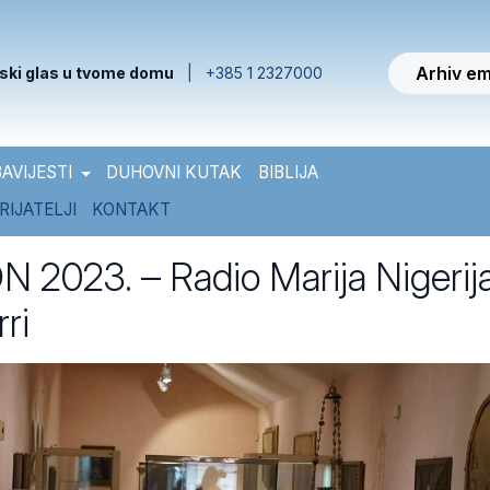
Arhiv em
ski glas u tvome domu
|
+385 1 2327000
AVIJESTI
DUHOVNI KUTAK
BIBLIJA
RIJATELJI
KONTAKT
2023. – Radio Marija Nigerij
ri