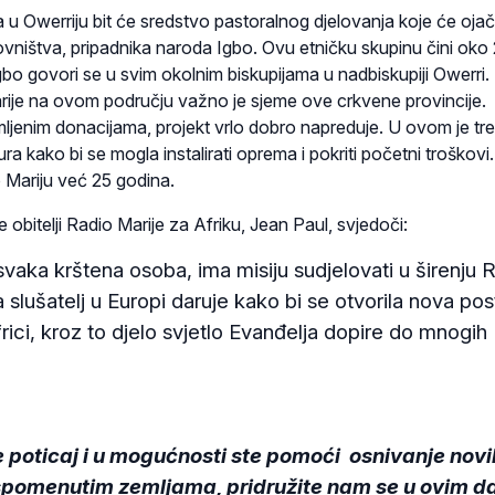
a u Owerriju bit će sredstvo pastoralnog djelovanja koje će ojač
ovništva, pripadnika naroda Igbo. Ovu etničku skupinu čini oko
 Igbo govori se u svim okolnim biskupijama u nadbiskupiji Owerri.
rije na ovom području važno je sjeme ove crkvene provincije.
mljenim donacijama, projekt vrlo dobro napreduje. U ovom je tr
a kako bi se mogla instalirati oprema i pokriti početni troškovi
 Mariju već 25 godina.
 obitelji Radio Marije za Afriku, Jean Paul, svjedoči:
svaka krštena osoba, ima misiju sudjelovati u širenju R
 slušatelj u Europi daruje kako bi se otvorila nova pos
rici, kroz to djelo svjetlo Evanđelja dopire do mnogih
e poticaj i u mogućnosti ste pomoći osnivanje novi
spomenutim zemljama, pridružite nam se u ovim 