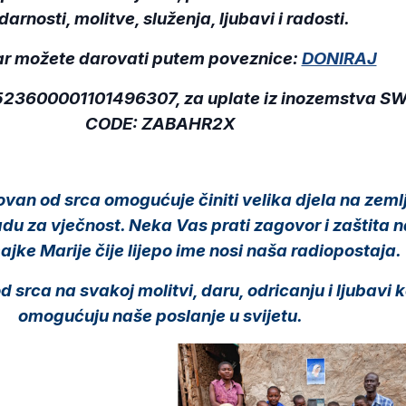
darnosti, molitve, služenja, ljubavi i radosti.
ar možete darovati putem poveznice:
DONIRAJ
523600001101496307, za uplate iz inozemstva
SW
CODE: ZABAHR2X
ovan od srca omogućuje činiti velika djela na zemlj
u za vječnost. Neka Vas prati zagovor i zaštita 
jke Marije čije lijepo ime nosi naša radiopostaja
srca na svakoj molitvi, daru, odricanju i ljubavi k
omogućuju naše poslanje u svijetu.