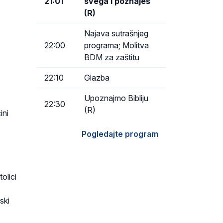
21:01
svega i poznaješ
(R)
Najava sutrašnjeg
22:00
programa; Molitva
BDM za zaštitu
22:10
Glazba
Upoznajmo Bibliju
22:30
(R)
ini
Pogledajte program
tolici
ski