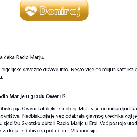
a čeka Radio Mariju.
d nigerijske savezne države Imo. Nešto više od milijun katolika č
a.
adio Marije u gradu Owerri?
skupija Owerri katolički je teritorij. Malo više od milijun ljudi ka
ovništva. Nadbiskupija je već odabrala glavnog urednika koji je
 sjedištu Svjetske obitelji Radio Marije u Erbi. Već postoje ured
je za koju je dobivena potrebna FM koncesija.