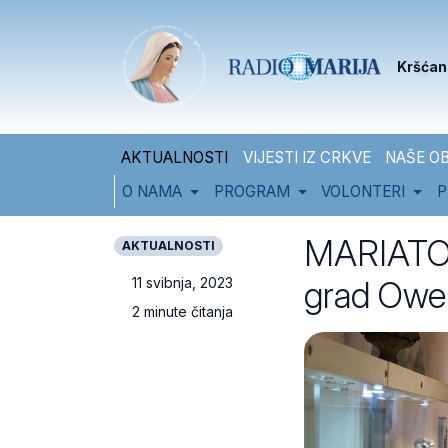
Skip to content
Skip to footer
Kršćan
AKTUALNOSTI
VIJESTI IZ CRKVE
NAŠE OB
O NAMA
PROGRAM
VOLONTERI
P
MARIATON 
AKTUALNOSTI
grad Ower
11 svibnja, 2023
2 minute čitanja