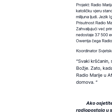
Projekt: Radio Marij
katoličku vjeru stan
milijuna ljudi. Jezik
Prisutnost Radio Ma
Zahvaljujući već pri
nedostaje 37 500 eur
Owerrija čega Radio
Koordinator Svjetske
“Svaki kršćanin, 
Božje. Zato, kada
Radio Marije u Af
domova. “
Ako osjetit
radiopostaja u 