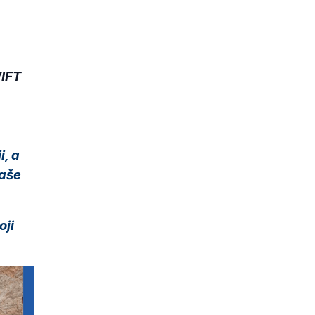
IFT
i, a
naše
.
oji