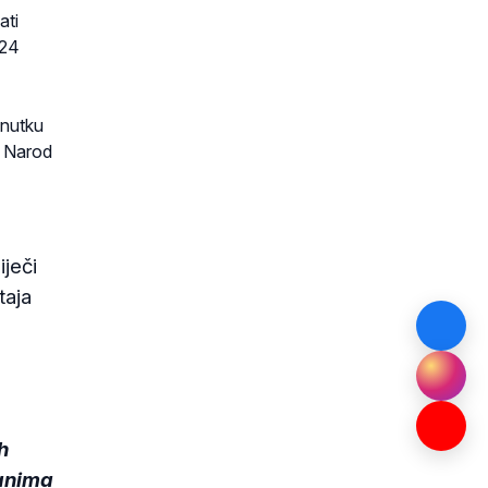
ati
 24
enutku
. Narod
iječi
taja
h
danima