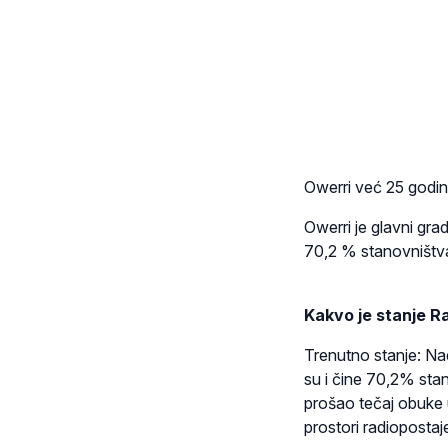
Owerri već 25 godin
Owerri je glavni gra
70,2 % stanovništv
Kakvo je stanje R
Trenutno stanje: Nadbi
su i čine 70,2% stan
prošao tečaj obuke u
prostori radioposta