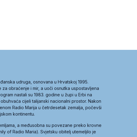
građanska udruga, osnovana u Hrvatskoj 1995.
ce za obraćenje i mir, a uoči osnutka uspostavljena
 program nastali su 1983. godine u župi u Erbi na
 obuhvaća cijeli talijanski nacionalni prostor. Nakon
 imenom Radio Marija u četrdesetak zemalja, počevši
ijskom kontinentu.
zemljama, a međusobna su povezane preko krovne
y of Radio Maria). Svjetsku obitelj utemeljilo je