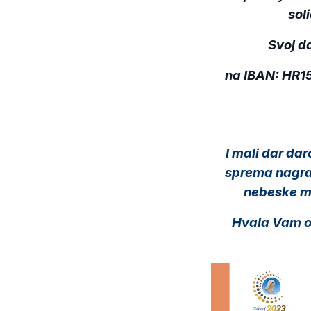
soli
Svoj d
na IBAN: HR1
I mali dar dar
sprema nagrad
nebeske ma
Hvala Vam od 