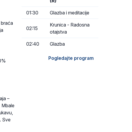
(R)
01:30
Glazba i meditacije
 braća
Krunica - Radosna
02:15
ja
otajstva
02:40
Glazba
Pogledajte program
50%
aja –
, Mbale
ukavu,
. Sve