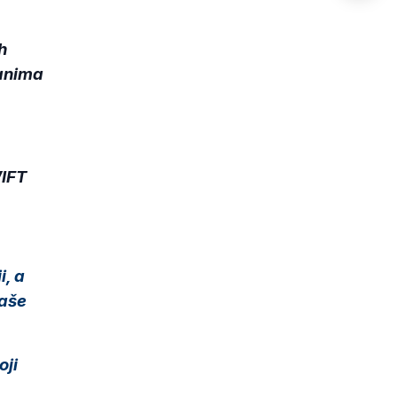
h
danima
IFT
i, a
naše
.
oji