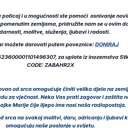
e poticaj i u mogućnosti ste pomoći osnivanje novi
spomenutim zemljama, pridružite nam se u ovim 
darnosti, molitve, služenja, ljubavi i radosti.
ar možete darovati putem poveznice:
DONIRAJ
523600001101496307, za uplate iz inozemstva
SW
CODE: ZABAHR2X
ovan od srca omogućuje činiti velika djela na zemlj
u za vječnost. Neka Vas prati zagovor i zaštita 
jke Marije čije lijepo ime nosi naša radiopostaja
srca na svakoj molitvi, daru, odricanju i ljubavi k
omogućuju naše poslanje u svijetu.