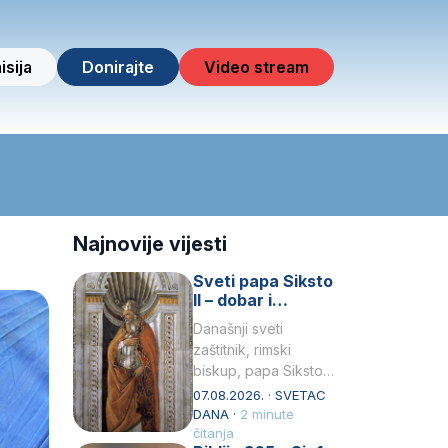
isija
Donirajte
Video stream
Najnovije vijesti
Sveti papa Siksto
II – dobar i
miroljubiv pastir
Današnji sveti
zaštitnik, rimski
biskup, papa Siksto
(Sixtus) II, prema
07.08.2026. · SVETAC
knjizi Liber
DANA ·
2 minute
Pontificalis bio je
čitanja