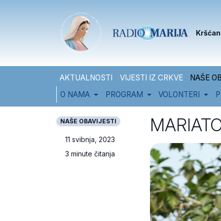
Skip to content
Skip to footer
Kršćan
AKTUALNOSTI
VIJESTI IZ CRKVE
NAŠE OB
O NAMA
PROGRAM
VOLONTERI
P
MARIATON
NAŠE OBAVIJESTI
11 svibnja, 2023
3 minute čitanja