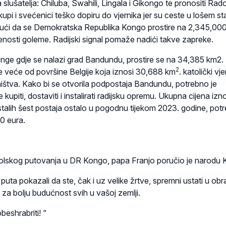
 slušatelja: Chiluba, Swahili, Lingala i Gikongo te pronositi Ra
kupi i svećenici teško dopiru do vjernika jer su ceste u lošem stan
ući da se Demokratska Republika Kongo prostire na 2,345,00
enosti goleme. Radijski signal pomaže nadići takve zapreke.
Kenge gdje se nalazi grad Bandundu, prostire se na 34,385 km2.
2
je veće od površine Belgije koja iznosi 30,688 km
. katolički vje
štva. Kako bi se otvorila podpostaja Bandundu, potrebno je
e kupiti, dostaviti i instalirati radijsku opremu. Ukupna cijena izn
stalih šest postaja ostalo u pogodnu tijekom 2023. godine, pot
0 eura.
olskog putovanja u DR Kongo, papa Franjo poručio je narodu 
puta pokazali da ste, čak i uz velike žrtve, spremni ustati u obr
i za bolju budućnost svih u vašoj zemlji.
eshrabriti! “