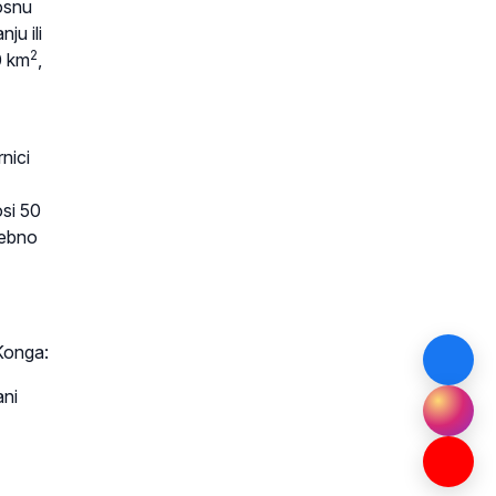
dosnu
ju ili
2
0 km
,
rnici
osi 50
rebno
Konga:
ani