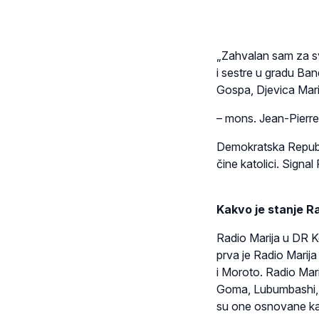
„Zahvalan sam za sv
i sestre u gradu Ban
Gospa, Djevica Mari
– mons. Jean-Pier
Demokratska Republ
čine katolici. Signal
Kakvo je stanje R
Radio Marija u DR Ko
prva je Radio Marij
i Moroto. Radio Mar
Goma, Lubumbashi, M
su one osnovane ka