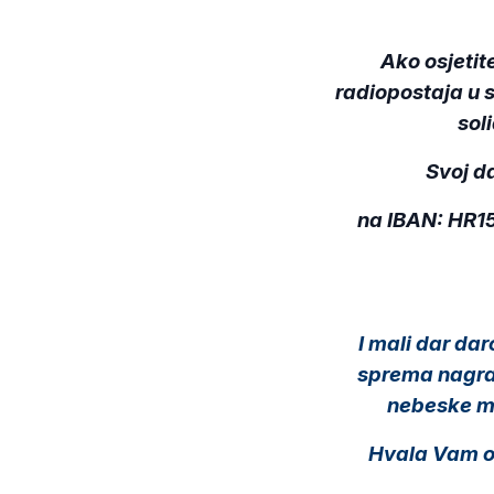
Ako osjetit
radiopostaja u 
soli
Svoj d
na IBAN: HR1
I mali dar dar
sprema nagrad
nebeske ma
Hvala Vam od 