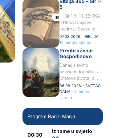
Biblija 365 – Sir 1-
rođenjem Grk.
5
Obnovio je odnose s
afričkim…
Sir 1-5 1 I. ZBIRKA
IZREKA Otajstvo
mudrosti Svaka je
mudrost od Gospoda
07.08.2026. · BIBLIJA ·
i s njime je dovijeka.2
10 minute čitanja
Tko će…
Preobraženje
Gospodinovo
Danas slavimo
uzvišeni događaj iz
Kristova života, o
kojem nas izvješćuju
06.08.2026. · SVETAC
evanđelisti Matej,
DANA ·
3 minute
Marko i Luka te sveti
čitanja
Petar u svojoj
drugoj…
Program Radio Marija
Iz tame u svjetlo
00:30