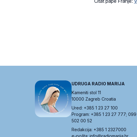
Citat pape Franje:
V
UDRUGA RADIO MARIJA
Kameniti stol 11
10000 Zagreb Croatia
Ured: +385 1 23 27 100
Program: +385 1 23 27 777; 099
502 00 52
Redakcija: +385 1 2327000
e-pošta: info@radiomarija.hr