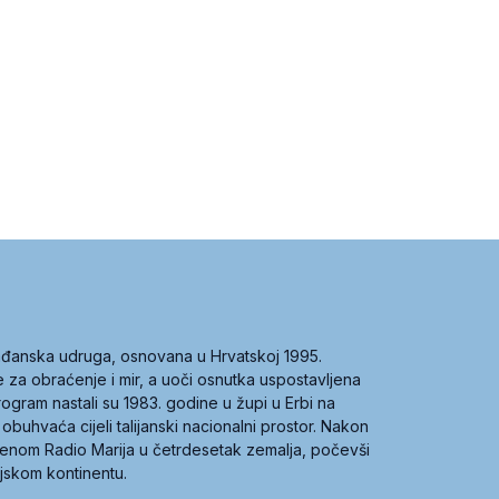
građanska udruga, osnovana u Hrvatskoj 1995.
ce za obraćenje i mir, a uoči osnutka uspostavljena
 program nastali su 1983. godine u župi u Erbi na
 obuhvaća cijeli talijanski nacionalni prostor. Nakon
 imenom Radio Marija u četrdesetak zemalja, počevši
ijskom kontinentu.