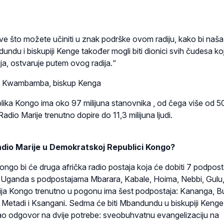
e što možete učiniti u znak podrške ovom radiju, kako bi naša
dundu i biskupiji Kenge također mogli biti dionici svih čudesa ko
ja, ostvaruje putem ovog radija.“
re Kwambamba, biskup Kenga
ika Kongo ima oko 97 milijuna stanovnika , od čega više od 
 Radio Marije trenutno dopire do 11,3 milijuna ljudi.
adio Marije u Demokratskoj Republici Kongo?
ngo bi će druga afrička radio postaja koja će dobiti 7 podpost
a Uganda s podpostajama Mbarara, Kabale, Hoima, Nebbi, Gulu
ija Kongo trenutno u pogonu ima šest podpostaja: Kananga, B
etadi i Ksangani. Sedma će biti Mbandundu u biskupiji Kenge
o odgovor na dvije potrebe: sveobuhvatnu evangelizaciju na