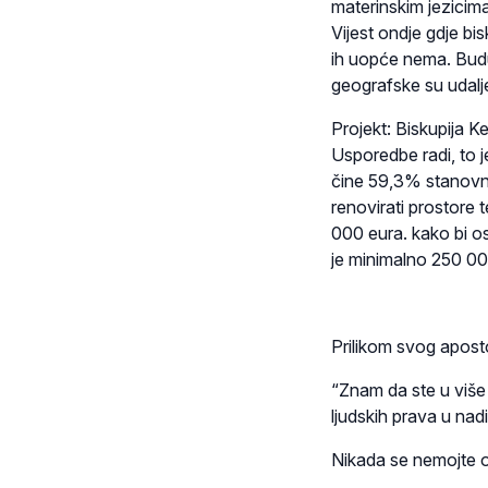
materinskim jezicima
Vijest ondje gdje bis
ih uopće nema. Bud
geografske su udalj
Projekt: Biskupija 
Usporedbe radi, to 
čine 59,3% stanovni
renovirati prostore t
000 eura. kako bi o
je minimalno 250 00
Prilikom svog apost
“Znam da ste u više 
ljudskih prava u nad
Nikada se nemojte ob