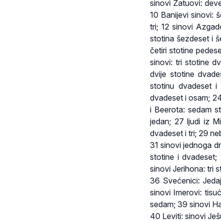
sinovi Zatuovi: deve
10 Banijevi sinovi: 
tri; 12 sinovi Azga
stotina šezdeset i š
četiri stotine pedes
sinovi: tri stotine 
dvije stotine dvade
stotinu dvadeset i 
dvadeset i osam; 24 l
i Beerota: sedam sto
jedan; 27 ljudi iz M
dvadeset i tri; 29 n
31 sinovi jednoga dru
stotine i dvadeset
sinovi Jerihona: tri s
36 Svećenici: Jedaji
sinovi Imerovi: tisu
sedam; 39 sinovi Ha
40 Leviti: sinovi Je