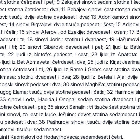
t stotina četrdeset i pet; 9 Zakajevi sinovi: sedam stotina i še
šest stotina četrdeset i dva; 11 Bebajevi sinovi: šest stotina dv
dovi: tisuću dvije stotine dvadeset i dva; 13 Adonikamovi sinov
est; 14 sinovi Bigvajevi: dvije tisuće pedeset i šest; 15 Adinovi
et i četiri; 16 sinovi Aterovi, od Ezekije: devedeset i osam; 17 
dvadeset i tri; 18 sinovi Jorini: stotinu i dvanaest; 19 Hašumovi
set i tri; 20 sinovi Gibarovi: devedeset i pet; 21 ljudi iz Bet
tri; 22 ljudi iz Netofe: pedeset i šest; 23 ljudi iz Anatota: 
judi iz Bet Azmaveta: četrdeset i dva; 25 ljudi iz Kirjat Jearima
tina četrdeset i tri; 26 ljudi iz Rame i Gebe: šest stotina dva
ikmasa: stotinu dvadeset i dva; 28 ljudi iz Betela i Aja: dvije 
ebonski sinovi: pedeset i dva; 30 sinovi Magbiša: stotinu pedeset
gog Elama: tisuću dvije stotine pedeset i četiri; 32 Harimovi sin
; 33 sinovi Loda, Hadida i Onona: sedam stotina dvadeset i 
totine četrdeset i pet; 35 sinovi Senajini: tri tisuće šest stotina tr
ni sinovi, to jest iz kuće Ješuine: devet stotina sedamdeset i 
ću pedeset i dva; 38 Pašhurovi sinovi: tisuću dvije stotine četr
rimovi: tisuću i sedamnaest.
šuini i Kadmielovi od Hodavjinovaca: sedamdeset i četiri.