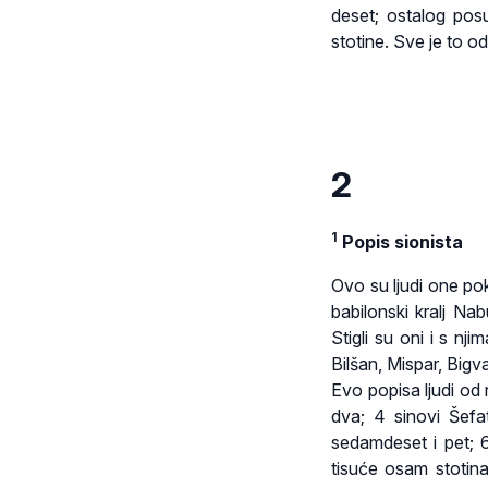
deset; ostalog posu
stotine. Sve je to o
2
1
Popis sionista
Ovo su ljudi one pok
babilonski kralj Na
Stigli su oni i s n
Bilšan, Mispar, Bigv
Evo popisa ljudi od 
dva; 4 sinovi Šefat
sedamdeset i pet; 6
tisuće osam stotina 