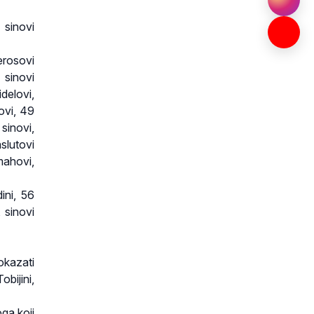
 sinovi
erosovi
 sinovi
delovi,
ovi, 49
sinovi,
slutovi
amahovi,
ini, 56
, sinovi
okazati
obijini,
ga koji