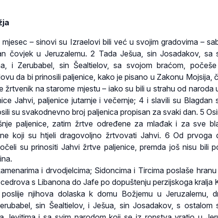
žja
mjesec – sinovi su Izraelovi bili već u svojim gradovima – sa
an čovjek u Jeruzalemu. 2 Tada Ješua, sin Josadakov, sa
, i Zerubabel, sin Šealtielov, sa svojom braćom, počeše 
ovu da bi prinosili paljenice, kako je pisano u Zakonu Mojsija, 
 žrtvenik na starome mjestu – iako su bili u strahu od naroda u
enice Jahvi, paljenice jutarnje i večernje; 4 i slavili su Blagdan 
osili su svakodnevno broj paljenica propisan za svaki dan. 5 Os
dašnje paljenice, zatim žrtve određene za mlađak i za sve b
ne koji su htjeli dragovoljno žrtvovati Jahvi. 6 Od prvoga
li su prinositi Jahvi žrtve paljenice, premda još nisu bili p
ina.
menarima i drvodjelcima; Sidoncima i Tircima poslaše hranu i
 cedrova s Libanona do Jafe po dopuštenju perzijskoga kralja K
poslije njihova dolaska k domu Božjemu u Jeruzalemu, d
rubabel, sin Šealtielov, i Ješua, sin Josadakov, s ostalom
, levitima i sa svim narodom koji se iz ropstva vratio u Je