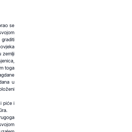
brao se
 svojom
graditi
čovjeka
 zemlji
sjenica,
im toga
lagdane
 dana u
oloženi
 piće i
ira.
rugoga
 svojom
ruzalem