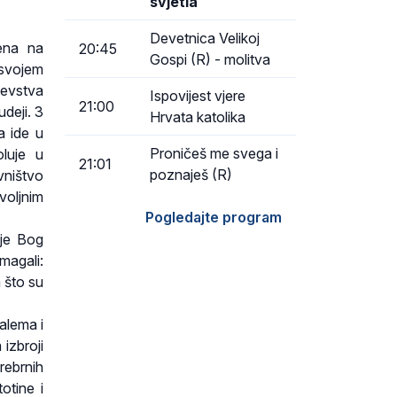
svjetla
Devetnica Velikoj
jena na
20:45
Gospi (R) - molitva
 svojem
ljevstva
Ispovijest vjere
21:00
deji. 3
Hrvata katolika
a ide u
Proničeš me svega i
luje u
21:01
poznaješ (R)
vništvo
voljnim
Pogledajte program
 je Bog
magali:
 što su
alema i
 izbroji
rebrnih
otine i