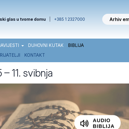
Arhiv em
ski glas u tvome domu
|
+385 1 2327000
AVIJESTI
DUHOVNI KUTAK
BIBLIJA
RIJATELJI
KONTAKT
 – 11. svibnja