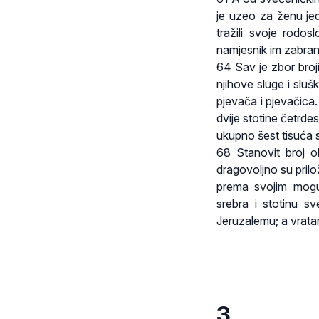
je uzeo za ženu je
tražili svoje rodos
namjesnik im zabrani
64 Sav je zbor broji
njihove sluge i slušk
pjevača i pjevačica.
dvije stotine četrdes
ukupno šest tisuća 
68 Stanovit broj ob
dragovoljno su pril
prema svojim moguć
srebra i stotinu sv
Jeruzalemu; a vratari
3