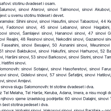
safovi: stotinu dvadeset i osam.
Šalumovi, sinovi Aterovi, sinovi Talmonovi, sinovi Akubovi,
ajevi: u svemu stotinu trideset i devet.
hramske: Sihini sinovi, sinovi Hasufini, sinovi Tabaotovi, 44 K
novi, Fadonovi sinovi, 45 sinovi Lebanovi, sinovi Hagabini,
vi sinovi, Šamlajevi sinovi, Hananovi sinovi, 47 sinovi Gi
novi Reajini, 48 Resinovi sinovi, Nekodini sinovi, Gazamovi sin
i Faseahini, sinovi Besajevi, 50 Asnanini sinovi, Meunimovi 
51 sinovi Bakbukovi, sinovi Hakufini, sinovi Harhurovi, 52 Ba
vi, Haršini sinovi, 53 sinovi Barkosovi, sinovi Sisrini, sinovi T
Hatifini sinovi.
omonovih: sinovi Sotajevi, sinovi Hasoferetovi, sinovi Farud
ovi sinovi, Gidelovi sinovi, 57 sinovi Šefatjini, sinovi Hatilovi
i, sinovi Amijevi.
sinova slugu Salomonovih: tri stotine dvadeset i dva.
 iz Tel Melaha, Tel Harše, Keruba, Adana, Imera, a nisu mogli d
 njihovo sjeme izraelskog podrijetla: 60 sinovi Dalajini, sinovi T
h šest stotina pedeset i dva.
sinova: Hobajini sinovi, Hakosovi sinovi, sinovi Barzilaja – ono