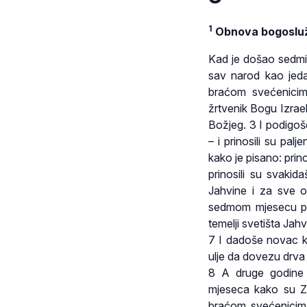
1
Obnova bogoslu
Kad je došao sedmi 
sav narod kao jed
braćom svećenicima
žrtvenik Bogu Izrael
Božjeg. 3 I podigoše
– i prinosili su palj
kako je pisano: prin
prinosili su svaki
Jahvine i za sve o
sedmom mjesecu poče
temelji svetišta Jahv
7 I dadoše novac ka
ulje da dovezu drva
8 A druge godine 
mjeseca kako su Ze
braćom svećenicima