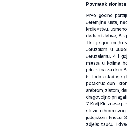
Povratak sionista
Prve godine perzij
Jeremijina usta, n
kraljevstvu, usmeno 
dade mi Jahve, Bog 
Tko je god među v
Jeruzalem u Judej
Jeruzalemu. 4 I gd
mjesta u kojima b
prinosima za dom Bo
5 Tada ustadoše glav
potaknuo duh i kren
srebrom, zlatom, da
dragovoljno prilagali
7 Kralj Kir iznese 
stavio u hram svoga b
judejskom knezu Še
zdjela: tisuću i dva