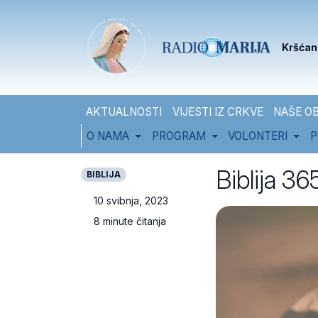
Skip to content
Skip to footer
Kršćan
AKTUALNOSTI
VIJESTI IZ CRKVE
NAŠE OB
O NAMA
PROGRAM
VOLONTERI
P
Biblija 365
BIBLIJA
10 svibnja, 2023
8 minute čitanja