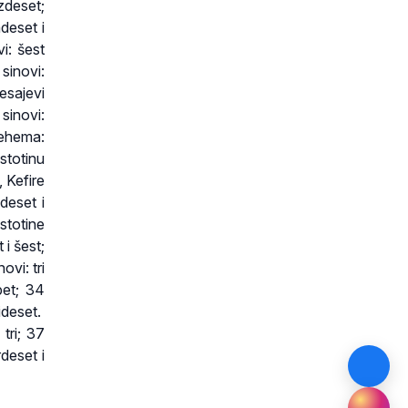
zdeset;
adeset i
i: šest
 sinovi:
Besajevi
 sinovi:
lehema:
stotinu
, Kefire
deset i
stotine
 i šest;
ovi: tri
pet; 34
ideset.
tri; 37
deset i