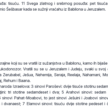
đa: tisuću. 11 Svega zlatnog i srebrnog posuđa: pet tisuća i
dnio Šešbasar kada se sužnji vraćahu iz Babilona u Jeruzalem.
rajine koji su se vratili iz sužanjstva u Babilonu, kamo ih bija
bukodonozor. Vratili su se u Jeruzalem i Judeju, svaki u svoj 
jima Zerubabel, Ješua, Nehemija, Seraja, Reelaja, Nahamani, Mo
aj, Rehum i Baana.
naroda Izraelova: 3 sinovi Paroševi: dvije tisuće stotinu sedam
jini: tri stotine sedamdeset i dva; 5 Arahovi sinovi: sedam 
 sinovi Pahat-Moabovi, to jest sinovi Ješuini i Joabovi sinovi
i dvanaest; 7 Elamovi sinovi: tisuću dvije stotine pedeset i če