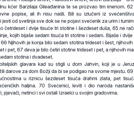
dnu kćer Barzilaja Gileađanina te se prozvao tim imenom. 62
lovne popise, ali ih nisu našli. Bili su izlučeni iz svećeništv
 jesti od svetinja sve dok se ne pojavi svećenik za urim i tumim
o četrdeset i dvije tisuće tri stotine i šezdeset duša, 65 ne ra
inje, kojih bijaše sedam tisuća tri stotine i sedam. Bijaše i dvije
 66 Njihovih je konja bilo sedam stotina trideset i šest, njihov
et i pet, 67 deva je bilo četiri stotine trideset i pet, a njihovih 
sedam stotina i dvadeset.
iteljskih glavara kad su stigli u dom Jahvin, koji je u Jeru
ožili darove za dom Božji da bi se podigao na svome mjestu. 69 
nostima u riznicu šezdeset tisuća drahmi zlata, pet tisu
ećeničkih haljina. 70 Svećenici, leviti i dio naroda nastani
, pjevači, netinci i svi ostali Izraelci u svojim gradovima.