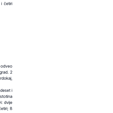
 četiri
še odveo
grad. 2
rdokaj,
deset i
stotina
: dvije
tiri; 8