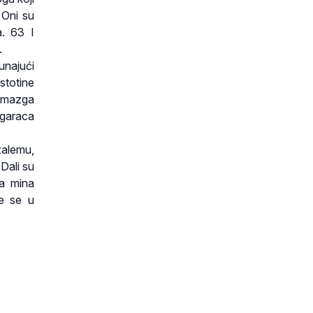
 Oni su
a. 63 I
.
čunajući
 stotine
ih mazga
magaraca
zalemu,
Dali su
ća mina
še se u