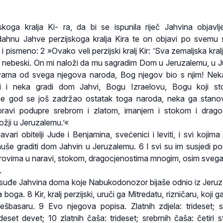
skoga kralja Ki- ra, da bi se ispunila riječ Jahvina objavl
adahnu Jahve perzijskoga kralja Kira te on objavi po svemu
i pismeno: 2 »Ovako veli perzijski kralj Kir: ‘Sva zemaljska kra
nebeski. On mi naloži da mu sagradim Dom u Jeruzalemu, u Ju
ama od svega njegova naroda, Bog njegov bio s njim! Nek
i i neka gradi dom Jahvi, Bogu Izraelovu, Bogu koji sto
je god se još zadržao ostatak toga naroda, neka ga stano
oravi podupre srebrom i zlatom, imanjem i stokom i drago
žji u Jeruzalemu.’«
ari obitelji Jude i Benjamina, svećenici i leviti, i svi kojima
uše graditi dom Jahvin u Jeruzalemu. 6 I svi su im susjedi po
rovima u naravi, stokom, dragocjenostima mnogim, osim svega
.
posuđe Jahvina doma koje Nabukodonozor bijaše odnio iz Jeruz
oga. 8 Kir, kralj perzijski, uruči ga Mitredatu, rizničaru, koji ga
šbasaru. 9 Evo njegova popisa. Zlatnih zdjela: trideset; s
deset devet; 10 zlatnih čaša: trideset; srebrnih čaša: četiri st