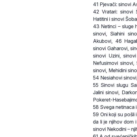
41 Pjevači: sinovi A
42 Vratari: sinovi 
Hatitini i sinovi Šob
43 Netinci – sluge 
sinovi, Siahini si
Akubovi, 46 Hagabo
sinovi Gaharovi, si
sinovi Uzini, sinov
Nefusimovi sinovi, 
sinovi, Mehidini sino
54 Nesiahovi sinovi, 
55 Sinovi slugu Sal
Jalini sinovi, Darkon
Pokeret-Hasebajimov
58 Svega netinaca i 
59 Oni koji su pošli
da li je njihov dom i
sinovi Nekodini – nji
61 A od svećeničkih 