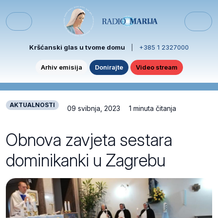
Skip to content
Skip to footer
Menu
Kršćanski glas u tvome domu
|
+385 1 2327000
Arhiv emisija
Donirajte
Video stream
AKTUALNOSTI
09 svibnja, 2023
1 minuta čitanja
Obnova zavjeta sestara
dominikanki u Zagrebu