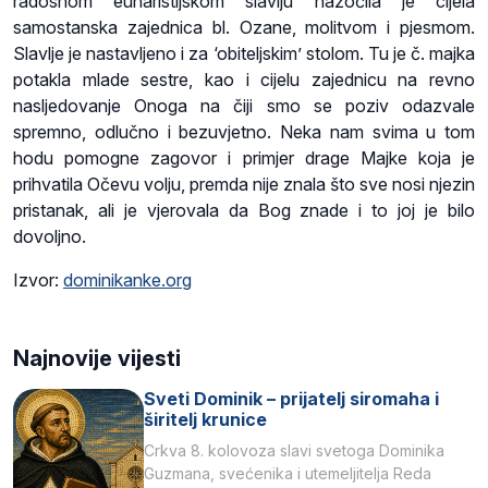
radosnom euharistijskom slavlju nazočila je cijela
samostanska zajednica bl. Ozane, molitvom i pjesmom.
Slavlje je nastavljeno i za ‘obiteljskim’ stolom. Tu je č. majka
potakla mlade sestre, kao i cijelu zajednicu na revno
nasljedovanje Onoga na čiji smo se poziv odazvale
spremno, odlučno i bezuvjetno. Neka nam svima u tom
hodu pomogne zagovor i primjer drage Majke koja je
prihvatila Očevu volju, premda nije znala što sve nosi njezin
pristanak, ali je vjerovala da Bog znade i to joj je bilo
dovoljno.
Izvor:
dominikanke.org
Najnovije vijesti
Sveti Dominik – prijatelj siromaha i
širitelj krunice
Crkva 8. kolovoza slavi svetoga Dominika
Guzmana, svećenika i utemeljitelja Reda