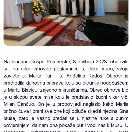
Na blagdan Gospe Pompejske, 8. svibnja 2023. obnovile
su, na ruke vrhovne poglavarice s. Jake Vuco, svoje
zavjete s. Marta Turi i s. Anđelina Radoš. Obnovi je
prethodila duhovna priprava koju su okrunile hodočašćem
u Mariju Bistricu, zajedno s kruničarima. Obred obnove bio
je u sklopu svete mise koju je predslavio župni vikar vlč.
Milan Dančuo. On je u propovijedi naglasio kako Marija
brižno čuva i brani sve one koji odluče slijediti njezina Sina
Isusa, zato je važno predati se u njezine ruke s punim
povjerenjem, da nam ona pokaže put i vodi nas k Isusu. U