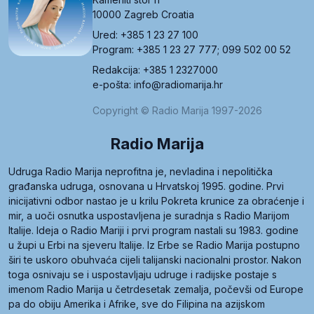
10000 Zagreb Croatia
Ured: +385 1 23 27 100
Program: +385 1 23 27 777; 099 502 00 52
Redakcija: +385 1 2327000
e-pošta: info@radiomarija.hr
Copyright © Radio Marija 1997-2026
Radio Marija
Udruga Radio Marija neprofitna je, nevladina i nepolitička
građanska udruga, osnovana u Hrvatskoj 1995. godine. Prvi
inicijativni odbor nastao je u krilu Pokreta krunice za obraćenje i
mir, a uoči osnutka uspostavljena je suradnja s Radio Marijom
Italije. Ideja o Radio Mariji i prvi program nastali su 1983. godine
u župi u Erbi na sjeveru Italije. Iz Erbe se Radio Marija postupno
širi te uskoro obuhvaća cijeli talijanski nacionalni prostor. Nakon
toga osnivaju se i uspostavljaju udruge i radijske postaje s
imenom Radio Marija u četrdesetak zemalja, počevši od Europe
pa do obiju Amerika i Afrike, sve do Filipina na azijskom