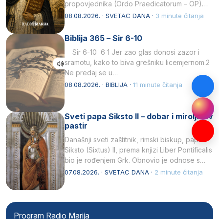
propovjednika (Ordo Praedicatorum – OP).
Svojim životom, dubokom ljubavlju prema
08.08.2026. · SVETAC DANA ·
3 minute čitanja
Kristu…
Biblija 365 – Sir 6-10
Sir 6-10 6 1 Jer zao glas donosi zazor i
sramotu, kako to biva grešniku licemjernom.2
Ne predaj se u…
08.08.2026. · BIBLIJA ·
11 minute čitanja
Sveti papa Siksto II – dobar i miroljubiv
pastir
Današnji sveti zaštitnik, rimski biskup, papa
Siksto (Sixtus) II, prema knjizi Liber Pontificalis
bio je rođenjem Grk. Obnovio je odnose s
afričkim…
07.08.2026. · SVETAC DANA ·
2 minute čitanja
Program Radio Marija