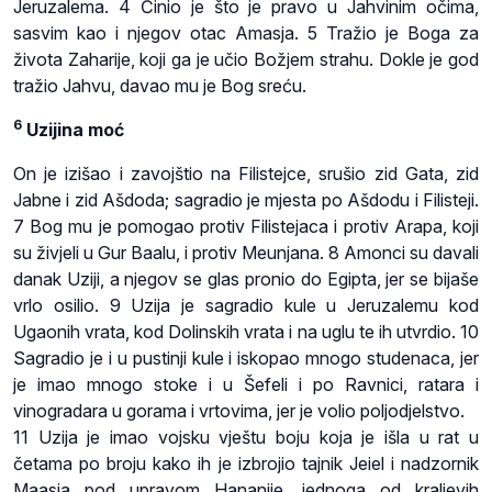
Jeruzalema. 4 Činio je što je pravo u Jahvinim očima,
sasvim kao i njegov otac Amasja. 5 Tražio je Boga za
života Zaharije, koji ga je učio Božjem strahu. Dokle je god
tražio Jahvu, davao mu je Bog sreću.
6
Uzijina moć
On je izišao i zavojštio na Filistejce, srušio zid Gata, zid
Jabne i zid Ašdoda; sagradio je mjesta po Ašdodu i Filisteji.
7 Bog mu je pomogao protiv Filistejaca i protiv Arapa, koji
su živjeli u Gur Baalu, i protiv Meunjana. 8 Amonci su davali
danak Uziji, a njegov se glas pronio do Egipta, jer se bijaše
vrlo osilio. 9 Uzija je sagradio kule u Jeruzalemu kod
Ugaonih vrata, kod Dolinskih vrata i na uglu te ih utvrdio. 10
Sagradio je i u pustinji kule i iskopao mnogo studenaca, jer
je imao mnogo stoke i u Šefeli i po Ravnici, ratara i
vinogradara u gorama i vrtovima, jer je volio poljodjelstvo.
11 Uzija je imao vojsku vještu boju koja je išla u rat u
četama po broju kako ih je izbrojio tajnik Jeiel i nadzornik
Maasja pod upravom Hananije, jednoga od kraljevih