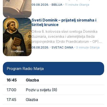
njegovui…
09.08.2026. · BIBLIJA ·
11 minute čitanja
Sveti Dominik – prijatelj siromaha i
širitelj krunice
Crkva 8. kolovoza slavi svetoga Dominika
Guzmana, svećenika i utemeljitelja Reda
propovjednika (Ordo Praedicatorum – OP).
Svojim životom, dubokom ljubavlju prema
08.08.2026. · SVETAC DANA ·
3 minute čitanja
Kristu…
Program Radio Marija
16:45
Glazba
17:00
Poziv u svijetu (R)
17:45
Glazba