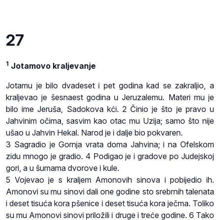
27
1
Jotamovo kraljevanje
Jotamu je bilo dvadeset i pet godina kad se zakraljio, a
kraljevao je šesnaest godina u Jeruzalemu. Materi mu je
bilo ime Jeruša, Sadokova kći. 2 Činio je što je pravo u
Jahvinim očima, sasvim kao otac mu Uzija; samo što nije
ušao u Jahvin Hekal. Narod je i dalje bio pokvaren.
3 Sagradio je Gornja vrata doma Jahvina; i na Ofelskom
zidu mnogo je gradio. 4 Podigao je i gradove po Judejskoj
gori, a u šumama dvorove i kule.
5 Vojevao je s kraljem Amonovih sinova i pobijedio ih.
Amonovi su mu sinovi dali one godine sto srebrnih talenata
i deset tisuća kora pšenice i deset tisuća kora ječma. Toliko
su mu Amonovi sinovi priložili i druge i treće godine. 6 Tako