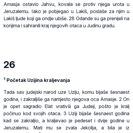
Amasja ostavio Jahvu, kovala se protiv njega urota u
Jeruzalemu. Iako je pobjegao u Lakiš, poslaše za njim u
Lakiš ljude koji ga ondje ubiše. 28 Odande su ga prenijeli na
konjima i sahranili kraj njegovih otaca u Judinu gradu.
26
1
Početak Uzijina kraljevanja
Tada sav judejski narod uze Uziju, komu bijaše šesnaest
godina, i zakraljiše ga namjesto njegova oca Amasje. 2 On
je opet sagradio Elat vrativši ga Judeji, pošto je kralj
počinuo kod svojih otaca. 3 Uziji bijaše šesnaest godina
kad se zakraljio, a kraljevao je pedeset i dvije godine u
Jeruzalemu. Mati mu se zvala Jekolija, a bila je iz