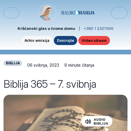
Skip to content
Skip to footer
Menu
Kršćanski glas u tvome domu
|
+385 1 2327000
Arhiv emisija
Donirajte
Video stream
BIBLIJA
06 svibnja, 2023
9 minute čitanja
Biblija 365 – 7. svibnja