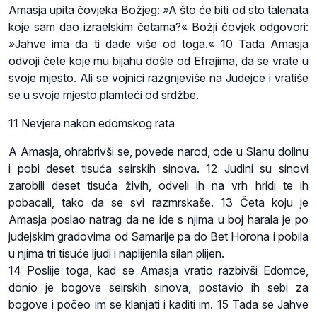
Amasja upita čovjeka Božjeg: »A što će biti od sto talenata
koje sam dao izraelskim četama?« Božji čovjek odgovori:
»Jahve ima da ti dade više od toga.« 10 Tada Amasja
odvoji čete koje mu bijahu došle od Efrajima, da se vrate u
svoje mjesto. Ali se vojnici razgnjeviše na Judejce i vratiše
se u svoje mjesto plamteći od srdžbe.
11 Nevjera nakon edomskog rata
A Amasja, ohrabrivši se, povede narod, ode u Slanu dolinu
i pobi deset tisuća seirskih sinova. 12 Judini su sinovi
zarobili deset tisuća živih, odveli ih na vrh hridi te ih
pobacali, tako da se svi razmrskaše. 13 Četa koju je
Amasja poslao natrag da ne ide s njima u boj harala je po
judejskim gradovima od Samarije pa do Bet Horona i pobila
u njima tri tisuće ljudi i naplijenila silan plijen.
14 Poslije toga, kad se Amasja vratio razbivši Edomce,
donio je bogove seirskih sinova, postavio ih sebi za
bogove i počeo im se klanjati i kaditi im. 15 Tada se Jahve