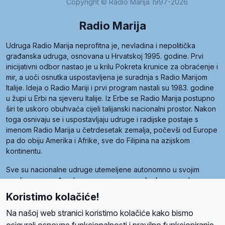
Copyright © Radio Marija 1997-2026
Radio Marija
Udruga Radio Marija neprofitna je, nevladina i nepolitička
građanska udruga, osnovana u Hrvatskoj 1995. godine. Prvi
inicijativni odbor nastao je u krilu Pokreta krunice za obraćenje i
mir, a uoči osnutka uspostavljena je suradnja s Radio Marijom
Italije. Ideja o Radio Mariji i prvi program nastali su 1983. godine
u župi u Erbi na sjeveru Italije. Iz Erbe se Radio Marija postupno
širi te uskoro obuhvaća cijeli talijanski nacionalni prostor. Nakon
toga osnivaju se i uspostavljaju udruge i radijske postaje s
imenom Radio Marija u četrdesetak zemalja, počevši od Europe
pa do obiju Amerika i Afrike, sve do Filipina na azijskom
kontinentu.
Sve su nacionalne udruge utemeljene autonomno u svojim
zemljama, a međusobna su povezane preko krovne udruge
pod nazivom Svjetska obitelj Radio Marije (World Family of
Koristimo kolačiće!
Radio Maria). Svjetsku obitelj utemeljilo je sedam članica, među
kojima je i hrvatska Udruga Radio Marija.
Na našoj web stranici koristimo kolačiće kako bismo
osigurali osnovne funkcionalnosti i pravilno funkcioniranje