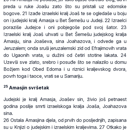
preda u ruke Joašu zato što su pristali uz edomske
bogove. 21 Izađe izraelski kralj Joaš te se ogledaše u boju
on i judejski kralj Amasja u Bet Šemešu u Judeji. 22 Izraelci
poraziše Judejce i oni pobjegoše pod svoj šator. 23
Izraelski kralj Joaš uhvati u Bet Šemešu judejskog kralja
Amasju, sina Joaševa, sina Joahazova, i odvede ga u
Jeruzalem; onda sruši jeruzalemski zid od Efrajimovih vrata
do Ugaonih vrata, u dužini od četiri stotine lakata. 24
Uzevši sve zlato, srebro i posuđe što se nalazilo u domu
Božjem kod Obed Edoma i u riznici kraljevskog dvora,
povrh toga i taoce, vrati se u Samariju.
25
Amasjin svršetak
Judejski je kralj Amasja, Joašev sin, živio još petnaest
godina poslije smrti izraelskoga kralja Joaša, Joahazova
sina.
26 Ostala Amasjina djela, od prvih do posljednjih, zapisana
su u Knjizi o judejskim i izraelskim kraljevima. 27 Otkako je