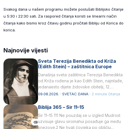
Svakog dana u našem programu možete poslušati Biblijsko čitanje
u 5:30 i 22:30 sati. Za raspored čitanja koristi se linearni način
čitanja kako bismo kroz čitavu godinu pročitali Bibliju od Korica do
korica.
Najnovije vijesti
Sveta Terezija Benedikta od Križa
(Edith Stein) – zaštitnica Europe
Današnja sveta zaštitnica Terezija Benedikta
od Križa rođena je kao Edith Stein, najmlađe,
jedanaesto dijete židovske obitelji, 12.
listopada 1891, u Wrocławu…
09.08.2026. · SVETAC DANA ·
2 minute čitanja
Biblija 365 – Sir 11–15
Sir 11–15 111 Ne pouzdaj se u izgled Mudrost
uzvisuje glavu siromahui posađuje ga među
knezove.2 Ne hvali čovjeka po obličju