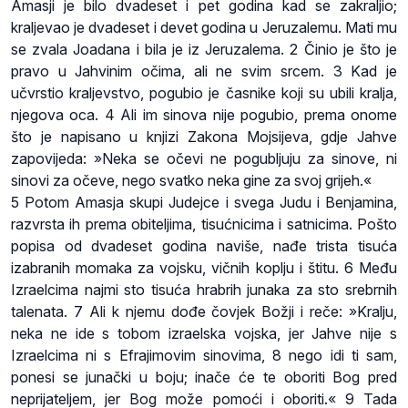
Amasji je bilo dvadeset i pet godina kad se zakraljio;
kraljevao je dvadeset i devet godina u Jeruzalemu. Mati mu
se zvala Joadana i bila je iz Jeruzalema. 2 Činio je što je
pravo u Jahvinim očima, ali ne svim srcem. 3 Kad je
učvrstio kraljevstvo, pogubio je časnike koji su ubili kralja,
njegova oca. 4 Ali im sinova nije pogubio, prema onome
što je napisano u knjizi Zakona Mojsijeva, gdje Jahve
zapovijeda: »Neka se očevi ne pogubljuju za sinove, ni
sinovi za očeve, nego svatko neka gine za svoj grijeh.«
5 Potom Amasja skupi Judejce i svega Judu i Benjamina,
razvrsta ih prema obiteljima, tisućnicima i satnicima. Pošto
popisa od dvadeset godina naviše, nađe trista tisuća
izabranih momaka za vojsku, vičnih koplju i štitu. 6 Među
Izraelcima najmi sto tisuća hrabrih junaka za sto srebrnih
talenata. 7 Ali k njemu dođe čovjek Božji i reče: »Kralju,
neka ne ide s tobom izraelska vojska, jer Jahve nije s
Izraelcima ni s Efrajimovim sinovima, 8 nego idi ti sam,
ponesi se junački u boju; inače će te oboriti Bog pred
neprijateljem, jer Bog može pomoći i oboriti.« 9 Tada