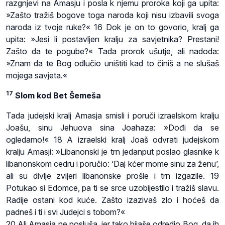
razgnjevi na Amasju i posla k njemu proroka koji ga upita:
»Zašto tražiš bogove toga naroda koji nisu izbavili svoga
naroda iz tvoje ruke?« 16 Dok je on to govorio, kralj ga
upita: »Jesi li postavljen kralju za savjetnika? Prestani!
Zašto da te pogube?« Tada prorok ušutje, ali nadoda:
»Znam da te Bog odlučio uništiti kad to činiš a ne slušaš
mojega savjeta.«
17
Slom kod Bet Šemeša
Tada judejski kralj Amasja smisli i poruči izraelskom kralju
Joašu, sinu Jehuova sina Joahaza: »Dođi da se
ogledamo!« 18 A izraelski kralj Joaš odvrati judejskom
kralju Amasji: »Libanonski je trn jedanput poslao glasnike k
libanonskom cedru i poručio: ‘Daj kćer mome sinu za ženu’,
ali su divlje zvijeri libanonske prošle i trn izgazile. 19
Potukao si Edomce, pa ti se srce uzobijestilo i tražiš slavu.
Radije ostani kod kuće. Zašto izazivaš zlo i hoćeš da
padneš i ti i svi Judejci s tobom?«
20 Ali Amasja ne posluša, jer tako bijaše odredio Bog, da ih