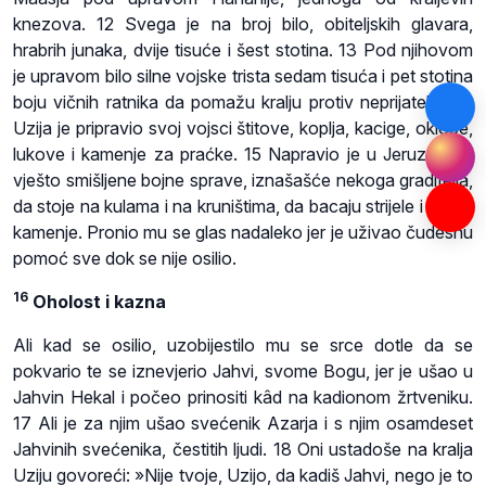
knezova. 12 Svega je na broj bilo, obiteljskih glavara,
hrabrih junaka, dvije tisuće i šest stotina. 13 Pod njihovom
je upravom bilo silne vojske trista sedam tisuća i pet stotina
boju vičnih ratnika da pomažu kralju protiv neprijatelja. 14
Uzija je pripravio svoj vojsci štitove, koplja, kacige, oklope,
lukove i kamenje za praćke. 15 Napravio je u Jeruzalemu
vješto smišljene bojne sprave, iznašašće nekoga graditelja,
da stoje na kulama i na kruništima, da bacaju strijele i veliko
kamenje. Pronio mu se glas nadaleko jer je uživao čudesnu
pomoć sve dok se nije osilio.
16
Oholost i kazna
Ali kad se osilio, uzobijestilo mu se srce dotle da se
pokvario te se iznevjerio Jahvi, svome Bogu, jer je ušao u
Jahvin Hekal i počeo prinositi kâd na kadionom žrtveniku.
17 Ali je za njim ušao svećenik Azarja i s njim osamdeset
Jahvinih svećenika, čestitih ljudi. 18 Oni ustadoše na kralja
Uziju govoreći: »Nije tvoje, Uzijo, da kadiš Jahvi, nego je to