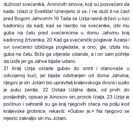
dužnost svećenikâ, Aronovih sinova, koji su posvećeni da
kade. Izlazi iz Svetišta! Iznevjerio si se. I ne služi ti na čast
pred Bogom Jahvom!« 19 Tada se Uzija rasrdi držeći u ruci
kadionicu da kadi; kad se rasrdio na svećenike, izbi mu
guba na čelu pred svećenicima u domu Jahvinu kraj
kadionog žrtvenika. 20 Kad ga svećenički poglavar Azarja i
svi svećenici izbližega pogledaše, a ono, gle, izbila mu
guba na čelu. Brže ga otjeraše odande, a i on sam pohitje
da iziđe jer ga Jahve bijaše udario.
21 Kralj Uzija ostade gubav do smrti i stanovaše u
odvojenoj kući, jer bijaše odstranjen od doma Jahvina;
njegov je sin Jotam bio upravitelj kraljevskoga dvora i sudio
je puku zemlje. 22 Ostala Uzijina djela, od prvih do
posljednjih, opisao je Amosov sin, prorok Izaija. 23 Uzija je
počinuo i sahranili su ga kraj njegovih otaca na polju kod
kraljevske grobnice, rekavši: »Gubav je.« Na njegovo se
mjesto zakraljio sin mu Jotam.