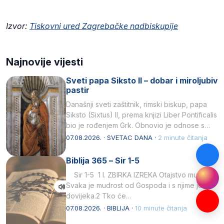
Izvor:
Tiskovni ured Zagrebačke nadbiskupije
Najnovije vijesti
Sveti papa Siksto II – dobar i miroljubiv
pastir
Današnji sveti zaštitnik, rimski biskup, papa
Siksto (Sixtus) II, prema knjizi Liber Pontificalis
bio je rođenjem Grk. Obnovio je odnose s
afričkim…
07.08.2026. · SVETAC DANA ·
2 minute čitanja
Biblija 365 – Sir 1-5
Sir 1-5 1 I. ZBIRKA IZREKA Otajstvo mudrosti
Svaka je mudrost od Gospoda i s njime je
dovijeka.2 Tko će…
07.08.2026. · BIBLIJA ·
10 minute čitanja