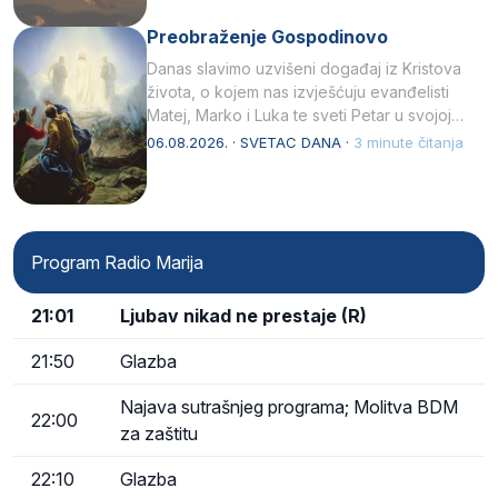
Preobraženje Gospodinovo
Danas slavimo uzvišeni događaj iz Kristova
života, o kojem nas izvješćuju evanđelisti
Matej, Marko i Luka te sveti Petar u svojoj
drugoj…
06.08.2026. · SVETAC DANA ·
3 minute čitanja
Program Radio Marija
21:01
Ljubav nikad ne prestaje (R)
21:50
Glazba
Najava sutrašnjeg programa; Molitva BDM
22:00
za zaštitu
22:10
Glazba