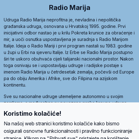
Radio Marija
Udruga Radio Marija neprofitna je, nevladina i nepolitička
građanska udruga, osnovana u Hrvatskoj 1995. godine. Prvi
inicijativni odbor nastao je u krilu Pokreta krunice za obraćenje i
mir, a uoči osnutka uspostavljena je suradnja s Radio Marijom
Italije. Ideja o Radio Mariji i prvi program nastali su 1983. godine
u župi u Erbi na sjeveru Italije. Iz Erbe se Radio Marija postupno
širi te uskoro obuhvaća cijeli talijanski nacionalni prostor. Nakon
toga osnivaju se i uspostavljaju udruge i radijske postaje s
imenom Radio Marija u četrdesetak zemalja, počevši od Europe
pa do obiju Amerika i Afrike, sve do Filipina na azijskom
kontinentu.
Sve su nacionalne udruge utemeljene autonomno u svojim
zemljama, a međusobna su povezane preko krovne udruge
pod nazivom Svjetska obitelj Radio Marije (World Family of
Koristimo kolačiće!
Radio Maria). Svjetsku obitelj utemeljilo je sedam članica, među
kojima je i hrvatska Udruga Radio Marija.
Na našoj web stranici koristimo kolačiće kako bismo
osigurali osnovne funkcionalnosti i pravilno funkcioniranje
stranice. Klikom na "Prihvati sve" pristajete na korištenje