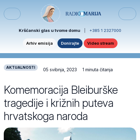
Skip to content
Skip to footer
Menu
Kršćanski glas u tvome domu
|
+385 1 2327000
Arhiv emisija
Donirajte
Video stream
AKTUALNOSTI
05 svibnja, 2023
1 minuta čitanja
Komemoracija Bleiburške
tragedije i križnih puteva
hrvatskoga naroda