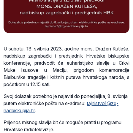
U subotu, 13. svibnja 2023. godine mons. Dražen Kutleša,
nadbiskup zagrebački i predsjednik Hrvatske biskupske
konferencije, predvodit će euharistijsko slavlje u Crkvi
Muke Isusove u Maclju, prigodom komemoracije
Bleiburške tragedije i križnih puteva hrvatskoga naroda, s
početkom u 12.15 sati.
Svoj dolazak potrebno je najaviti do ponedjeljka, 8. svibnja
putem elektroničke pošte na e-adresu:
tajnistvo1@zg-
nadbiskupija.hr
.
Prijenos misnog slavlja bit će moguće pratiti u programu
Hrvatske radiotelevizije.