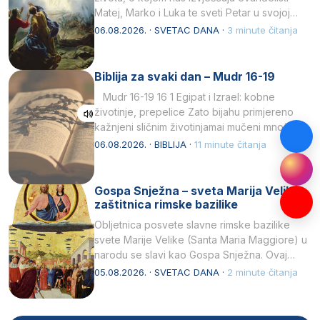
Matej, Marko i Luka te sveti Petar u svojoj
drugoj…
06.08.2026. · SVETAC DANA ·
3 minute čitanja
Biblija za svaki dan – Mudr 16-19
Mudr 16-19 16 1 Egipat i Izrael: kobne
životinje, prepelice Zato bijahu primjereno
kažnjeni sličnim životinjamai mučeni mnoštvom
kukaca.2 A narod…
06.08.2026. · BIBLIJA ·
11 minute čitanja
Gospa Snježna – sveta Marija Velika,
zaštitnica rimske bazilike
Obljetnica posvete slavne rimske bazilike
svete Marije Velike (Santa Maria Maggiore) u
narodu se slavi kao Gospa Snježna. Ovaj
naziv, Sancta Maria…
05.08.2026. · SVETAC DANA ·
2 minute čitanja