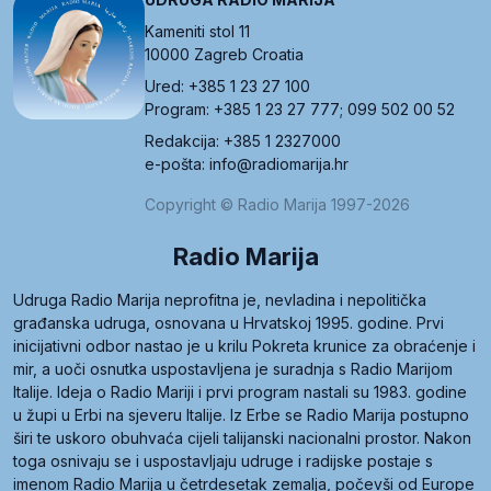
Kameniti stol 11
10000 Zagreb Croatia
Ured: +385 1 23 27 100
Program: +385 1 23 27 777; 099 502 00 52
Redakcija: +385 1 2327000
e-pošta: info@radiomarija.hr
Copyright © Radio Marija 1997-2026
Radio Marija
Udruga Radio Marija neprofitna je, nevladina i nepolitička
građanska udruga, osnovana u Hrvatskoj 1995. godine. Prvi
inicijativni odbor nastao je u krilu Pokreta krunice za obraćenje i
mir, a uoči osnutka uspostavljena je suradnja s Radio Marijom
Italije. Ideja o Radio Mariji i prvi program nastali su 1983. godine
u župi u Erbi na sjeveru Italije. Iz Erbe se Radio Marija postupno
širi te uskoro obuhvaća cijeli talijanski nacionalni prostor. Nakon
toga osnivaju se i uspostavljaju udruge i radijske postaje s
imenom Radio Marija u četrdesetak zemalja, počevši od Europe