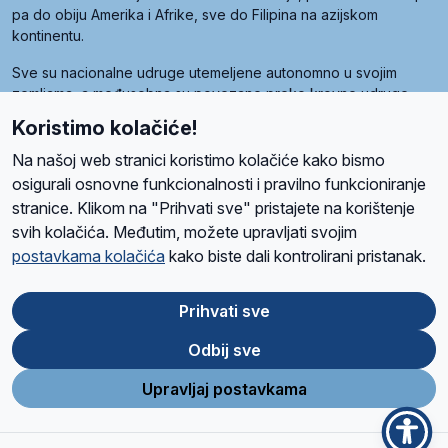
pa do obiju Amerika i Afrike, sve do Filipina na azijskom
kontinentu.
Sve su nacionalne udruge utemeljene autonomno u svojim
zemljama, a međusobna su povezane preko krovne udruge
pod nazivom Svjetska obitelj Radio Marije (World Family of
Koristimo kolačiće!
Radio Maria). Svjetsku obitelj utemeljilo je sedam članica, među
kojima je i hrvatska Udruga Radio Marija.
Na našoj web stranici koristimo kolačiće kako bismo
osigurali osnovne funkcionalnosti i pravilno funkcioniranje
stranice. Klikom na "Prihvati sve" pristajete na korištenje
svih kolačića. Međutim, možete upravljati svojim
O nama
Radio
Program
Volonteri
Prijatelji
Kontakt
Pravila privatnosti
postavkama kolačića
kako biste dali kontrolirani pristanak.
Kolačići
Uvjeti korištenja
Ova stranica je zaštićena Google reCAPTCHA sustavom
Prihvati sve
Odbij sve
App
Google
Store
Play
Upravljaj postavkama
Design and development
SIK
&
C-Tel