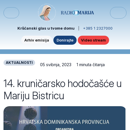
Skip to content
Skip to footer
Menu
Kršćanski glas u tvome domu
|
+385 1 2327000
Arhiv emisija
Donirajte
Video stream
AKTUALNOSTI
05 svibnja, 2023
1 minuta čitanja
14. kruničarsko hodočašće u
Mariju Bistricu