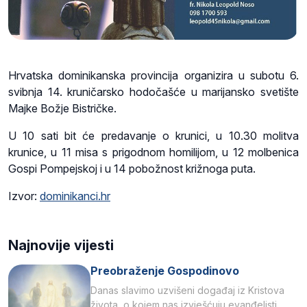
Hrvatska dominikanska provincija organizira u subotu 6.
svibnja 14. kruničarsko hodočašće u marijansko svetište
Majke Božje Bistričke.
U 10 sati bit će predavanje o krunici, u 10.30 molitva
krunice, u 11 misa s prigodnom homilijom, u 12 molbenica
Gospi Pompejskoj i u 14 pobožnost križnoga puta.
Izvor:
dominikanci.hr
Najnovije vijesti
Preobraženje Gospodinovo
Danas slavimo uzvišeni događaj iz Kristova
života, o kojem nas izvješćuju evanđelisti