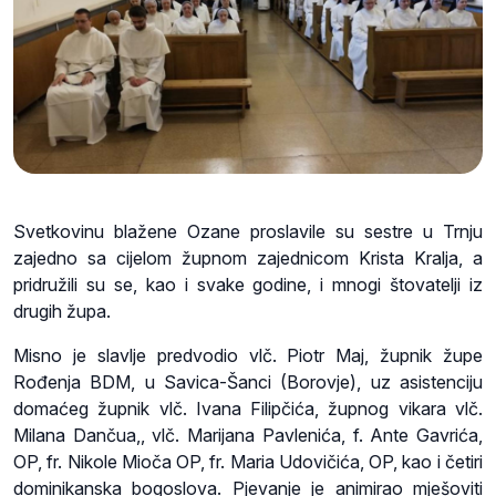
Svetkovinu blažene Ozane proslavile su sestre u Trnju
zajedno sa cijelom župnom zajednicom Krista Kralja, a
pridružili su se, kao i svake godine, i mnogi štovatelji iz
drugih župa.
Misno je slavlje predvodio vlč. Piotr Maj, župnik župe
Rođenja BDM, u Savica-Šanci (Borovje), uz asistenciju
domaćeg župnik vlč. Ivana Filipčića, župnog vikara vlč.
Milana Dančua,, vlč. Marijana Pavlenića, f. Ante Gavrića,
OP, fr. Nikole Mioča OP, fr. Maria Udovičića, OP, kao i četiri
dominikanska bogoslova. Pjevanje je animirao mješoviti