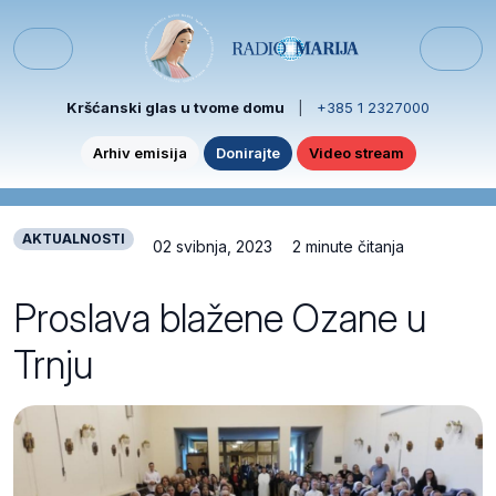
Skip to content
Skip to footer
Menu
Kršćanski glas u tvome domu
|
+385 1 2327000
Arhiv emisija
Donirajte
Video stream
AKTUALNOSTI
02 svibnja, 2023
2 minute čitanja
Proslava blažene Ozane u
Trnju