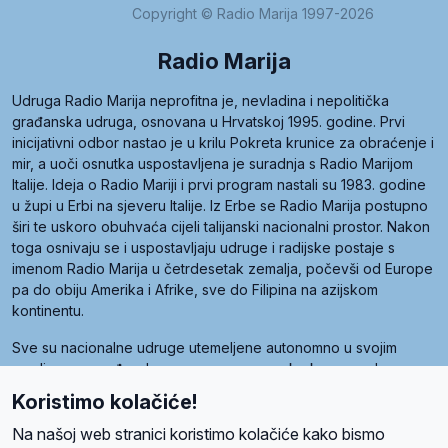
Copyright © Radio Marija 1997-2026
Radio Marija
Udruga Radio Marija neprofitna je, nevladina i nepolitička
građanska udruga, osnovana u Hrvatskoj 1995. godine. Prvi
inicijativni odbor nastao je u krilu Pokreta krunice za obraćenje i
mir, a uoči osnutka uspostavljena je suradnja s Radio Marijom
Italije. Ideja o Radio Mariji i prvi program nastali su 1983. godine
u župi u Erbi na sjeveru Italije. Iz Erbe se Radio Marija postupno
širi te uskoro obuhvaća cijeli talijanski nacionalni prostor. Nakon
toga osnivaju se i uspostavljaju udruge i radijske postaje s
imenom Radio Marija u četrdesetak zemalja, počevši od Europe
pa do obiju Amerika i Afrike, sve do Filipina na azijskom
kontinentu.
Sve su nacionalne udruge utemeljene autonomno u svojim
zemljama, a međusobna su povezane preko krovne udruge
pod nazivom Svjetska obitelj Radio Marije (World Family of
Koristimo kolačiće!
Radio Maria). Svjetsku obitelj utemeljilo je sedam članica, među
kojima je i hrvatska Udruga Radio Marija.
Na našoj web stranici koristimo kolačiće kako bismo