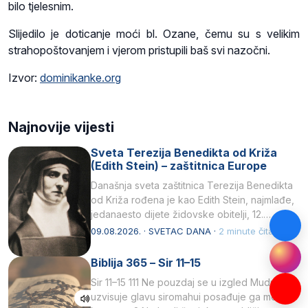
bilo tjelesnim.
Slijedilo je doticanje moći bl. Ozane, čemu su s velikim
strahopoštovanjem i vjerom pristupili baš svi nazočni.
Izvor:
dominikanke.org
Najnovije vijesti
Sveta Terezija Benedikta od Križa
(Edith Stein) – zaštitnica Europe
Današnja sveta zaštitnica Terezija Benedikta
od Križa rođena je kao Edith Stein, najmlađe,
jedanaesto dijete židovske obitelji, 12.
listopada 1891, u Wrocławu…
09.08.2026. · SVETAC DANA ·
2 minute čitanja
Biblija 365 – Sir 11–15
Sir 11–15 111 Ne pouzdaj se u izgled Mudrost
uzvisuje glavu siromahui posađuje ga među