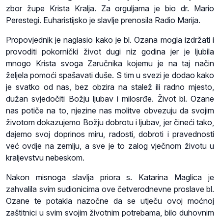
zbor župe Krista Kralja. Za orguljama je bio dr. Mario
Perestegi. Euharistijsko je slavlje prenosila Radio Marija.
Propovjednik je naglasio kako je bl. Ozana mogla izdržati i
provoditi pokornički život dugi niz godina jer je ljubila
mnogo Krista svoga Zaručnika kojemu je na taj način
željela pomoći spašavati duše. S tim u svezi je dodao kako
je svatko od nas, bez obzira na stalež ili radno mjesto,
dužan svjedočiti Božju ljubav i milosrđe. Život bl. Ozane
nas potiče na to, njezine nas molitve obvezuju da svojim
životom dokazujemo Božju dobrotu i ljubav, jer čineći tako,
dajemo svoj doprinos miru, radosti, dobroti i pravednosti
već ovdje na zemlju, a sve je to zalog vječnom životu u
kraljevstvu nebeskom.
Nakon misnoga slavlja priora s. Katarina Maglica je
zahvalila svim sudionicima ove četverodnevne proslave bl.
Ozane te potakla nazočne da se utječu ovoj moćnoj
zaštitnici u svim svojim životnim potrebama, bilo duhovnim