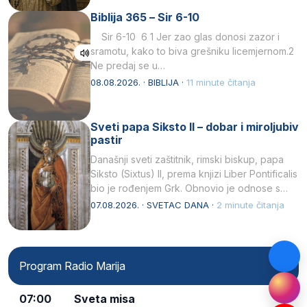
Biblija 365 – Sir 6-10
Sir 6-10 6 1 Jer zao glas donosi zazor i
sramotu, kako to biva grešniku licemjernom.2
Ne predaj se u…
08.08.2026. · BIBLIJA ·
11 minute čitanja
Sveti papa Siksto II – dobar i miroljubiv
pastir
Današnji sveti zaštitnik, rimski biskup, papa
Siksto (Sixtus) II, prema knjizi Liber Pontificalis
bio je rođenjem Grk. Obnovio je odnose s
afričkim…
07.08.2026. · SVETAC DANA ·
2 minute čitanja
Program Radio Marija
07:00
Sveta misa