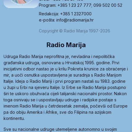
Program: +385 1 23 27 777; 099 502 00 52
Redakcija: +385 1 2327000
e-pošta: info@radiomarija.hr
Copyright © Radio Marija 1997-2026
Radio Marija
Udruga Radio Marija neprofitna je, nevladina i nepolitička
građanska udruga, osnovana u Hrvatskoj 1995. godine. Prvi
inicijativni odbor nastao je u krilu Pokreta krunice za obraćenje i
mir, a uoči osnutka uspostavljena je suradnja s Radio Marijom
Italije. Ideja o Radio Mariji i prvi program nastali su 1983. godine
u župi u Erbi na sjeveru Italije. Iz Erbe se Radio Marija postupno
širi te uskoro obuhvaća cijeli talijanski nacionalni prostor. Nakon
toga osnivaju se i uspostavljaju udruge i radijske postaje s
imenom Radio Marija u četrdesetak zemalja, počevši od Europe
pa do obiju Amerika i Afrike, sve do Filipina na azijskom
kontinentu.
Sve su nacionalne udruge utemeljene autonomno u svojim