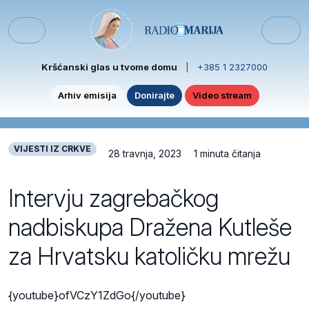
Skip to content
Skip to footer
Menu
Kršćanski glas u tvome domu
|
+385 1 2327000
Arhiv emisija
Donirajte
Video stream
VIJESTI IZ CRKVE
28 travnja, 2023
1 minuta čitanja
Intervju zagrebačkog
nadbiskupa Dražena Kutleše
za Hrvatsku katoličku mrežu
{youtube}ofVCzY1ZdGo{/youtube}