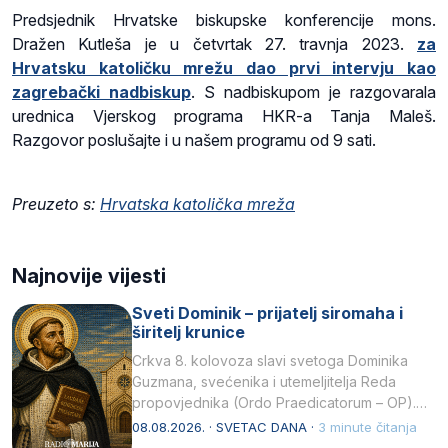
Predsjednik Hrvatske biskupske konferencije mons.
Dražen Kutleša je u četvrtak 27. travnja 2023.
za
Hrvatsku katoličku mrežu dao prvi intervju kao
zagrebački nadbiskup
. S nadbiskupom je razgovarala
urednica Vjerskog programa HKR-a Tanja Maleš.
Razgovor poslušajte i u našem programu od 9 sati.
Preuzeto s:
Hrvatska katolička mreža
Najnovije vijesti
Sveti Dominik – prijatelj siromaha i
širitelj krunice
Crkva 8. kolovoza slavi svetoga Dominika
Guzmana, svećenika i utemeljitelja Reda
propovjednika (Ordo Praedicatorum – OP).
Svojim životom, dubokom ljubavlju prema
08.08.2026. · SVETAC DANA ·
3 minute čitanja
Kristu…