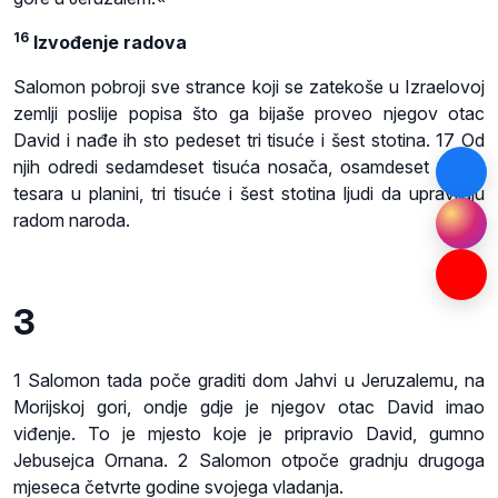
16
Izvođenje radova
Salomon pobroji sve strance koji se zatekoše u Izraelovoj
zemlji poslije popisa što ga bijaše proveo njegov otac
David i nađe ih sto pedeset tri tisuće i šest stotina. 17 Od
njih odredi sedamdeset tisuća nosača, osamdeset tisuća
tesara u planini, tri tisuće i šest stotina ljudi da upravljaju
radom naroda.
3
1 Salomon tada poče graditi dom Jahvi u Jeruzalemu, na
Morijskoj gori, ondje gdje je njegov otac David imao
viđenje. To je mjesto koje je pripravio David, gumno
Jebusejca Ornana. 2 Salomon otpoče gradnju drugoga
mjeseca četvrte godine svojega vladanja.