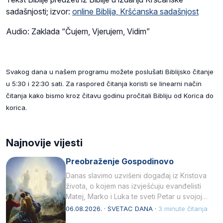
sadašnjosti; izvor:
online Biblija, Kršćanska sadašnjost
Audio: Zaklada “Čujem, Vjerujem, Vidim”
Svakog dana u našem programu možete poslušati Biblijsko čitanje
u 5:30 i 22:30 sati. Za raspored čitanja koristi se linearni način
čitanja kako bismo kroz čitavu godinu pročitali Bibliju od Korica do
korica.
Najnovije vijesti
Preobraženje Gospodinovo
Danas slavimo uzvišeni događaj iz Kristova
života, o kojem nas izvješćuju evanđelisti
Matej, Marko i Luka te sveti Petar u svojoj
drugoj…
06.08.2026. · SVETAC DANA ·
3 minute čitanja