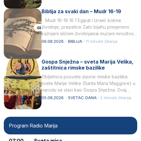
Biblija za svaki dan – Mudr 16-19
Mudr 16-19 16 1 Egipat i Izrael: kobne
životinje, prepelice Zato bijahu primjereno
kažnjeni sličnim životinjamai mučeni mnoštvom
kukaca.2 A narod…
06.08.2026. · BIBLIJA ·
11 minute čitanja
Gospa Snježna – sveta Marija Velika,
zaštitnica rimske bazilike
Obljetnica posvete slavne rimske bazilike
svete Marije Velike (Santa Maria Maggiore) u
narodu se slavi kao Gospa Snježna. Ovaj
naziv, Sancta Maria…
05.08.2026. · SVETAC DANA ·
2 minute čitanja
Program Radio Marija
07:00
Sveta misa