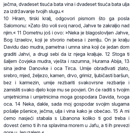
ječma, dvadeset tisuća bata vina i dvadeset tisuća bata ulja
za izdržavanje tvojih slugu.«
10 Hiram, tirski kralj, odgovori pismom što ga posla
Salomonu: »Zato što voli svoj narod, Jahve te zakraljio nad
njim.« 11 Dometnu još i ovo: »Neka je blagoslovljen Jahve,
Bog Izraelov, koji je stvorio nebesa i zemlju. On je kralju
Davidu dao mudra, pametna i umna sina koji će jedan dom
graditi Jahvi, a drugi sebi da iz njega kraljuje. 12 Stoga ti
šaljem čovjeka mudra, vješta i razumna, Hurama Abija, 13
sina jedne Danovke i oca Tirca. Umije obrađivati zlato,
srebro, mjed, željezo, kamen, drvo, grimiz, ljubičasti baršun,
bez i karmezin, umije rezbariti svakovrsne rezbarije i
zamisliti svako djelo koje mu se povjeri. On će raditi s tvojim
umjetnicima i umjetnicima moga gospodara Davida, tvoga
oca. 14 Neka, dakle, sada moj gospodar svojim slugama
pošalje pšenice, ječma, ulja i vina kako je obećao. 15 A mi
ćemo nasjeći stabala s Libanona koliko ti god treba i
dovest ćemo ti ih na splavima morem u Jafu, a ti ih prevezi
gore u Jeruzalem.«