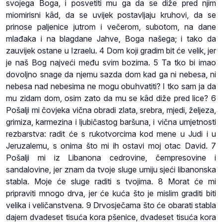
svojega Boga, i posvetiti mu ga da se diže pred njim
miomirisni kâd, da se uvijek postavljaju kruhovi, da se
prinose paljenice jutrom i večerom, subotom, na dane
mlađaka i na blagdane Jahve, Boga našega; i tako da
zauvijek ostane u Izraelu. 4 Dom koji gradim bit će velik, jer
je naš Bog najveći među svim bozima. 5 Ta tko bi imao
dovoljno snage da njemu sazda dom kad ga ni nebesa, ni
nebesa nad nebesima ne mogu obuhvatiti? I tko sam ja da
mu zidam dom, osim zato da mu se kâd diže pred lice? 6
Pošalji mi čovjeka vična obradi zlata, srebra, mjedi, željeza,
grimiza, karmezina i ljubičastog baršuna, i vična umjetnosti
rezbarstva: radit će s rukotvorcima kod mene u Judi i u
Jeruzalemu, s onima što mi ih ostavi moj otac David. 7
Pošalji mi iz Libanona cedrovine, čempresovine i
sandalovine, jer znam da tvoje sluge umiju sjeći libanonska
stabla. Moje će sluge raditi s tvojima. 8 Morat će mi
pripraviti mnogo drva, jer će kuća što je mislim graditi biti
velika i veličanstvena. 9 Drvosječama što će obarati stabla
dajem dvadeset tisuća kora pšenice, dvadeset tisuća kora