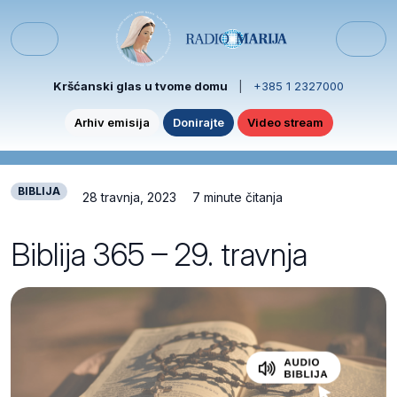
Skip to content
Skip to footer
Menu
Kršćanski glas u tvome domu
|
+385 1 2327000
Arhiv emisija
Donirajte
Video stream
BIBLIJA
28 travnja, 2023
7 minute čitanja
Biblija 365 – 29. travnja