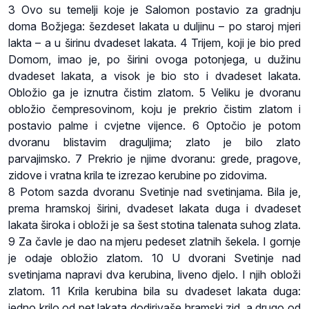
3 Ovo su temelji koje je Salomon postavio za gradnju
doma Božjega: šezdeset lakata u duljinu – po staroj mjeri
lakta – a u širinu dvadeset lakata. 4 Trijem, koji je bio pred
Domom, imao je, po širini ovoga potonjega, u dužinu
dvadeset lakata, a visok je bio sto i dvadeset lakata.
Obložio ga je iznutra čistim zlatom. 5 Veliku je dvoranu
obložio čempresovinom, koju je prekrio čistim zlatom i
postavio palme i cvjetne vijence. 6 Optočio je potom
dvoranu blistavim draguljima; zlato je bilo zlato
parvajimsko. 7 Prekrio je njime dvoranu: grede, pragove,
zidove i vratna krila te izrezao kerubine po zidovima.
8 Potom sazda dvoranu Svetinje nad svetinjama. Bila je,
prema hramskoj širini, dvadeset lakata duga i dvadeset
lakata široka i obloži je sa šest stotina talenata suhog zlata.
9 Za čavle je dao na mjeru pedeset zlatnih šekela. I gornje
je odaje obložio zlatom. 10 U dvorani Svetinje nad
svetinjama napravi dva kerubina, liveno djelo. I njih obloži
zlatom. 11 Krila kerubina bila su dvadeset lakata duga:
jedno krilo od pet lakata dodirivaše hramski zid, a drugo od