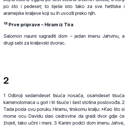
po sto i pedeset; to bješe isto tako za sve hetitske i
aramejske kraljeve koji su ih uvozili preko njih.
18
Prve priprave – Hiram iz Tira
Salomon naumi sagraditi dom – jedan imenu Jahvinu, a
drugi sebi za kraljevski dvorac.
2
1 Odbroji sedamdeset tisuća nosača, osamdeset tisuća
kamenolomaca u gori i tri tisuće i šest stotina poslovođa. 2
Tada posla ovu poruku Hiramu, tirskomu kralju: »Kao što si
mome ocu Davidu slao cedrovine da gradi dvor gdje će
živjeti, tako učini i meni. 3 Kanim podići dom imenu Jahve,