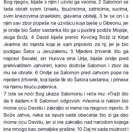
Bog njegov, bijaše s njim i uzvisi ga veoma. 2 Salomon se
tada obrati svem Izraelu, tisućnicima, satnicima, sucima,
svim knezovima izraelskim, glavama obitelji, 3 te se on i s
njim sav zbor popeše na uzvišicu koja bješe u Gibeonu, jer
je ondje bio Šator sastanka što ga u pustinji podiže Mojsije,
sluga Božji. 4 David bijaše prenio Kovčeg Božji iz Kirjat
Jearima do mjesta koje je sam pripravio za nj; jer je bio
podigao Šator u Jeruzalemu. 5 Mjedeni žrtvenik što ga
napravi Besalel, sin Hurova sina Urija, bijaše ondje pred
prebivalištem Jahvinim, kamo dođoše Salomon i zbor da
mu se obrate. 6 Ondje se Salomon pred Jahvom pope na
mjedeni žrtvenik, koji bješe tik do Šatora sastanka, i prinese
na njemu tisuću paljenica.
7 Iste se noći Bog ukaza Salomonu i reče mu: »Traži što
da ti dadem.« 8 Salomon odgovori: »Veoma si naklon bio
mome ocu Davidu i zakraljio si mene na njegovo mjesto. 9
Bože Jahve, neka se ispuni sada obećanje što si ga dao
mome ocu Davidu, jer si me zakraljio nad narodom kojega
ima mnogo kao zemaljske prašine. 10 Daj mi sada mudrost i