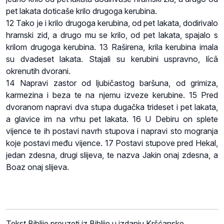
pet lakata doticaše krilo drugoga kerubina.
12 Tako je i krilo drugoga kerubina, od pet lakata, dodirivalo
hramski zid, a drugo mu se krilo, od pet lakata, spajalo s
krilom drugoga kerubina. 13 Raširena, krila kerubina imala
su dvadeset lakata. Stajali su kerubini uspravno, lícâ
okrenutih dvorani.
14 Napravi zastor od ljubičastog baršuna, od grimiza,
karmezina i beza te na njemu izveze kerubine. 15 Pred
dvoranom napravi dva stupa dugačka trideset i pet lakata,
a glavice im na vrhu pet lakata. 16 U Debiru on splete
vijence te ih postavi navrh stupova i napravi sto mogranja
koje postavi među vijence. 17 Postavi stupove pred Hekal,
jedan zdesna, drugi slijeva, te nazva Jakin onaj zdesna, a
Boaz onaj slijeva.
Tekst Biblije preuzeti iz Biblije u izdanju Kršćanske