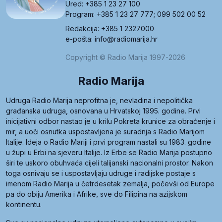
Ured: +385 1 23 27 100
Program: +385 1 23 27 777; 099 502 00 52
Redakcija: +385 1 2327000
e-pošta: info@radiomarija.hr
Copyright © Radio Marija 1997-2026
Radio Marija
Udruga Radio Marija neprofitna je, nevladina i nepolitička
građanska udruga, osnovana u Hrvatskoj 1995. godine. Prvi
inicijativni odbor nastao je u krilu Pokreta krunice za obraćenje i
mir, a uoči osnutka uspostavljena je suradnja s Radio Marijom
Italije. Ideja o Radio Mariji i prvi program nastali su 1983. godine
u župi u Erbi na sjeveru Italije. Iz Erbe se Radio Marija postupno
širi te uskoro obuhvaća cijeli talijanski nacionalni prostor. Nakon
toga osnivaju se i uspostavljaju udruge i radijske postaje s
imenom Radio Marija u četrdesetak zemalja, počevši od Europe
pa do obiju Amerika i Afrike, sve do Filipina na azijskom
kontinentu.