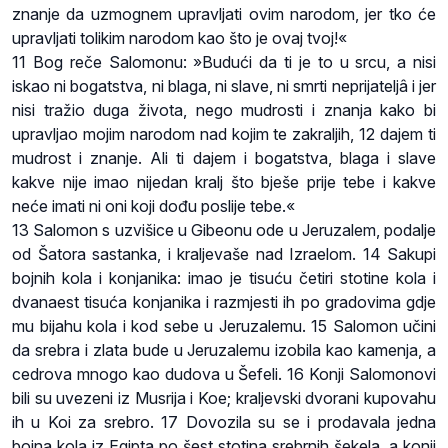
znanje da uzmognem upravljati ovim narodom, jer tko će
upravljati tolikim narodom kao što je ovaj tvoj!«
11 Bog reče Salomonu: »Budući da ti je to u srcu, a nisi
iskao ni bogatstva, ni blaga, ni slave, ni smrti neprijateljâ i jer
nisi tražio duga života, nego mudrosti i znanja kako bi
upravljao mojim narodom nad kojim te zakraljih, 12 dajem ti
mudrost i znanje. Ali ti dajem i bogatstva, blaga i slave
kakve nije imao nijedan kralj što bješe prije tebe i kakve
neće imati ni oni koji dođu poslije tebe.«
13 Salomon s uzvišice u Gibeonu ode u Jeruzalem, podalje
od Šatora sastanka, i kraljevaše nad Izraelom. 14 Sakupi
bojnih kola i konjanika: imao je tisuću četiri stotine kola i
dvanaest tisuća konjanika i razmjesti ih po gradovima gdje
mu bijahu kola i kod sebe u Jeruzalemu. 15 Salomon učini
da srebra i zlata bude u Jeruzalemu izobila kao kamenja, a
cedrova mnogo kao dudova u Šefeli. 16 Konji Salomonovi
bili su uvezeni iz Musrija i Koe; kraljevski dvorani kupovahu
ih u Koi za srebro. 17 Dovozila su se i prodavala jedna
bojna kola iz Egipta po šest stotina srebrnih šekela, a konji