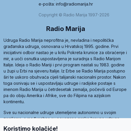
e-pošta: info@radiomarija.hr
Copyright © Radio Marija 1997-2026
Radio Marija
Udruga Radio Marija neprofitna je, nevladina i nepolitička
građanska udruga, osnovana u Hrvatskoj 1995. godine. Prvi
inicijativni odbor nastao je u krilu Pokreta krunice za obraćenje i
mir, a uoči osnutka uspostavljena je suradnja s Radio Marijom
Italije. Ideja o Radio Mariji i prvi program nastali su 1983. godine
u župi u Erbi na sjeveru Italije. Iz Erbe se Radio Marija postupno
širi te uskoro obuhvaća cijeli talijanski nacionalni prostor. Nakon
toga osnivaju se i uspostavljaju udruge i radijske postaje s
imenom Radio Marija u četrdesetak zemalja, počevši od Europe
pa do obiju Amerika i Afrike, sve do Filipina na azijskom
kontinentu.
Sve su nacionalne udruge utemeljene autonomno u svojim
zemljama, a međusobna su povezane preko krovne udruge
pod nazivom Svjetska obitelj Radio Marije (World Family of
Koristimo kolačiće!
Radio Maria). Svjetsku obitelj utemeljilo je sedam članica, među