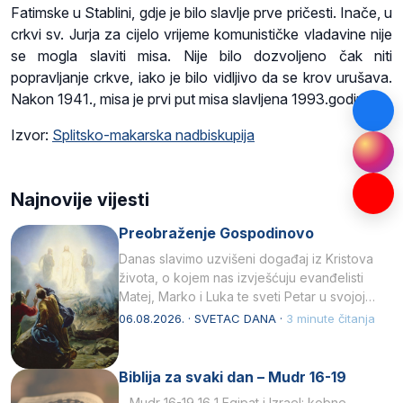
Fatimske u Stablini, gdje je bilo slavlje prve pričesti. Inače, u
crkvi sv. Jurja za cijelo vrijeme komunističke vladavine nije
se mogla slaviti misa. Nije bilo dozvoljeno čak niti
popravljanje crkve, iako je bilo vidljivo da se krov urušava.
Nakon 1941., misa je prvi put misa slavljena 1993.godine.
Izvor:
Splitsko-makarska nadbiskupija
Najnovije vijesti
Preobraženje Gospodinovo
Danas slavimo uzvišeni događaj iz Kristova
života, o kojem nas izvješćuju evanđelisti
Matej, Marko i Luka te sveti Petar u svojoj
drugoj…
06.08.2026. · SVETAC DANA ·
3 minute čitanja
Biblija za svaki dan – Mudr 16-19
Mudr 16-19 16 1 Egipat i Izrael: kobne