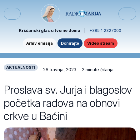
Skip to content
Skip to footer
Menu
Kršćanski glas u tvome domu
|
+385 1 2327000
Arhiv emisija
Donirajte
Video stream
AKTUALNOSTI
26 travnja, 2023
2 minute čitanja
Proslava sv. Jurja i blagoslov
početka radova na obnovi
crkve u Baćini