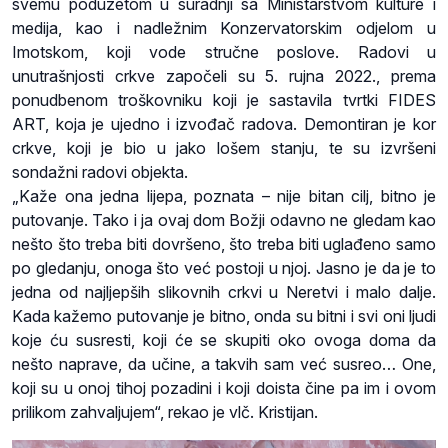
svemu poduzetom u suradnji sa Ministarstvom kulture i
medija, kao i nadležnim Konzervatorskim odjelom u
Imotskom, koji vode stručne poslove. Radovi u
unutrašnjosti crkve započeli su 5. rujna 2022., prema
ponudbenom troškovniku koji je sastavila tvrtki FIDES
ART, koja je ujedno i izvođač radova. Demontiran je kor
crkve, koji je bio u jako lošem stanju, te su izvršeni
sondažni radovi objekta.
„Kaže ona jedna lijepa, poznata – nije bitan cilj, bitno je
putovanje. Tako i ja ovaj dom Božji odavno ne gledam kao
nešto što treba biti dovršeno, što treba biti uglađeno samo
po gledanju, onoga što već postoji u njoj. Jasno je da je to
jedna od najljepših slikovnih crkvi u Neretvi i malo dalje.
Kada kažemo putovanje je bitno, onda su bitni i svi oni ljudi
koje ću susresti, koji će se skupiti oko ovoga doma da
nešto naprave, da učine, a takvih sam već susreo… One,
koji su u onoj tihoj pozadini i koji doista čine pa im i ovom
prilikom zahvaljujem“, rekao je vlč. Kristijan.