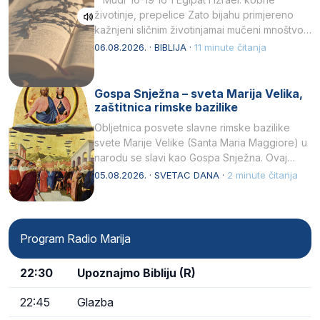
životinje, prepelice Zato bijahu primjereno
kažnjeni sličnim životinjamai mučeni mnoštvom
kukaca.2 A narod…
06.08.2026. · BIBLIJA ·
11 minute čitanja
Gospa Snježna – sveta Marija Velika,
zaštitnica rimske bazilike
Obljetnica posvete slavne rimske bazilike
svete Marije Velike (Santa Maria Maggiore) u
narodu se slavi kao Gospa Snježna. Ovaj
naziv, Sancta Maria…
05.08.2026. · SVETAC DANA ·
2 minute čitanja
Program Radio Marija
22:30
Upoznajmo Bibliju (R)
22:45
Glazba