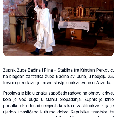
Župnik Župe Baćina i Plina – Stablina fra Kristijan Perković,
na blagdan zaštitnika župe Baćina sv. Jurja, u nedjelju 23.
travnja predslavio je misno slavlja u crkvi sveca u Zavodu.
Proslava je bila u znaku započetih radova na obnovi crkve,
koja je već dugo u stanju propadanja. Župnik je iznio
podatke oko dosad učinjenih koraka u zaštiti crkve, koja je
ujedno i zaštićeno kulturno dobro Republike Hrvatske, te