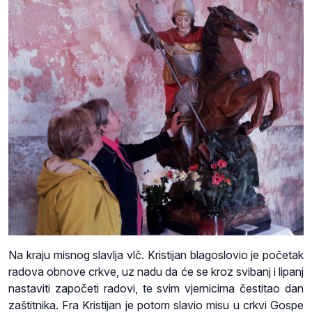
Na kraju misnog slavlja vlč. Kristijan blagoslovio je početak
radova obnove crkve, uz nadu da će se kroz svibanj i lipanj
nastaviti započeti radovi, te svim vjernicima čestitao dan
zaštitnika. Fra Kristijan je potom slavio misu u crkvi Gospe