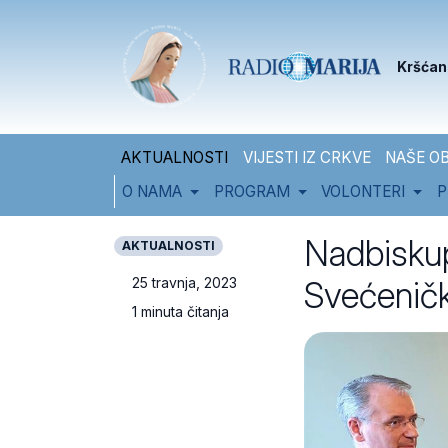
Skip to content
Skip to footer
Kršćan
AKTUALNOSTI
VIJESTI IZ CRKVE
NAŠE OB
O NAMA
PROGRAM
VOLONTERI
P
Nadbiskup
AKTUALNOSTI
Svećenič
25 travnja, 2023
1 minuta čitanja