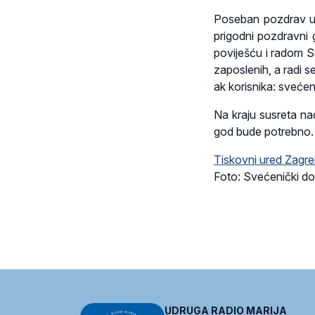
Poseban pozdrav up
prigodni pozdravni 
poviješću i radom 
zaposlenih, a radi 
ak korisnika: sveće
Na kraju susreta na
god bude potrebno.
Tiskovni ured Zagre
Foto: Svećenički do
UDRUGA RADIO MARIJA