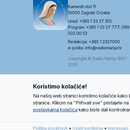
Kameniti stol 11
10000 Zagreb Croatia
Ured: +385 1 23 27 100
Program: +385 1 23 27 777; 099
502 00 52
Redakcija: +385 1 2327000
e-pošta: info@radiomarija.hr
Copyright © Radio Marija 1997-
2026
Koristimo kolačiće!
O nama
Radio
Program
Volonteri
Prijatelji
Kontakt
Pravi
Na našoj web stranici koristimo kolačiće kako 
Ova stranica je zaštićena Google reCAPTCH
stranice. Klikom na "Prihvati sve" pristajete n
postavkama kolačića
kako biste dali kontroliran
Design and development
SIK
&
C-Tel
•
•
Politika privatnosti
Uvjeti korištenja
Impressum