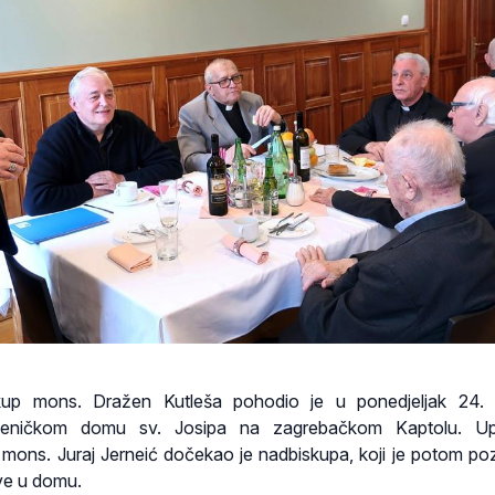
kup mons. Dražen Kutleša pohodio je u ponedjeljak 24. t
eničkom domu sv. Josipa na zagrebačkom Kaptolu. Upra
ons. Juraj Jerneić dočekao je nadbiskupa, koji je potom po
ve u domu.