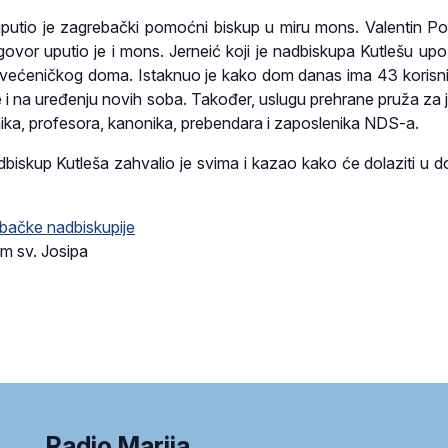
utio je zagrebački pomoćni biskup u miru mons. Valentin Po
govor uputio je i mons. Jerneić koji je nadbiskupa Kutlešu up
Svećeničkog doma. Istaknuo je kako dom danas ima 43 korisni
se i na uređenju novih soba. Također, uslugu prehrane pruža za 
nika, profesora, kanonika, prebendara i zaposlenika NDS-a.
dbiskup Kutleša zahvalio je svima i kazao kako će dolaziti u 
bačke nadbiskupije
m sv. Josipa
Radio Marija