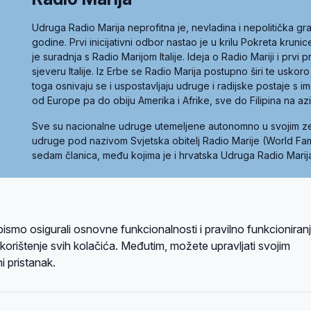
Udruga Radio Marija neprofitna je, nevladina i nepolitička 
godine. Prvi inicijativni odbor nastao je u krilu Pokreta kruni
je suradnja s Radio Marijom Italije. Ideja o Radio Mariji i prvi
sjeveru Italije. Iz Erbe se Radio Marija postupno širi te uskoro
toga osnivaju se i uspostavljaju udruge i radijske postaje s
od Europe pa do obiju Amerika i Afrike, sve do Filipina na az
Sve su nacionalne udruge utemeljene autonomno u svojim 
udruge pod nazivom Svjetska obitelj Radio Marije (World Famil
sedam članica, među kojima je i hrvatska Udruga Radio Marij
la privatnosti
Kolačići
Uvjeti korištenja
bismo osigurali osnovne funkcionalnosti i pravilno funkcioniran
A sustavom
a korištenje svih kolačića. Međutim, možete upravljati svojim
i pristanak.