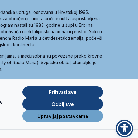
građanska udruga, osnovana u Hrvatskoj 1995.
ce za obraćenje i mir, a uoči osnutka uspostavljena
 program nastali su 1983. godine u župi u Erbi na
 obuhvaća cijeli talijanski nacionalni prostor. Nakon
 imenom Radio Marija u četrdesetak zemalja, počevši
ijskom kontinentu.
zemljama, a međusobna su povezane preko krovne
y of Radio Maria). Svjetsku obitelj utemeljilo je
a.
Prihvati sve
je
App
Google
Odbij sve
Store
Play
Upravljaj postavkama