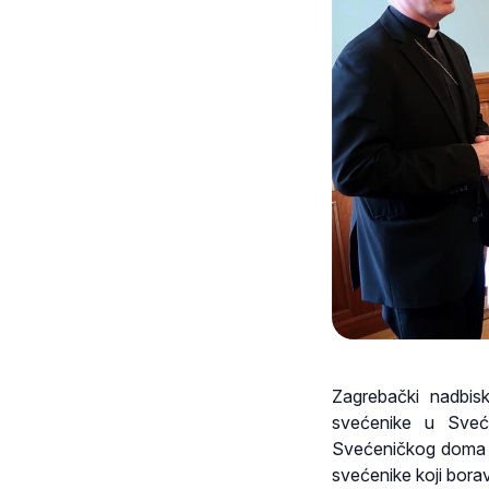
Zagrebački nadbis
svećenike u Sveć
Svećeničkog doma m
svećenike koji bora