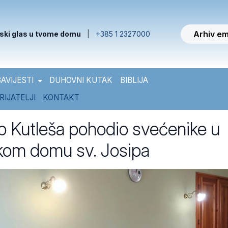
Arhiv em
ski glas u tvome domu
|
+385 1 2327000
AVIJESTI
DUHOVNI KUTAK
BIBLIJA
RIJATELJI
KONTAKT
 Kutleša pohodio svećenike u
kom domu sv. Josipa