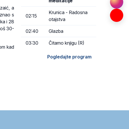
meditacije
zaić, a
Krunica - Radosna
oznao s
02:15
otajstva
ka i 28
još 30-
02:40
Glazba
03:30
Čitamo knjigu (R)
dom kad
Pogledajte program