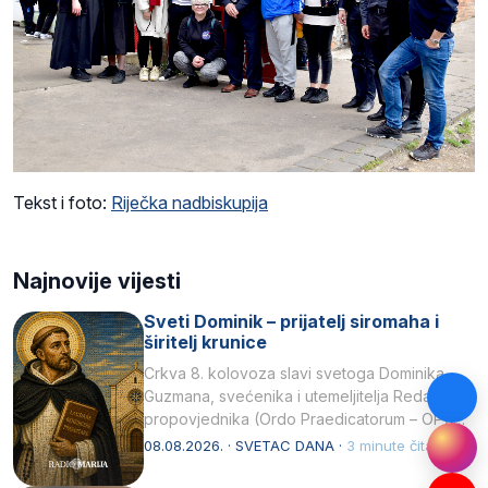
Tekst i foto:
Riječka nadbiskupija
Najnovije vijesti
Sveti Dominik – prijatelj siromaha i
širitelj krunice
Crkva 8. kolovoza slavi svetoga Dominika
Guzmana, svećenika i utemeljitelja Reda
propovjednika (Ordo Praedicatorum – OP).
Svojim životom, dubokom ljubavlju prema
08.08.2026. · SVETAC DANA ·
3 minute čitanja
Kristu…