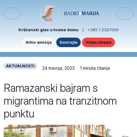
Skip to content
Skip to footer
Menu
Kršćanski glas u tvome domu
|
+385 1 2327000
Arhiv emisija
Donirajte
Video stream
AKTUALNOSTI
24 travnja, 2023
1 minuta čitanja
Ramazanski bajram s
migrantima na tranzitnom
punktu