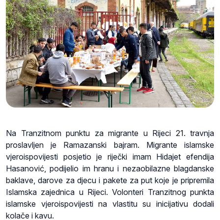
Na Tranzitnom punktu za migrante u Rijeci 21. travnja
proslavljen je Ramazanski bajram. Migrante islamske
vjeroispovijesti posjetio je riječki imam Hidajet efendija
Hasanović, podijelio im hranu i nezaobilazne blagdanske
baklave, darove za djecu i pakete za put koje je pripremila
Islamska zajednica u Rijeci. Volonteri Tranzitnog punkta
islamske vjeroispovijesti na vlastitu su inicijativu dodali
kolače i kavu.