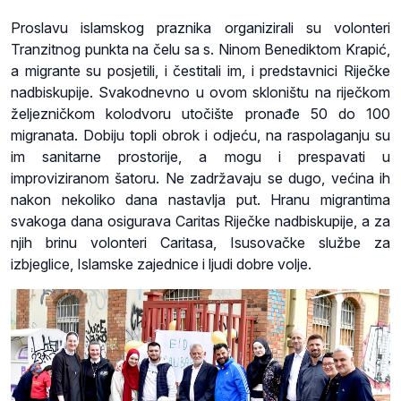
Proslavu islamskog praznika organizirali su volonteri
Tranzitnog punkta na čelu sa s. Ninom Benediktom Krapić,
a migrante su posjetili, i čestitali im, i predstavnici Riječke
nadbiskupije. Svakodnevno u ovom skloništu na riječkom
željezničkom kolodvoru utočište pronađe 50 do 100
migranata. Dobiju topli obrok i odjeću, na raspolaganju su
im sanitarne prostorije, a mogu i prespavati u
improviziranom šatoru. Ne zadržavaju se dugo, većina ih
nakon nekoliko dana nastavlja put. Hranu migrantima
svakoga dana osigurava Caritas Riječke nadbiskupije, a za
njih brinu volonteri Caritasa, Isusovačke službe za
izbjeglice, Islamske zajednice i ljudi dobre volje.