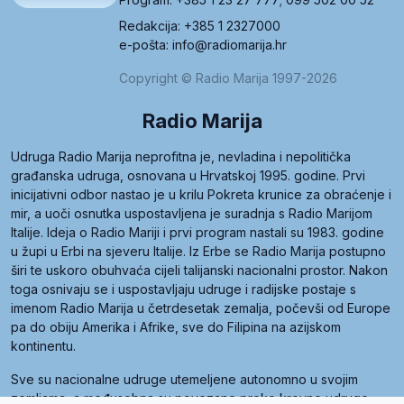
Redakcija: +385 1 2327000
e-pošta: info@radiomarija.hr
Copyright © Radio Marija 1997-2026
Radio Marija
Udruga Radio Marija neprofitna je, nevladina i nepolitička
građanska udruga, osnovana u Hrvatskoj 1995. godine. Prvi
inicijativni odbor nastao je u krilu Pokreta krunice za obraćenje i
mir, a uoči osnutka uspostavljena je suradnja s Radio Marijom
Italije. Ideja o Radio Mariji i prvi program nastali su 1983. godine
u župi u Erbi na sjeveru Italije. Iz Erbe se Radio Marija postupno
širi te uskoro obuhvaća cijeli talijanski nacionalni prostor. Nakon
toga osnivaju se i uspostavljaju udruge i radijske postaje s
imenom Radio Marija u četrdesetak zemalja, počevši od Europe
pa do obiju Amerika i Afrike, sve do Filipina na azijskom
kontinentu.
Sve su nacionalne udruge utemeljene autonomno u svojim
zemljama, a međusobna su povezane preko krovne udruge