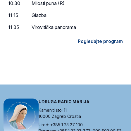
10:30
Milosti puna (R)
11:15
Glazba
11:35
Virovitička panorama
Pogledajte program
UDRUGA RADIO MARIJA
Kameniti stol 11
10000 Zagreb Croatia
Ured: +385 1 23 27 100
Program: +385 1 23 27 777; 099 502 00 52