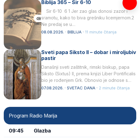
Biblija 365 – Sir 6-10
Sir 6-10 6 1 Jer zao glas donosi zazor i
sramotu, kako to biva grešniku licemjernom.2
Ne predaj se u…
08.08.2026. · BIBLIJA ·
11 minute čitanja
Sveti papa Siksto II – dobar i miroljubiv
pastir
Današnji sveti zaštitnik, rimski biskup, papa
Siksto (Sixtus) II, prema knjizi Liber Pontificalis
bio je rođenjem Grk. Obnovio je odnose s
afričkim…
07.08.2026. · SVETAC DANA ·
2 minute čitanja
Program Radio Marija
09:45
Glazba