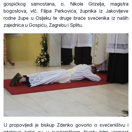
gospićkog samostana, o. Nikole Grizelja, magistra
bogoslova, vlč. Filipa Perkovića, župnika iz Jakovljeve
rodne župe u Osijeku te druge braće svećenika iz naših
zajednica u Gospiću, Zagrebu i Splitu.
U propovijedi je biskup Zdenko govorio o svećeništvu i
istaknuo kako su u svećeničkom životu bitni vjernost