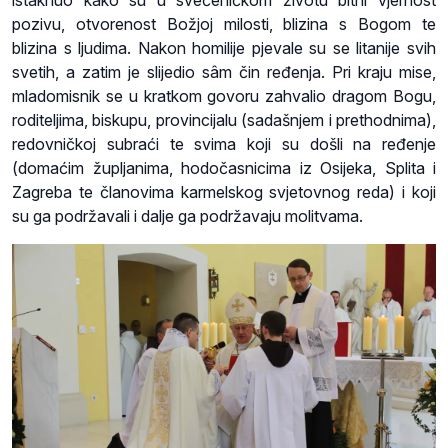
pozivu, otvorenost Božjoj milosti, blizina s Bogom te
blizina s ljudima. Nakon homilije pjevale su se litanije svih
svetih, a zatim je slijedio sâm čin ređenja. Pri kraju mise,
mladomisnik se u kratkom govoru zahvalio dragom Bogu,
roditeljima, biskupu, provincijalu (sadašnjem i prethodnima),
redovničkoj subraći te svima koji su došli na ređenje
(domaćim župljanima, hodočasnicima iz Osijeka, Splita i
Zagreba te članovima karmelskog svjetovnog reda) i koji
su ga podržavali i dalje ga podržavaju molitvama.