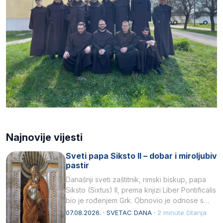
Najnovije vijesti
Sveti papa Siksto II – dobar i miroljubiv
pastir
Današnji sveti zaštitnik, rimski biskup, papa
Siksto (Sixtus) II, prema knjizi Liber Pontificalis
bio je rođenjem Grk. Obnovio je odnose s
afričkim…
07.08.2026. · SVETAC DANA ·
2 minute čitanja