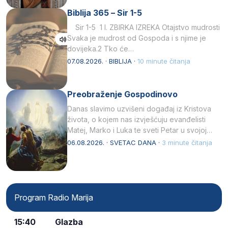
Biblija 365 – Sir 1-5
Sir 1-5 1 I. ZBIRKA IZREKA Otajstvo mudrosti
Svaka je mudrost od Gospoda i s njime je
dovijeka.2 Tko će…
07.08.2026. · BIBLIJA ·
10 minute čitanja
Preobraženje Gospodinovo
Danas slavimo uzvišeni događaj iz Kristova
života, o kojem nas izvješćuju evanđelisti
Matej, Marko i Luka te sveti Petar u svojoj
drugoj…
06.08.2026. · SVETAC DANA ·
3 minute čitanja
Program Radio Marija
15:40
Glazba