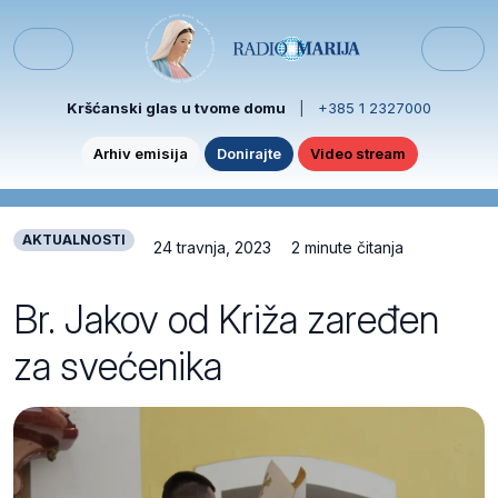
Skip to content
Skip to footer
Menu
Kršćanski glas u tvome domu
|
+385 1 2327000
Arhiv emisija
Donirajte
Video stream
AKTUALNOSTI
24 travnja, 2023
2 minute čitanja
Br. Jakov od Križa zaređen
za svećenika