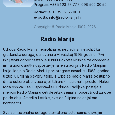
Program: +385 1 23 27 777; 099 502 00 52
Redakcija: +385 1 2327000
e-pošta: info@radiomarija.hr
Copyright © Radio Marija 1997-2026
Radio Marija
Udruga Radio Marija neprofitna je, nevladina i nepolitička
građanska udruga, osnovana u Hrvatskoj 1995. godine. Prvi
inicijativni odbor nastao je u krilu Pokreta krunice za obraćenje i
mir, a uoči osnutka uspostavljena je suradnja s Radio Marijom
Italije. Ideja o Radio Mariji i prvi program nastali su 1983. godine
u župi u Erbi na sjeveru Italije. Iz Erbe se Radio Marija postupno
širi te uskoro obuhvaća cijeli talijanski nacionalni prostor. Nakon
toga osnivaju se i uspostavljaju udruge i radijske postaje s
imenom Radio Marija u četrdesetak zemalja, počevši od Europe
pa do obiju Amerika i Afrike, sve do Filipina na azijskom
kontinentu.
Sve su nacionalne udruge utemeljene autonomno u svojim