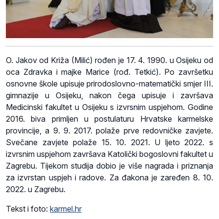
O. Jakov od Križa (Milić) rođen je 17. 4. 1990. u Osijeku od
oca Zdravka i majke Marice (rođ. Tetkić). Po završetku
osnovne škole upisuje prirodoslovno-matematički smjer III.
gimnazije u Osijeku, nakon čega upisuje i završava
Medicinski fakultet u Osijeku s izvrsnim uspjehom. Godine
2016. biva primljen u postulaturu Hrvatske karmelske
provincije, a 9. 9. 2017. polaže prve redovničke zavjete.
Svečane zavjete polaže 15. 10. 2021. U ljeto 2022. s
izvrsnim uspjehom završava Katolički bogoslovni fakultet u
Zagrebu. Tijekom studija dobio je više nagrada i priznanja
za izvrstan uspjeh i radove. Za đakona je zaređen 8. 10.
2022. u Zagrebu.
Tekst i foto:
karmel.hr