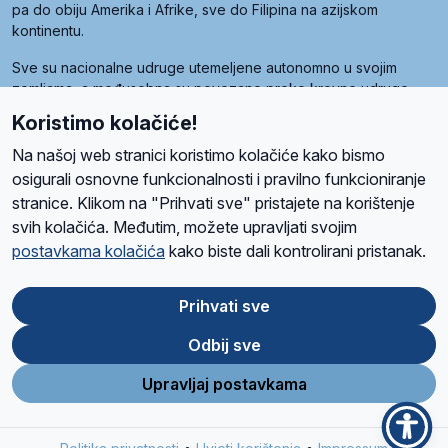
pa do obiju Amerika i Afrike, sve do Filipina na azijskom
kontinentu.
Sve su nacionalne udruge utemeljene autonomno u svojim
zemljama, a međusobna su povezane preko krovne udruge
pod nazivom Svjetska obitelj Radio Marije (World Family of
Koristimo kolačiće!
Radio Maria). Svjetsku obitelj utemeljilo je sedam članica, među
kojima je i hrvatska Udruga Radio Marija.
Na našoj web stranici koristimo kolačiće kako bismo
osigurali osnovne funkcionalnosti i pravilno funkcioniranje
stranice. Klikom na "Prihvati sve" pristajete na korištenje
svih kolačića. Međutim, možete upravljati svojim
O nama
Radio
Program
Volonteri
Prijatelji
Kontakt
Pravila privatnosti
postavkama kolačića
kako biste dali kontrolirani pristanak.
Kolačići
Uvjeti korištenja
Ova stranica je zaštićena Google reCAPTCHA sustavom
Prihvati sve
Odbij sve
App
Google
Store
Play
Upravljaj postavkama
Design and development
SIK
&
C-Tel