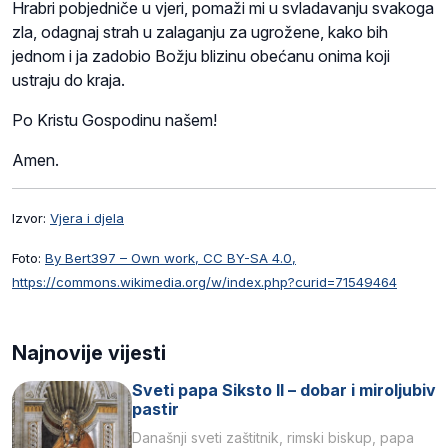
Hrabri pobjedniče u vjeri, pomaži mi u svladavanju svakoga
zla, odagnaj strah u zalaganju za ugrožene, kako bih
jednom i ja zadobio Božju blizinu obećanu onima koji
ustraju do kraja.
Po Kristu Gospodinu našem!
Amen.
Izvor:
Vjera i djela
Foto:
By Bert397 – Own work, CC BY-SA 4.0,
https://commons.wikimedia.org/w/index.php?curid=71549464
Najnovije vijesti
Sveti papa Siksto II – dobar i miroljubiv
pastir
Današnji sveti zaštitnik, rimski biskup, papa