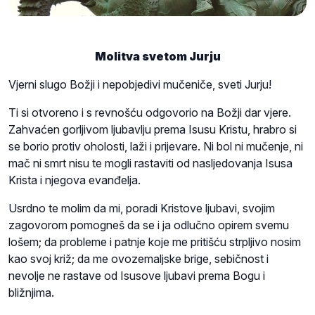
Molitva svetom Jurju
Vjerni slugo Božji i nepobjedivi mučeniče, sveti Jurju!
Ti si otvoreno i s revnošću odgovorio na Božji dar vjere.
Zahvaćen gorljivom ljubavlju prema Isusu Kristu, hrabro si
se borio protiv oholosti, laži i prijevare. Ni bol ni mučenje, ni
mač ni smrt nisu te mogli rastaviti od nasljedovanja Isusa
Krista i njegova evanđelja.
Usrdno te molim da mi, poradi Kristove ljubavi, svojim
zagovorom pomogneš da se i ja odlučno opirem svemu
lošem; da probleme i patnje koje me pritišću strpljivo nosim
kao svoj križ; da me ovozemaljske brige, sebičnost i
nevolje ne rastave od Isusove ljubavi prema Bogu i
bližnjima.