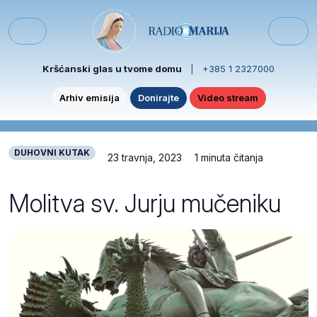
Skip to content
Skip to footer
Menu
Kršćanski glas u tvome domu
|
+385 1 2327000
Arhiv emisija
Donirajte
Video stream
DUHOVNI KUTAK
23 travnja, 2023
1 minuta čitanja
Molitva sv. Jurju mučeniku