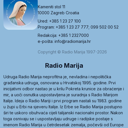
Kameniti stol 11
10000 Zagreb Croatia
Ured: +385 1 23 27 100
Program: +385 1 23 27 777; 099 502 00 52
Redakcija: +385 1 2327000
e-pošta: info@radiomarija.hr
Copyright © Radio Marija 1997-2026
Radio Marija
Udruga Radio Marija neprofitna je, nevladina i nepolitička
građanska udruga, osnovana u Hrvatskoj 1995. godine. Prvi
inicijativni odbor nastao je u krilu Pokreta krunice za obraćenje i
mir, a uoči osnutka uspostavljena je suradnja s Radio Marijom
Italije. Ideja o Radio Mariji i prvi program nastali su 1983. godine
u župi u Erbi na sjeveru Italije. Iz Erbe se Radio Marija postupno
širi te uskoro obuhvaća cijeli talijanski nacionalni prostor. Nakon
toga osnivaju se i uspostavljaju udruge i radijske postaje s
imenom Radio Marija u četrdesetak zemalja, počevši od Europe