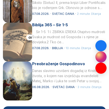
Siksto (Sixtus) II, prema knjizi Liber Pontificalis
bio je rođenjem Grk. Obnovio je odnose s
afričkim…
07.08.2026. · SVETAC DANA ·
2 minute čitanja
Biblija 365 – Sir 1-5
Sir 1-5 1 I. ZBIRKA IZREKA Otajstvo mudrosti
Svaka je mudrost od Gospoda i s njime je
dovijeka.2 Tko će…
07.08.2026. · BIBLIJA ·
10 minute čitanja
Preobraženje Gospodinovo
Danas slavimo uzvišeni događaj iz Kristova
života, o kojem nas izvješćuju evanđelisti
Matej, Marko i Luka te sveti Petar u svojoj
drugoj…
06.08.2026. · SVETAC DANA ·
3 minute čitanja