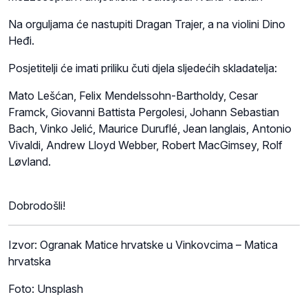
Na orguljama će nastupiti Dragan Trajer, a na violini Dino
Heđi.
Posjetitelji će imati priliku čuti djela sljedećih skladatelja:
Mato Lešćan, Felix Mendelssohn-Bartholdy, Cesar
Framck, Giovanni Battista Pergolesi, Johann Sebastian
Bach, Vinko Jelić, Maurice Duruflé, Jean langlais, Antonio
Vivaldi, Andrew Lloyd Webber, Robert MacGimsey, Rolf
L
ø
vland.
Dobrodošli!
Izvor: Ogranak Matice hrvatske u Vinkovcima – Matica
hrvatska
Foto: Unsplash