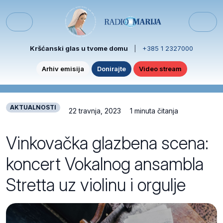
Skip to content
Skip to footer
Menu
Kršćanski glas u tvome domu
|
+385 1 2327000
Arhiv emisija
Donirajte
Video stream
AKTUALNOSTI
22 travnja, 2023
1 minuta čitanja
Vinkovačka glazbena scena:
koncert Vokalnog ansambla
Stretta uz violinu i orgulje