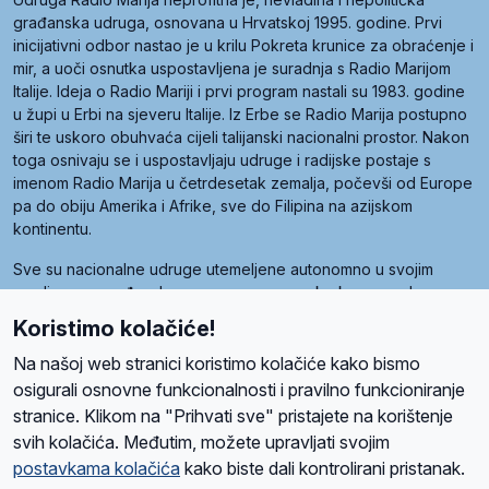
građanska udruga, osnovana u Hrvatskoj 1995. godine. Prvi
inicijativni odbor nastao je u krilu Pokreta krunice za obraćenje i
mir, a uoči osnutka uspostavljena je suradnja s Radio Marijom
Italije. Ideja o Radio Mariji i prvi program nastali su 1983. godine
u župi u Erbi na sjeveru Italije. Iz Erbe se Radio Marija postupno
širi te uskoro obuhvaća cijeli talijanski nacionalni prostor. Nakon
toga osnivaju se i uspostavljaju udruge i radijske postaje s
imenom Radio Marija u četrdesetak zemalja, počevši od Europe
pa do obiju Amerika i Afrike, sve do Filipina na azijskom
kontinentu.
Sve su nacionalne udruge utemeljene autonomno u svojim
zemljama, a međusobna su povezane preko krovne udruge
pod nazivom Svjetska obitelj Radio Marije (World Family of
Koristimo kolačiće!
Radio Maria). Svjetsku obitelj utemeljilo je sedam članica, među
kojima je i hrvatska Udruga Radio Marija.
Na našoj web stranici koristimo kolačiće kako bismo
osigurali osnovne funkcionalnosti i pravilno funkcioniranje
stranice. Klikom na "Prihvati sve" pristajete na korištenje
svih kolačića. Međutim, možete upravljati svojim
O nama
Radio
Program
Volonteri
Prijatelji
Kontakt
Pravila privatnosti
postavkama kolačića
kako biste dali kontrolirani pristanak.
Kolačići
Uvjeti korištenja