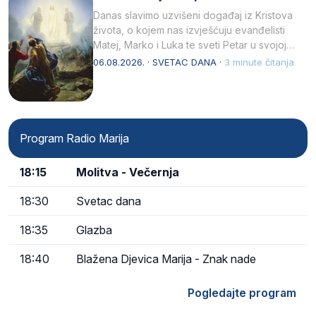
Danas slavimo uzvišeni događaj iz Kristova
života, o kojem nas izvješćuju evanđelisti
Matej, Marko i Luka te sveti Petar u svojoj
drugoj…
06.08.2026. · SVETAC DANA ·
3 minute čitanja
Program Radio Marija
18:15
Molitva - Večernja
18:30
Svetac dana
18:35
Glazba
18:40
Blažena Djevica Marija - Znak nade
Pogledajte program