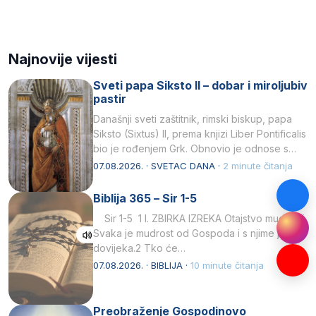
Najnovije vijesti
Sveti papa Siksto II – dobar i miroljubiv
pastir
Današnji sveti zaštitnik, rimski biskup, papa
Siksto (Sixtus) II, prema knjizi Liber Pontificalis
bio je rođenjem Grk. Obnovio je odnose s
afričkim…
07.08.2026. · SVETAC DANA ·
2 minute čitanja
Biblija 365 – Sir 1-5
Sir 1-5 1 I. ZBIRKA IZREKA Otajstvo mudrosti
Svaka je mudrost od Gospoda i s njime je
dovijeka.2 Tko će…
07.08.2026. · BIBLIJA ·
10 minute čitanja
Preobraženje Gospodinovo