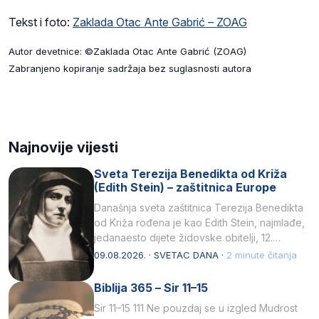
Tekst i foto:
Zaklada Otac Ante Gabrić – ZOAG
Autor devetnice: ©Zaklada Otac Ante Gabrić (ZOAG)
Zabranjeno kopiranje sadržaja bez suglasnosti autora
Najnovije vijesti
Sveta Terezija Benedikta od Križa
(Edith Stein) – zaštitnica Europe
Današnja sveta zaštitnica Terezija Benedikta
od Križa rođena je kao Edith Stein, najmlađe,
jedanaesto dijete židovske obitelji, 12.
listopada 1891, u Wrocławu…
09.08.2026. · SVETAC DANA ·
2 minute čitanja
Biblija 365 – Sir 11–15
Sir 11–15 111 Ne pouzdaj se u izgled Mudrost