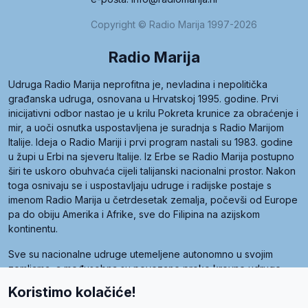
Copyright © Radio Marija 1997-2026
Radio Marija
Udruga Radio Marija neprofitna je, nevladina i nepolitička
građanska udruga, osnovana u Hrvatskoj 1995. godine. Prvi
inicijativni odbor nastao je u krilu Pokreta krunice za obraćenje i
mir, a uoči osnutka uspostavljena je suradnja s Radio Marijom
Italije. Ideja o Radio Mariji i prvi program nastali su 1983. godine
u župi u Erbi na sjeveru Italije. Iz Erbe se Radio Marija postupno
širi te uskoro obuhvaća cijeli talijanski nacionalni prostor. Nakon
toga osnivaju se i uspostavljaju udruge i radijske postaje s
imenom Radio Marija u četrdesetak zemalja, počevši od Europe
pa do obiju Amerika i Afrike, sve do Filipina na azijskom
kontinentu.
Sve su nacionalne udruge utemeljene autonomno u svojim
zemljama, a međusobna su povezane preko krovne udruge
pod nazivom Svjetska obitelj Radio Marije (World Family of
Koristimo kolačiće!
Radio Maria). Svjetsku obitelj utemeljilo je sedam članica, među