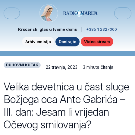
Skip to content
Skip to footer
Menu
Kršćanski glas u tvome domu
|
+385 1 2327000
Arhiv emisija
Donirajte
Video stream
DUHOVNI KUTAK
22 travnja, 2023
3 minute čitanja
Velika devetnica u čast sluge
Božjega oca Ante Gabrića –
III. dan: Jesam li vrijedan
Očevog smilovanja?