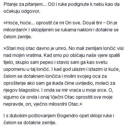
Pitanje za pitanjem… Oči i ruke podignute k nebu kao da
očekuju odgovor.
»Hoće, hoće… oprostit će mi On sve. Doyal tini – On je
milosrdan!« I sklopljenim se rukama nakloni i dotakne se
čelom zemlje.
»Stari moj otac davno je umro. No mali zemljani lončić visi
nad mojim vratima. Kad smo po običaju naše vjere spalili
tijelo, skupio sam pepeo i stavio sam ga kao svetu
uspomenu u taj lončić. I kad god ulazim i izlazim iz kuče,
čelom se dotaknem lončića i molim svojeg oca za
oproštenje ako sam ga ikada čime uvrijedio, moleći za
njegov blagoslov. I onda se mir vraća u moje srce. O,
sigurno će onda i onaj Vječni Otac oprostiti sve moje
nepravde, on, vječno milosrdni Otac.«
I s dubokim poštovanjem Ðogendro opet sklopi ruke i
čelom se dotakne zemlje.