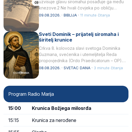
uzvisuje glavu siromahui posađuje ga među
knezove.2 Ne hvali čovjeka po obličju
njegovui…
09.08.2026. · BIBLIJA ·
11 minute čitanja
Sveti Dominik – prijatelj siromaha i
širitelj krunice
Crkva 8. kolovoza slavi svetoga Dominika
Guzmana, svećenika i utemeljitelja Reda
propovjednika (Ordo Praedicatorum – OP).
Svojim životom, dubokom ljubavlju prema
08.08.2026. · SVETAC DANA ·
3 minute čitanja
Kristu…
Program Radio Marija
15:00
Krunica Božjega milosrđa
15:15
Krunica za nerođene