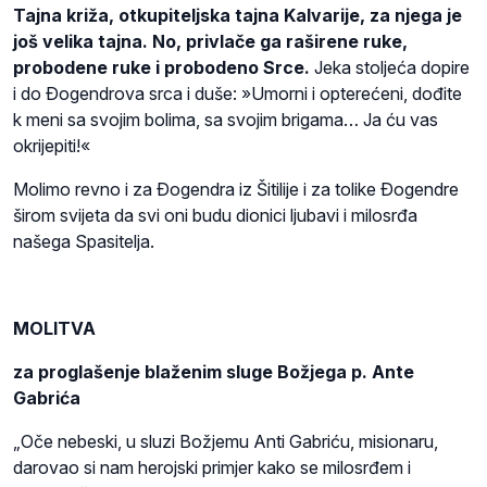
Tajna križa, otkupiteljska tajna Kalvarije, za njega je
još velika tajna. No, privlače ga raširene ruke,
probodene ruke i probodeno Srce.
Jeka stoljeća dopire
i do Ðogendrova srca i duše: »Umorni i opterećeni, dođite
k meni sa svojim bolima, sa svojim brigama… Ja ću vas
okrijepiti!«
Molimo revno i za Ðogendra iz Šitilije i za tolike Ðogendre
širom svijeta da svi oni budu dionici ljubavi i milosrđa
našega Spasitelja.
MOLITVA
za proglašenje blaženim sluge Božjega p. Ante
Gabrića
„Oče nebeski, u sluzi Božjemu Anti Gabriću, misionaru,
darovao si nam herojski primjer kako se milosrđem i