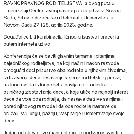
RAVNOPRAVNOG RODITELJSTVA, a ovog puta u
organizaciji Centra ravnopravnog roditeljstva iz Novog
Sada, Srbija, održaće se u Rektoratu Univerziteta u
Novom Sadu 27. i 28. aprila 2023. godine.
Događaj će biti kombinacija ličnog prisustva i praćenja
putem interneta uživo.
Konferencija će se baviti glavnim temama i pitanjima
zajedničkog roditeljstva, na koji način i nakon razvoda
omogućiti deci prisustvo oba roditelja u njihovim životima,
izdržavanje dece, rešavanje vršenja roditeljskog prava,
realnog nasilja i zloupotreba nasilja u porodici kao i
psihičkog zlostavljanja dece, a koje utiče na najbolji interes
dece da vole oba roditelja, da nastave da žive sa njima i
pored njihovog razvoda i da oba roditelja nastave da
pružaju svu brigu, pažnju, vaspitanje i usmeravanje svoje
dece.
Jedan od ciljeva ove manifestacije je podizanje svesti o