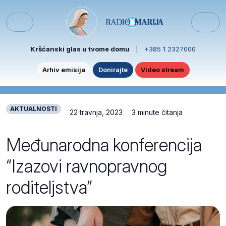
Skip to content
Skip to footer
Menu
Kršćanski glas u tvome domu
|
+385 1 2327000
Arhiv emisija
Donirajte
Video stream
AKTUALNOSTI
22 travnja, 2023
3 minute čitanja
Međunarodna konferencija
“Izazovi ravnopravnog
roditeljstva”