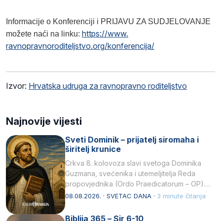
Informacije o Konferenciji i PRIJAVU ZA SUDJELOVANJE
https://www.
možete naći na linku:
ravnopravnoroditeljstvo.org/
konferencija/
Izvor:
Hrvatska udruga za ravnopravno roditeljstvo
Najnovije vijesti
Sveti Dominik – prijatelj siromaha i
širitelj krunice
Crkva 8. kolovoza slavi svetoga Dominika
Guzmana, svećenika i utemeljitelja Reda
propovjednika (Ordo Praedicatorum – OP).
Svojim životom, dubokom ljubavlju prema
08.08.2026. · SVETAC DANA ·
3 minute čitanja
Kristu…
Biblija 365 – Sir 6-10