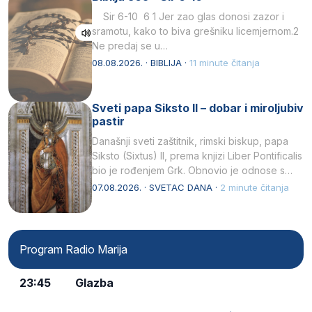
Sir 6-10 6 1 Jer zao glas donosi zazor i
sramotu, kako to biva grešniku licemjernom.2
Ne predaj se u…
08.08.2026. · BIBLIJA ·
11 minute čitanja
Sveti papa Siksto II – dobar i miroljubiv
pastir
Današnji sveti zaštitnik, rimski biskup, papa
Siksto (Sixtus) II, prema knjizi Liber Pontificalis
bio je rođenjem Grk. Obnovio je odnose s
afričkim…
07.08.2026. · SVETAC DANA ·
2 minute čitanja
Program Radio Marija
23:45
Glazba