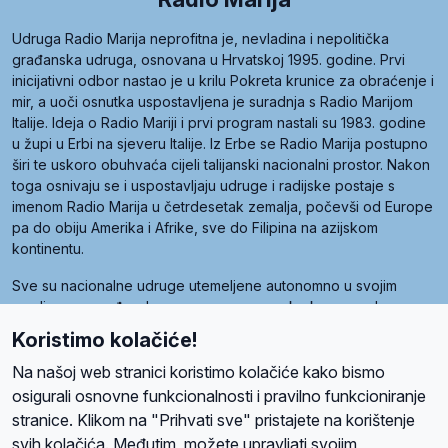
Udruga Radio Marija neprofitna je, nevladina i nepolitička
građanska udruga, osnovana u Hrvatskoj 1995. godine. Prvi
inicijativni odbor nastao je u krilu Pokreta krunice za obraćenje i
mir, a uoči osnutka uspostavljena je suradnja s Radio Marijom
Italije. Ideja o Radio Mariji i prvi program nastali su 1983. godine
u župi u Erbi na sjeveru Italije. Iz Erbe se Radio Marija postupno
širi te uskoro obuhvaća cijeli talijanski nacionalni prostor. Nakon
toga osnivaju se i uspostavljaju udruge i radijske postaje s
imenom Radio Marija u četrdesetak zemalja, počevši od Europe
pa do obiju Amerika i Afrike, sve do Filipina na azijskom
kontinentu.
Sve su nacionalne udruge utemeljene autonomno u svojim
zemljama, a međusobna su povezane preko krovne udruge
pod nazivom Svjetska obitelj Radio Marije (World Family of
Koristimo kolačiće!
Radio Maria). Svjetsku obitelj utemeljilo je sedam članica, među
kojima je i hrvatska Udruga Radio Marija.
Na našoj web stranici koristimo kolačiće kako bismo
osigurali osnovne funkcionalnosti i pravilno funkcioniranje
stranice. Klikom na "Prihvati sve" pristajete na korištenje
svih kolačića. Međutim, možete upravljati svojim