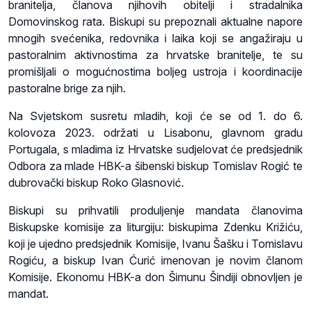
branitelja, članova njihovih obitelji i stradalnika
Domovinskog rata. Biskupi su prepoznali aktualne napore
mnogih svećenika, redovnika i laika koji se angažiraju u
pastoralnim aktivnostima za hrvatske branitelje, te su
promišljali o mogućnostima boljeg ustroja i koordinacije
pastoralne brige za njih.
Na Svjetskom susretu mladih, koji će se od 1. do 6.
kolovoza 2023. održati u Lisabonu, glavnom gradu
Portugala, s mladima iz Hrvatske sudjelovat će predsjednik
Odbora za mlade HBK-a šibenski biskup Tomislav Rogić te
dubrovački biskup Roko Glasnović.
Biskupi su prihvatili produljenje mandata članovima
Biskupske komisije za liturgiju: biskupima Zdenku Križiću,
koji je ujedno predsjednik Komisije, Ivanu Šašku i Tomislavu
Rogiću, a biskup Ivan Ćurić imenovan je novim članom
Komisije. Ekonomu HBK-a don Šimunu Šindiji obnovljen je
mandat.