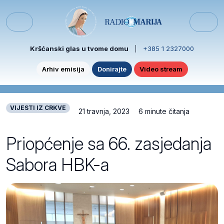
Skip to content
Skip to footer
Menu
Kršćanski glas u tvome domu
|
+385 1 2327000
Arhiv emisija
Donirajte
Video stream
VIJESTI IZ CRKVE
21 travnja, 2023
6 minute čitanja
Priopćenje sa 66. zasjedanja
Sabora HBK-a