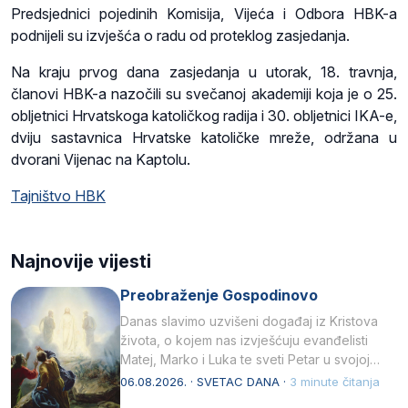
Predsjednici pojedinih Komisija, Vijeća i Odbora HBK-a
podnijeli su izvješća o radu od proteklog zasjedanja.
Na kraju prvog dana zasjedanja u utorak, 18. travnja,
članovi HBK-a nazočili su svečanoj akademiji koja je o 25.
obljetnici Hrvatskoga katoličkog radija i 30. obljetnici IKA-e,
dviju sastavnica Hrvatske katoličke mreže, održana u
dvorani Vijenac na Kaptolu.
Tajništvo HBK
Najnovije vijesti
Preobraženje Gospodinovo
Danas slavimo uzvišeni događaj iz Kristova
života, o kojem nas izvješćuju evanđelisti
Matej, Marko i Luka te sveti Petar u svojoj
drugoj…
06.08.2026. · SVETAC DANA ·
3 minute čitanja