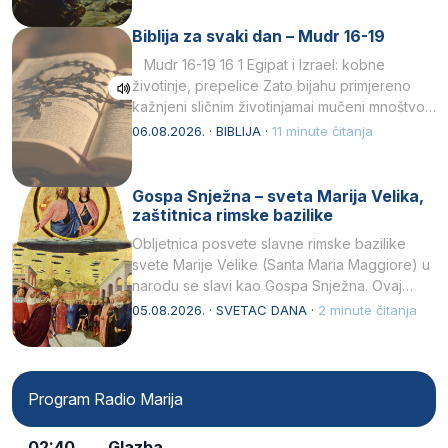
Biblija za svaki dan – Mudr 16-19
Mudr 16-19 16 1 Egipat i Izrael: kobne
životinje, prepelice Zato bijahu primjereno
kažnjeni sličnim životinjamai mučeni mnoštvom
kukaca.2 A narod…
06.08.2026. · BIBLIJA ·
11 minute čitanja
Gospa Snježna – sveta Marija Velika,
zaštitnica rimske bazilike
Obljetnica posvete slavne rimske bazilike
svete Marije Velike (Santa Maria Maggiore) u
narodu se slavi kao Gospa Snježna. Ovaj
naziv, Sancta Maria…
05.08.2026. · SVETAC DANA ·
2 minute čitanja
Program Radio Marija
02:40
Glazba