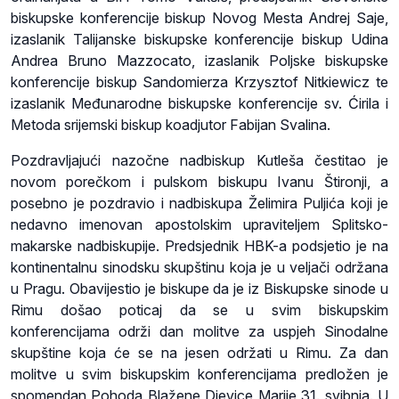
biskupske konferencije biskup Novog Mesta Andrej Saje,
izaslanik Talijanske biskupske konferencije biskup Udina
Andrea Bruno Mazzocato, izaslanik Poljske biskupske
konferencije biskup Sandomierza Krzysztof Nitkiewicz te
izaslanik Međunarodne biskupske konferencije sv. Ćirila i
Metoda srijemski biskup koadjutor Fabijan Svalina.
Pozdravljajući nazočne nadbiskup Kutleša čestitao je
novom porečkom i pulskom biskupu Ivanu Štironji, a
posebno je pozdravio i nadbiskupa Želimira Puljića koji je
nedavno imenovan apostolskim upraviteljem Splitsko-
makarske nadbiskupije. Predsjednik HBK-a podsjetio je na
kontinentalnu sinodsku skupštinu koja je u veljači održana
u Pragu. Obavijestio je biskupe da je iz Biskupske sinode u
Rimu došao poticaj da se u svim biskupskim
konferencijama održi dan molitve za uspjeh Sinodalne
skupštine koja će se na jesen održati u Rimu. Za dan
molitve u svim biskupskim konferencijama predložen je
spomendan Pohoda Blažene Djevice Marije 31. svibnja. U