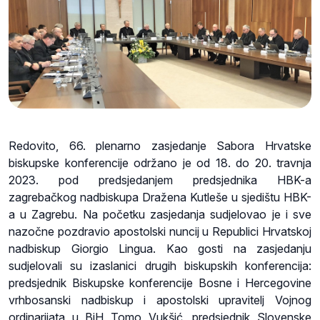
Redovito, 66. plenarno zasjedanje Sabora Hrvatske
biskupske konferencije održano je od 18. do 20. travnja
2023. pod predsjedanjem predsjednika HBK-a
zagrebačkog nadbiskupa Dražena Kutleše u sjedištu HBK-
a u Zagrebu. Na početku zasjedanja sudjelovao je i sve
nazočne pozdravio apostolski nuncij u Republici Hrvatskoj
nadbiskup Giorgio Lingua. Kao gosti na zasjedanju
sudjelovali su izaslanici drugih biskupskih konferencija:
predsjednik Biskupske konferencije Bosne i Hercegovine
vrhbosanski nadbiskup i apostolski upravitelj Vojnog
ordinarijata u BiH Tomo Vukšić, predsjednik Slovenske