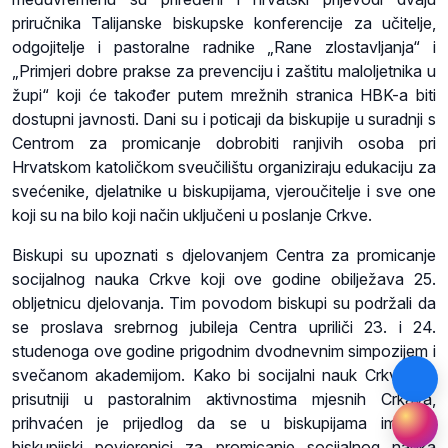
priručnika Talijanske biskupske konferencije za učitelje,
odgojitelje i pastoralne radnike „Rane zlostavljanja“ i
„Primjeri dobre prakse za prevenciju i zaštitu maloljetnika u
župi“ koji će također putem mrežnih stranica HBK-a biti
dostupni javnosti. Dani su i poticaji da biskupije u suradnji s
Centrom za promicanje dobrobiti ranjivih osoba pri
Hrvatskom katoličkom sveučilištu organiziraju edukaciju za
svećenike, djelatnike u biskupijama, vjeroučitelje i sve one
koji su na bilo koji način uključeni u poslanje Crkve.
Biskupi su upoznati s djelovanjem Centra za promicanje
socijalnog nauka Crkve koji ove godine obilježava 25.
obljetnicu djelovanja. Tim povodom biskupi su podržali da
se proslava srebrnog jubileja Centra upriliči 23. i 24.
studenoga ove godine prigodnim dvodnevnim simpozijem i
svečanom akademijom. Kako bi socijalni nauk Crkve bio
prisutniji u pastoralnim aktivnostima mjesnih Crkava,
prihvaćen je prijedlog da se u biskupijama imenuju
biskupijski povjerenici za promicanje socijalnog nauka