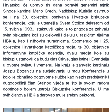
Hrvatskoj će upravo tih dana boraviti generalni tajnik
Sinode kardinal Mario Grech. Nadbiskup Kutleša osvrnuo
se i na 30. obljetnicu osnivanja Hrvatske biskupske
konferencije, koju je utemeljila Sveta Stolica dekretom od
15. svibnja 1993., istaknuvši kako je to prigoda za zahvalu
svim biskupima koji su djelovali i djeluju u različitim tijelima
HBK-a, kao i njihovim suradnicima. Spomenuo se i 25.
obljetnice Hrvatskoga katoličkog radija, te 30. obljetnice
Informativne katoličke agencije, dvaju medija koje su
biskupi ustanovili da budu glas Crkve, glas istine i Evanđelja
u ovome svijetu i vremenu. Na kraju je zahvalio kardinalu
Josipu Bozaniću na sudjelovanju u radu Konferencije u
kojoj je obnašao odgovorne službe kao njezin predsjednik i
dugogodišnji član Stalnog vijeća te što je svojim radom
doprinosio boljem ustroju Biskupske konferencije. U ime
svih članova HBK-a darovao mu je srebrni pektoral.