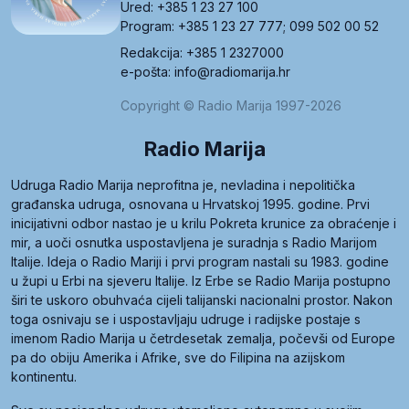
Ured: +385 1 23 27 100
Program: +385 1 23 27 777; 099 502 00 52
Redakcija: +385 1 2327000
e-pošta: info@radiomarija.hr
Copyright © Radio Marija 1997-2026
Radio Marija
Udruga Radio Marija neprofitna je, nevladina i nepolitička
građanska udruga, osnovana u Hrvatskoj 1995. godine. Prvi
inicijativni odbor nastao je u krilu Pokreta krunice za obraćenje i
mir, a uoči osnutka uspostavljena je suradnja s Radio Marijom
Italije. Ideja o Radio Mariji i prvi program nastali su 1983. godine
u župi u Erbi na sjeveru Italije. Iz Erbe se Radio Marija postupno
širi te uskoro obuhvaća cijeli talijanski nacionalni prostor. Nakon
toga osnivaju se i uspostavljaju udruge i radijske postaje s
imenom Radio Marija u četrdesetak zemalja, počevši od Europe
pa do obiju Amerika i Afrike, sve do Filipina na azijskom
kontinentu.