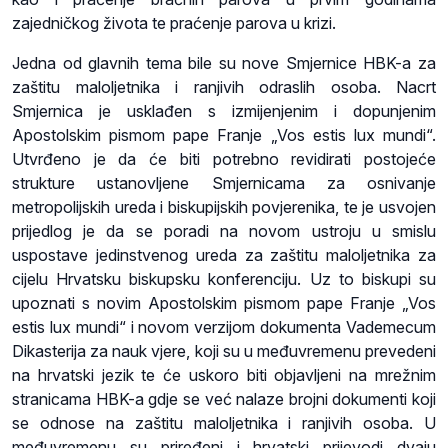
zajedničkog života te praćenje parova u krizi.
Jedna od glavnih tema bile su nove Smjernice HBK-a za
zaštitu maloljetnika i ranjivih odraslih osoba. Nacrt
Smjernica je usklađen s izmijenjenim i dopunjenim
Apostolskim pismom pape Franje „Vos estis lux mundi“.
Utvrđeno je da će biti potrebno revidirati postojeće
strukture ustanovljene Smjernicama za osnivanje
metropolijskih ureda i biskupijskih povjerenika, te je usvojen
prijedlog je da se poradi na novom ustroju u smislu
uspostave jedinstvenog ureda za zaštitu maloljetnika za
cijelu Hrvatsku biskupsku konferenciju. Uz to biskupi su
upoznati s novim Apostolskim pismom pape Franje „Vos
estis lux mundi“ i novom verzijom dokumenta Vademecum
Dikasterija za nauk vjere, koji su u međuvremenu prevedeni
na hrvatski jezik te će uskoro biti objavljeni na mrežnim
stranicama HBK-a gdje se već nalaze brojni dokumenti koji
se odnose na zaštitu maloljetnika i ranjivih osoba. U
međuvremenu su priređeni i hrvatski prijevodi dvaju