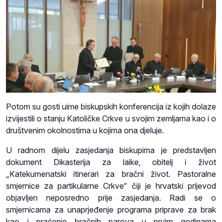
Potom su gosti uime biskupskih konferencija iz kojih dolaze
izvijestili o stanju Katoličke Crkve u svojim zemljama kao i o
društvenim okolnostima u kojima ona djeluje.
U radnom dijelu zasjedanja biskupima je predstavljen
dokument Dikasterija za laike, obitelj i život
„Katekumenatski itinerari za bračni život. Pastoralne
smjernice za partikularne Crkve“ čiji je hrvatski prijevod
objavljen neposredno prije zasjedanja. Radi se o
smjernicama za unaprjeđenje programa priprave za brak
kao i praćenje bračnih parova u prvim godinama