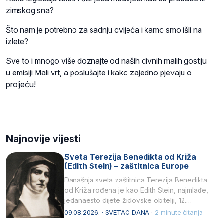
zimskog sna?
Što nam je potrebno za sadnju cvijeća i kamo smo išli na
izlete?
Sve to i mnogo više doznajte od naših divnih malih gostiju
u emisiji Mali vrt, a poslušajte i kako zajedno pjevaju o
proljeću!
Najnovije vijesti
Sveta Terezija Benedikta od Križa
(Edith Stein) – zaštitnica Europe
Današnja sveta zaštitnica Terezija Benedikta
od Križa rođena je kao Edith Stein, najmlađe,
jedanaesto dijete židovske obitelji, 12.
listopada 1891, u Wrocławu…
09.08.2026. · SVETAC DANA ·
2 minute čitanja