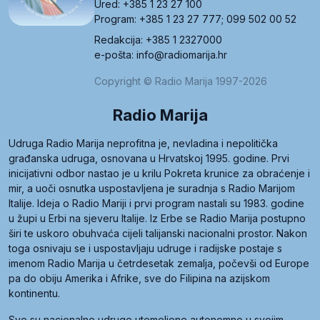
Ured: +385 1 23 27 100
Program: +385 1 23 27 777; 099 502 00 52
Redakcija: +385 1 2327000
e-pošta: info@radiomarija.hr
Copyright © Radio Marija 1997-2026
Radio Marija
Udruga Radio Marija neprofitna je, nevladina i nepolitička
građanska udruga, osnovana u Hrvatskoj 1995. godine. Prvi
inicijativni odbor nastao je u krilu Pokreta krunice za obraćenje i
mir, a uoči osnutka uspostavljena je suradnja s Radio Marijom
Italije. Ideja o Radio Mariji i prvi program nastali su 1983. godine
u župi u Erbi na sjeveru Italije. Iz Erbe se Radio Marija postupno
širi te uskoro obuhvaća cijeli talijanski nacionalni prostor. Nakon
toga osnivaju se i uspostavljaju udruge i radijske postaje s
imenom Radio Marija u četrdesetak zemalja, počevši od Europe
pa do obiju Amerika i Afrike, sve do Filipina na azijskom
kontinentu.
Sve su nacionalne udruge utemeljene autonomno u svojim