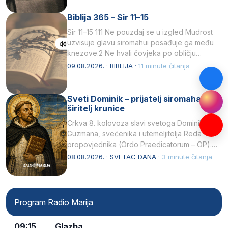
Biblija 365 – Sir 11–15
Sir 11–15 111 Ne pouzdaj se u izgled Mudrost
uzvisuje glavu siromahui posađuje ga među
knezove.2 Ne hvali čovjeka po obličju
njegovui…
09.08.2026. · BIBLIJA ·
11 minute čitanja
Sveti Dominik – prijatelj siromaha i
širitelj krunice
Crkva 8. kolovoza slavi svetoga Dominika
Guzmana, svećenika i utemeljitelja Reda
propovjednika (Ordo Praedicatorum – OP).
Svojim životom, dubokom ljubavlju prema
08.08.2026. · SVETAC DANA ·
3 minute čitanja
Kristu…
Program Radio Marija
09:15
Glazba