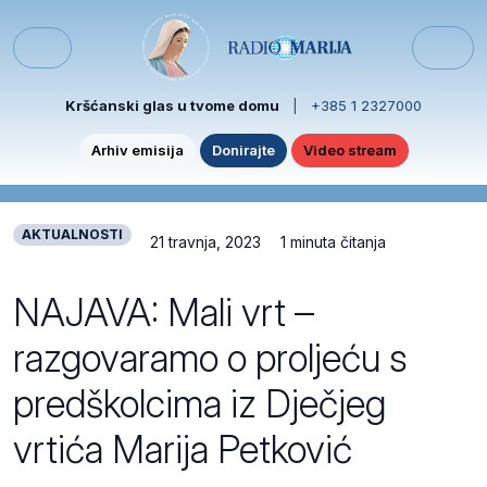
Skip to content
Skip to footer
Menu
Kršćanski glas u tvome domu
|
+385 1 2327000
Arhiv emisija
Donirajte
Video stream
AKTUALNOSTI
21 travnja, 2023
1 minuta čitanja
NAJAVA: Mali vrt –
razgovaramo o proljeću s
predškolcima iz Dječjeg
vrtića Marija Petković