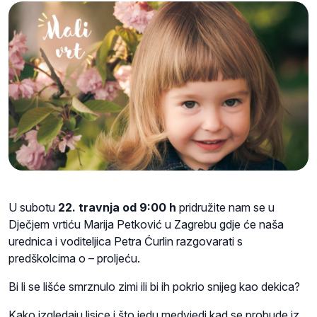
U subotu
22. travnja od 9:00 h
pridružite nam se u
Dječjem vrtiću Marija Petković u Zagrebu gdje će naša
urednica i voditeljica Petra Ćurlin razgovarati s
predškolcima o – proljeću.
Bi li se lišće smrznulo zimi ili bi ih pokrio snijeg kao dekica?
Kako izgledaju lisice i što jedu medvjedi kad se probude iz