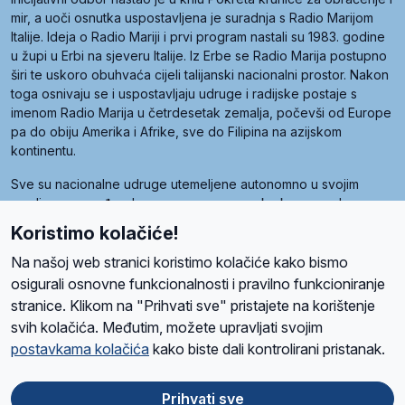
mir, a uoči osnutka uspostavljena je suradnja s Radio Marijom
Italije. Ideja o Radio Mariji i prvi program nastali su 1983. godine
u župi u Erbi na sjeveru Italije. Iz Erbe se Radio Marija postupno
širi te uskoro obuhvaća cijeli talijanski nacionalni prostor. Nakon
toga osnivaju se i uspostavljaju udruge i radijske postaje s
imenom Radio Marija u četrdesetak zemalja, počevši od Europe
pa do obiju Amerika i Afrike, sve do Filipina na azijskom
kontinentu.
Sve su nacionalne udruge utemeljene autonomno u svojim
zemljama, a međusobna su povezane preko krovne udruge
pod nazivom Svjetska obitelj Radio Marije (World Family of
Koristimo kolačiće!
Radio Maria). Svjetsku obitelj utemeljilo je sedam članica, među
kojima je i hrvatska Udruga Radio Marija.
Na našoj web stranici koristimo kolačiće kako bismo
osigurali osnovne funkcionalnosti i pravilno funkcioniranje
stranice. Klikom na "Prihvati sve" pristajete na korištenje
svih kolačića. Međutim, možete upravljati svojim
O nama
Radio
Program
Volonteri
Prijatelji
Kontakt
Pravila privatnosti
postavkama kolačića
kako biste dali kontrolirani pristanak.
Kolačići
Uvjeti korištenja
Ova stranica je zaštićena Google reCAPTCHA sustavom
Prihvati sve