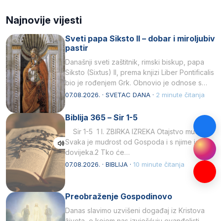
Najnovije vijesti
Sveti papa Siksto II – dobar i miroljubiv
pastir
Današnji sveti zaštitnik, rimski biskup, papa
Siksto (Sixtus) II, prema knjizi Liber Pontificalis
bio je rođenjem Grk. Obnovio je odnose s
afričkim…
07.08.2026. · SVETAC DANA ·
2 minute čitanja
Biblija 365 – Sir 1-5
Sir 1-5 1 I. ZBIRKA IZREKA Otajstvo mudrosti
Svaka je mudrost od Gospoda i s njime je
dovijeka.2 Tko će…
07.08.2026. · BIBLIJA ·
10 minute čitanja
Preobraženje Gospodinovo
Danas slavimo uzvišeni događaj iz Kristova
života, o kojem nas izvješćuju evanđelisti