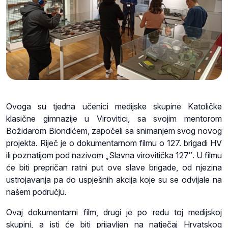
Ovoga su tjedna učenici medijske skupine Katoličke
klasične gimnazije u Virovitici, sa svojim mentorom
Božidarom Biondićem, započeli sa snimanjem svog novog
projekta. Riječ je o dokumentarnom filmu o 127. brigadi HV
ili poznatijom pod nazivom „Slavna virovitička 127″. U filmu
će biti prepričan ratni put ove slave brigade, od njezina
ustrojavanja pa do uspješnih akcija koje su se odvijale na
našem području.
Ovaj dokumentarni film, drugi je po redu toj medijskoj
skupini, a isti će biti prijavljen na natječaj Hrvatskog