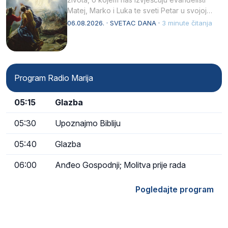
Matej, Marko i Luka te sveti Petar u svojoj
drugoj…
06.08.2026. · SVETAC DANA ·
3 minute čitanja
Program Radio Marija
05:15
Glazba
05:30
Upoznajmo Bibliju
05:40
Glazba
06:00
Anđeo Gospodnji; Molitva prije rada
Pogledajte program