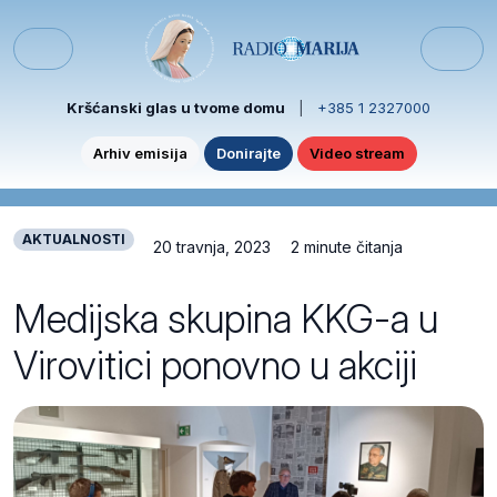
Skip to content
Skip to footer
Menu
Kršćanski glas u tvome domu
|
+385 1 2327000
Arhiv emisija
Donirajte
Video stream
AKTUALNOSTI
20 travnja, 2023
2 minute čitanja
Medijska skupina KKG-a u
Virovitici ponovno u akciji