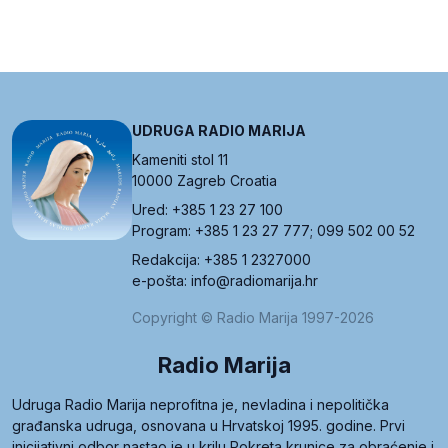
UDRUGA RADIO MARIJA
Kameniti stol 11
10000 Zagreb Croatia
Ured: +385 1 23 27 100
Program: +385 1 23 27 777; 099 502 00 52
Redakcija: +385 1 2327000
e-pošta: info@radiomarija.hr
Copyright © Radio Marija 1997-2026
Radio Marija
Udruga Radio Marija neprofitna je, nevladina i nepolitička
građanska udruga, osnovana u Hrvatskoj 1995. godine. Prvi
inicijativni odbor nastao je u krilu Pokreta krunice za obraćenje i