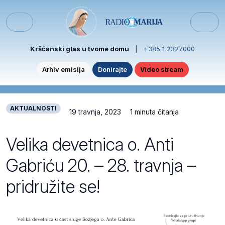
Skip to content
Skip to footer
Menu
Kršćanski glas u tvome domu
|
+385 1 2327000
Arhiv emisija
Donirajte
Video stream
AKTUALNOSTI
19 travnja, 2023
1 minuta čitanja
Velika devetnica o. Anti
Gabriću 20. – 28. travnja –
pridružite se!