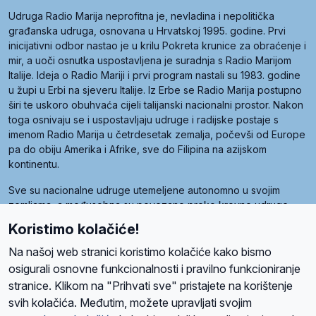
Udruga Radio Marija neprofitna je, nevladina i nepolitička
građanska udruga, osnovana u Hrvatskoj 1995. godine. Prvi
inicijativni odbor nastao je u krilu Pokreta krunice za obraćenje i
mir, a uoči osnutka uspostavljena je suradnja s Radio Marijom
Italije. Ideja o Radio Mariji i prvi program nastali su 1983. godine
u župi u Erbi na sjeveru Italije. Iz Erbe se Radio Marija postupno
širi te uskoro obuhvaća cijeli talijanski nacionalni prostor. Nakon
toga osnivaju se i uspostavljaju udruge i radijske postaje s
imenom Radio Marija u četrdesetak zemalja, počevši od Europe
pa do obiju Amerika i Afrike, sve do Filipina na azijskom
kontinentu.
Sve su nacionalne udruge utemeljene autonomno u svojim
zemljama, a međusobna su povezane preko krovne udruge
pod nazivom Svjetska obitelj Radio Marije (World Family of
Koristimo kolačiće!
Radio Maria). Svjetsku obitelj utemeljilo je sedam članica, među
kojima je i hrvatska Udruga Radio Marija.
Na našoj web stranici koristimo kolačiće kako bismo
osigurali osnovne funkcionalnosti i pravilno funkcioniranje
stranice. Klikom na "Prihvati sve" pristajete na korištenje
svih kolačića. Međutim, možete upravljati svojim
O nama
Radio
Program
Volonteri
Prijatelji
Kontakt
Pravila privatnosti