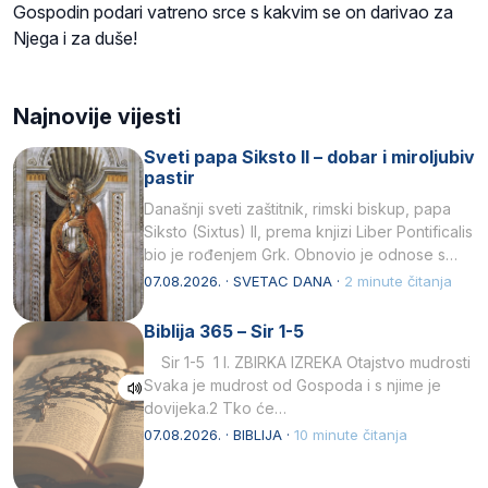
Gospodin podari vatreno srce s kakvim se on darivao za
Njega i za duše!
Najnovije vijesti
Sveti papa Siksto II – dobar i miroljubiv
pastir
Današnji sveti zaštitnik, rimski biskup, papa
Siksto (Sixtus) II, prema knjizi Liber Pontificalis
bio je rođenjem Grk. Obnovio je odnose s
afričkim…
07.08.2026. · SVETAC DANA ·
2 minute čitanja
Biblija 365 – Sir 1-5
Sir 1-5 1 I. ZBIRKA IZREKA Otajstvo mudrosti
Svaka je mudrost od Gospoda i s njime je
dovijeka.2 Tko će…
07.08.2026. · BIBLIJA ·
10 minute čitanja