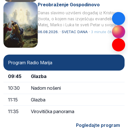
Preobraženje Gospodinovo
Danas slavimo uzvišeni događaj iz Kristova
života, o kojem nas izvješćuju evanđelisti
Matej, Marko i Luka te sveti Petar u svojoj
drugoj…
06.08.2026. · SVETAC DANA ·
3 minute čitanja
Program Radio Marija
09:45
Glazba
10:30
Nadom nošeni
11:15
Glazba
11:35
Virovitička panorama
Pogledajte program