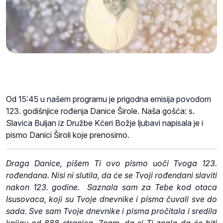
Od 15:45 u našem programu je prigodna emisija povodom
123. godišnjice rođenja Danice Širole. Naša gošća: s.
Slavica Buljan iz Družbe Kćeri Božje ljubavi napisala je i
pismo Danici Široli koje prenosimo.
Draga Danice, pišem Ti ovo pismo uoči Tvoga 123.
rođendana. Nisi ni slutila, da će se Tvoji rođendani slaviti
nakon 123. godine. Saznala sam za Tebe kod otaca
Isusovaca, koji su Tvoje dnevnike i pisma čuvali sve do
sada. Sve sam Tvoje dnevnike i pisma pročitala i sredila
knjigu od 888 stranica. Znam, da si Ti znala da će biti