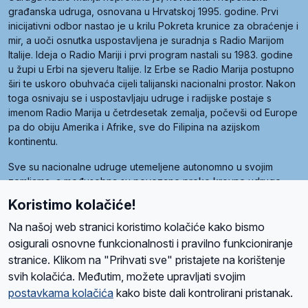
građanska udruga, osnovana u Hrvatskoj 1995. godine. Prvi
inicijativni odbor nastao je u krilu Pokreta krunice za obraćenje i
mir, a uoči osnutka uspostavljena je suradnja s Radio Marijom
Italije. Ideja o Radio Mariji i prvi program nastali su 1983. godine
u župi u Erbi na sjeveru Italije. Iz Erbe se Radio Marija postupno
širi te uskoro obuhvaća cijeli talijanski nacionalni prostor. Nakon
toga osnivaju se i uspostavljaju udruge i radijske postaje s
imenom Radio Marija u četrdesetak zemalja, počevši od Europe
pa do obiju Amerika i Afrike, sve do Filipina na azijskom
kontinentu.
Sve su nacionalne udruge utemeljene autonomno u svojim
zemljama, a međusobna su povezane preko krovne udruge
pod nazivom Svjetska obitelj Radio Marije (World Family of
Koristimo kolačiće!
Radio Maria). Svjetsku obitelj utemeljilo je sedam članica, među
kojima je i hrvatska Udruga Radio Marija.
Na našoj web stranici koristimo kolačiće kako bismo
osigurali osnovne funkcionalnosti i pravilno funkcioniranje
stranice. Klikom na "Prihvati sve" pristajete na korištenje
svih kolačića. Međutim, možete upravljati svojim
O nama
Radio
Program
Volonteri
Prijatelji
Kontakt
Pravila privatnosti
postavkama kolačića
kako biste dali kontrolirani pristanak.
Kolačići
Uvjeti korištenja