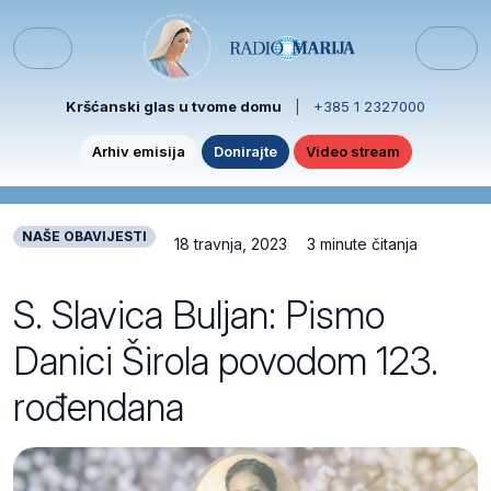
Skip to content
Skip to footer
Menu
Kršćanski glas u tvome domu
|
+385 1 2327000
Arhiv emisija
Donirajte
Video stream
NAŠE OBAVIJESTI
18 travnja, 2023
3 minute čitanja
S. Slavica Buljan: Pismo
Danici Širola povodom 123.
rođendana