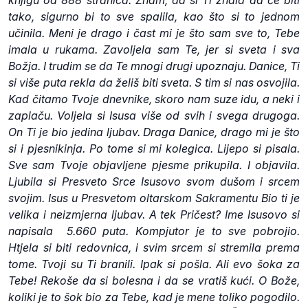
tako, sigurno bi to sve spalila, kao što si to jednom
učinila. Meni je drago i čast mi je što sam sve to, Tebe
imala u rukama. Zavoljela sam Te, jer si sveta i sva
Božja. I trudim se da Te mnogi drugi upoznaju. Danice, Ti
si više puta rekla da želiš biti sveta. S tim si nas osvojila.
Kad čitamo Tvoje dnevnike, skoro nam suze idu, a neki i
zaplaču. Voljela si Isusa više od svih i svega drugoga.
On Ti je bio jedina ljubav. Draga Danice, drago mi je što
si i pjesnikinja. Po tome si mi kolegica. Lijepo si pisala.
Sve sam Tvoje objavljene pjesme prikupila. I objavila.
Ljubila si Presveto Srce Isusovo svom dušom i srcem
svojim. Isus u Presvetom oltarskom Sakramentu Bio ti je
velika i neizmjerna ljubav. A tek Pričest? Ime Isusovo si
napisala 5.660 puta. Kompjutor je to sve pobrojio.
Htjela si biti redovnica, i svim srcem si stremila prema
tome. Tvoji su Ti branili. Ipak si pošla. Ali evo šoka za
Tebe! Rekoše da si bolesna i da se vratiš kući. O Bože,
koliki je to šok bio za Tebe, kad je mene toliko pogodilo.