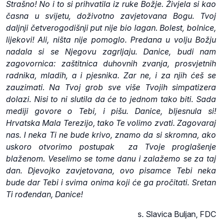
Strašno! No i to si prihvatila iz ruke Božje. Živjela si kao
časna u svijetu, doživotno zavjetovana Bogu. Tvoj
daljnji četverogodišnji put nije bio lagan. Bolest, bolnice,
lijekovi! Ali, ništa nije pomoglo. Predana u volju Božju
nadala si se Njegovu zagrljaju. Danice, budi nam
zagovornica: zaštitnica duhovnih zvanja, prosvjetnih
radnika, mladih, a i pjesnika. Zar ne, i za njih ćeš se
zauzimati. Na Tvoj grob sve više Tvojih simpatizera
dolazi. Nisi to ni slutila da će to jednom tako biti. Sada
mediji govore o Tebi, i pišu. Danice, bljesnula si!
Hrvatska Mala Terezijo, tako Te volimo zvati. Zagovaraj
nas. I neka Ti ne bude krivo, znamo da si skromna, ako
uskoro otvorimo postupak za Tvoje proglašenje
blaženom. Veselimo se tome danu i zalažemo se za taj
dan. Djevojko zavjetovana, ovo pisamce Tebi neka
bude dar Tebi i svima onima koji će ga pročitati. Sretan
Ti rođendan, Danice!
s. Slavica Buljan, FDC