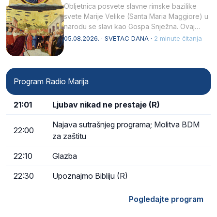
Obljetnica posvete slavne rimske bazilike
svete Marije Velike (Santa Maria Maggiore) u
narodu se slavi kao Gospa Snježna. Ovaj
naziv, Sancta Maria…
05.08.2026. · SVETAC DANA ·
2 minute čitanja
Program Radio Marija
21:01
Ljubav nikad ne prestaje (R)
Najava sutrašnjeg programa; Molitva BDM
22:00
za zaštitu
22:10
Glazba
22:30
Upoznajmo Bibliju (R)
Pogledajte program