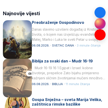
Najnovije vijesti
Preobraženje Gospodinovo
Danas slavimo uzvišeni događaj iz Kristova
života, o kojem nas izvješćuju evanđelisti
Matej, Marko i Luka te sveti Petar u svojoj
drugoj…
06.08.2026. · SVETAC DANA ·
3 minute čitanja
Biblija za svaki dan – Mudr 16-19
Mudr 16-19 16 1 Egipat i Izrael: kobne
životinje, prepelice Zato bijahu primjereno
kažnjeni sličnim životinjamai mučeni mnoštvom
kukaca.2 A narod…
06.08.2026. · BIBLIJA ·
11 minute čitanja
Gospa Snježna – sveta Marija Velika,
zaštitnica rimske bazilike