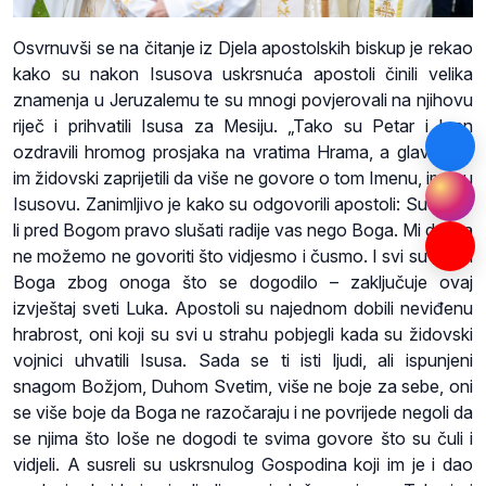
Osvrnuvši se na čitanje iz Djela apostolskih biskup je rekao
kako su nakon Isusova uskrsnuća apostoli činili velika
znamenja u Jeruzalemu te su mnogi povjerovali na njihovu
riječ i prihvatili Isusa za Mesiju. „Tako su Petar i Ivan
ozdravili hromog prosjaka na vratima Hrama, a glavari su
im židovski zaprijetili da više ne govore o tom Imenu, imenu
Isusovu. Zanimljivo je kako su odgovorili apostoli: Sudite je
li pred Bogom pravo slušati radije vas nego Boga. Mi doista
ne možemo ne govoriti što vidjesmo i čusmo. I svi su slavili
Boga zbog onoga što se dogodilo – zaključuje ovaj
izvještaj sveti Luka. Apostoli su najednom dobili neviđenu
hrabrost, oni koji su svi u strahu pobjegli kada su židovski
vojnici uhvatili Isusa. Sada se ti isti ljudi, ali ispunjeni
snagom Božjom, Duhom Svetim, više ne boje za sebe, oni
se više boje da Boga ne razočaraju i ne povrijede negoli da
se njima što loše ne dogodi te svima govore što su čuli i
vidjeli. A susreli su uskrsnulog Gospodina koji im je i dao