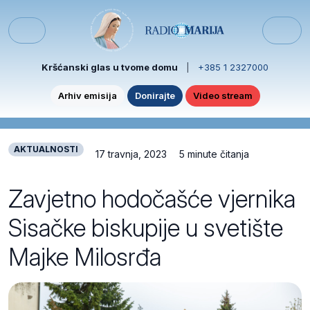
Skip to content
Skip to footer
Menu
Kršćanski glas u tvome domu
|
+385 1 2327000
Arhiv emisija
Donirajte
Video stream
AKTUALNOSTI
17 travnja, 2023
5 minute čitanja
Zavjetno hodočašće vjernika
Sisačke biskupije u svetište
Majke Milosrđa