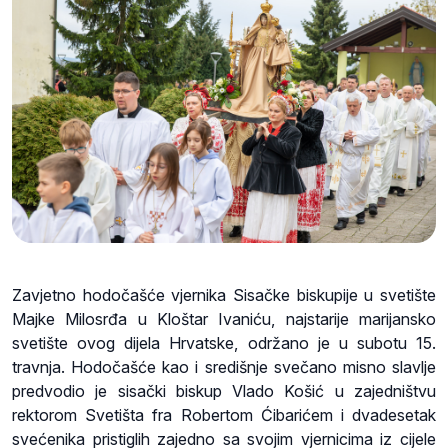
Zavjetno hodočašće vjernika Sisačke biskupije u svetište
Majke Milosrđa u Kloštar Ivaniću, najstarije marijansko
svetište ovog dijela Hrvatske, održano je u subotu 15.
travnja. Hodočašće kao i središnje svečano misno slavlje
predvodio je sisački biskup Vlado Košić u zajedništvu
rektorom Svetišta fra Robertom Ćibarićem i dvadesetak
svećenika pristiglih zajedno sa svojim vjernicima iz cijele