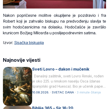
Nakon popričesne molitve okupljene je pozdravio i fra
Robert koji je zahvalio biskupu na predvođenju slavlja te
svim hodočasnicima na dolasku. Hodočašće je završilo
krunicom Božjeg Milosrđa u poslijepodnevnim satima.
Izvor:
Sisačka biskupija
Najnovije vijesti
Sveti Lovro – đakon i mučenik
Današnji zaštitnik, sveti Lovro Rimski, rođen
je oko 225. u rimskom naselju Osca (danas
španjolski grad Huesca). Bio je učenik pape…
10.08.2026. · SVETAC DANA ·
3 minute čitanja
Biblija 365 – Sir 16-20