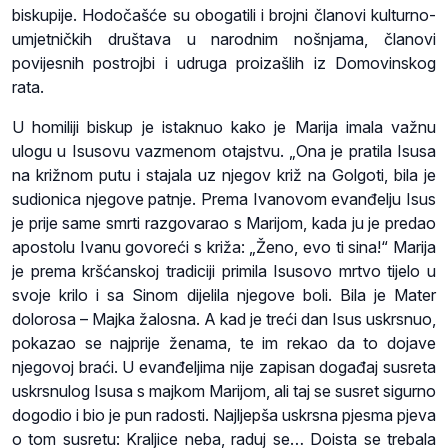
biskupije. Hodočašće su obogatili i brojni članovi kulturno-
umjetničkih društava u narodnim nošnjama, članovi
povijesnih postrojbi i udruga proizašlih iz Domovinskog
rata.
U homiliji biskup je istaknuo kako je Marija imala važnu
ulogu u Isusovu vazmenom otajstvu. „Ona je pratila Isusa
na križnom putu i stajala uz njegov križ na Golgoti, bila je
sudionica njegove patnje. Prema Ivanovom evanđelju Isus
je prije same smrti razgovarao s Marijom, kada ju je predao
apostolu Ivanu govoreći s križa: „Ženo, evo ti sina!“ Marija
je prema kršćanskoj tradiciji primila Isusovo mrtvo tijelo u
svoje krilo i sa Sinom dijelila njegove boli. Bila je Mater
dolorosa – Majka žalosna. A kad je treći dan Isus uskrsnuo,
pokazao se najprije ženama, te im rekao da to dojave
njegovoj braći. U evanđeljima nije zapisan događaj susreta
uskrsnulog Isusa s majkom Marijom, ali taj se susret sigurno
dogodio i bio je pun radosti. Najljepša uskrsna pjesma pjeva
o tom susretu: Kraljice neba, raduj se… Doista se trebala