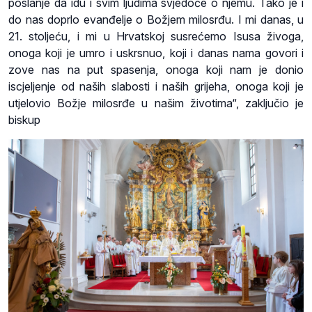
poslanje da idu i svim ljudima svjedoče o njemu. Tako je i
do nas doprlo evanđelje o Božjem milosrđu. I mi danas, u
21. stoljeću, i mi u Hrvatskoj susrećemo Isusa živoga,
onoga koji je umro i uskrsnuo, koji i danas nama govori i
zove nas na put spasenja, onoga koji nam je donio
iscjeljenje od naših slabosti i naših grijeha, onoga koji je
utjelovio Božje milosrđe u našim životima“, zaključio je
biskup