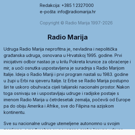
Redakcija: +385 1 2327000
e-pošta: info@radiomarija.hr
Copyright © Radio Marija 1997-2026
Radio Marija
Udruga Radio Marija neprofitna je, nevladina i nepolitička
građanska udruga, osnovana u Hrvatskoj 1995. godine. Prvi
inicijativni odbor nastao je u krilu Pokreta krunice za obraćenje i
mir, a uoči osnutka uspostavljena je suradnja s Radio Marijom
Italije. Ideja o Radio Mariji i prvi program nastali su 1983. godine
u župi u Erbi na sjeveru Italije. Iz Erbe se Radio Marija postupno
širi te uskoro obuhvaća cijeli talijanski nacionalni prostor. Nakon
toga osnivaju se i uspostavljaju udruge i radijske postaje s
imenom Radio Marija u četrdesetak zemalja, počevši od Europe
pa do obiju Amerika i Afrike, sve do Filipina na azijskom
kontinentu.
Sve su nacionalne udruge utemeljene autonomno u svojim
zemljama, a međusobna su povezane preko krovne udruge