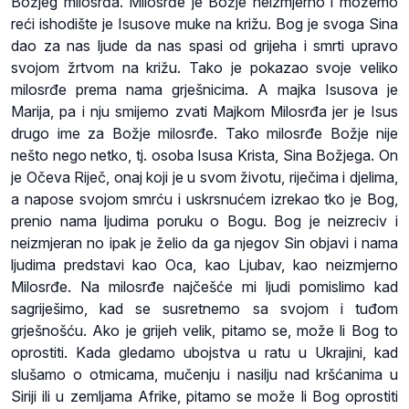
Božjeg milosrđa. Milosrđe je Božje neizmjerno i možemo
reći ishodište je Isusove muke na križu. Bog je svoga Sina
dao za nas ljude da nas spasi od grijeha i smrti upravo
svojom žrtvom na križu. Tako je pokazao svoje veliko
milosrđe prema nama grješnicima. A majka Isusova je
Marija, pa i nju smijemo zvati Majkom Milosrđa jer je Isus
drugo ime za Božje milosrđe. Tako milosrđe Božje nije
nešto nego netko, tj. osoba Isusa Krista, Sina Božjega. On
je Očeva Riječ, onaj koji je u svom životu, riječima i djelima,
a napose svojom smrću i uskrsnućem izrekao tko je Bog,
prenio nama ljudima poruku o Bogu. Bog je neizreciv i
neizmjeran no ipak je želio da ga njegov Sin objavi i nama
ljudima predstavi kao Oca, kao Ljubav, kao neizmjerno
Milosrđe. Na milosrđe najčešće mi ljudi pomislimo kad
sagriješimo, kad se susretnemo sa svojom i tuđom
grješnošću. Ako je grijeh velik, pitamo se, može li Bog to
oprostiti. Kada gledamo ubojstva u ratu u Ukrajini, kad
slušamo o otmicama, mučenju i nasilju nad kršćanima u
Siriji ili u zemljama Afrike, pitamo se može li Bog oprostiti