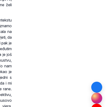
ne želi
ntekstu
e znamo
ćala na
eti, da
i pak je
međutim
 je još
kustvu,
 To nam
ekao je
jedni s
da i mi
e rane.
ektivu,
susovo
 vjera,