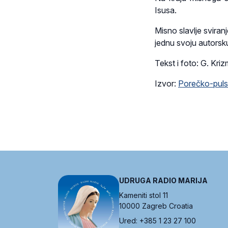
Isusa.
Misno slavlje sviranj
jednu svoju autorsku
Tekst i foto: G. Kri
Izvor:
Porečko-pulsk
UDRUGA RADIO MARIJA
Kameniti stol 11
10000 Zagreb Croatia
Ured: +385 1 23 27 100