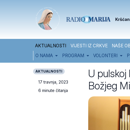
Skip to content
Skip to footer
Kršćan
AKTUALNOSTI
VIJESTI IZ CRKVE
NAŠE OB
O NAMA
PROGRAM
VOLONTERI
P
U pulskoj 
AKTUALNOSTI
Božjeg Mi
17 travnja, 2023
6 minute čitanja