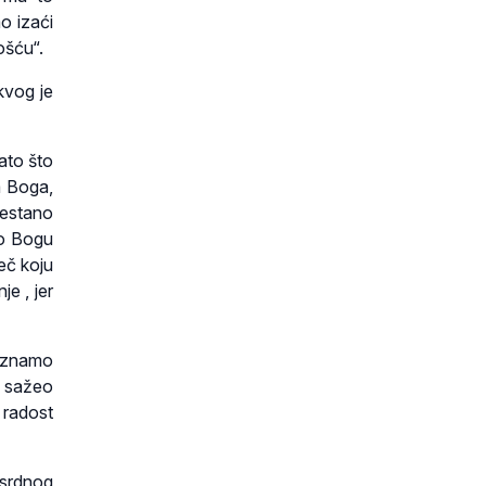
o izaći
ošću“.
kvog je
ato što
a Boga,
restano
mo Bogu
eč koju
je , jer
poznamo
n sažeo
 radost
osrdnog