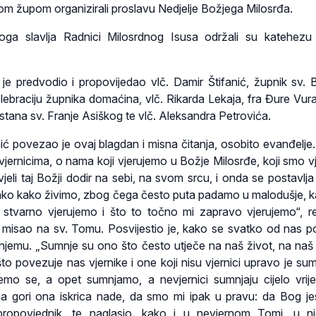
om župom organizirali proslavu Nedjelje Božjega Milosrđa.
oga slavlja Radnici Milosrdnog Isusa održali su katehezu 
je je predvodio i propovijedao vlč. Damir Štifanić, župnik sv. 
ebraciju župnika domaćina, vlč. Rikarda Lekaja, fra Đure Vura
ana sv. Franje Asiškog te vlč. Aleksandra Petrovića.
fanić povezao je ovaj blagdan i misna čitanja, osobito evanđelje
vjernicima, o nama koji vjerujemo u Božje Milosrđe, koji smo v
eli taj Božji dodir na sebi, na svom srcu, i onda se postavlja 
ako kako živimo, zbog čega često puta padamo u malodušje, k
i stvarno vjerujemo i što to točno mi zapravo vjerujemo“, r
 misao na sv. Tomu. Posvijestio je, kako se svatko od nas 
jemu. „Sumnje su ono što često utječe na naš život, na naš 
o povezuje nas vjernike i one koji nisu vjernici upravo je sum
emo se, a opet sumnjamo, a nevjernici sumnjaju cijelo vrije
ma gori ona iskrica nade, da smo mi ipak u pravu: da Bog jes
 propovjednik, te naglasio, kako i u nevjernom Tomi, u n