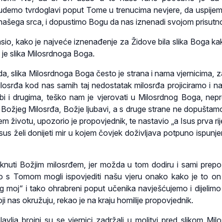
udemo tvrdoglavi poput Tome u trenucima nevjere, da uspijem
 našega srca, i dopustimo Bogu da nas iznenadi svojom prisutn
lasio, kako je najveće iznenađenje za Židove bila slika Boga ka
o je slika Milosrdnoga Boga.
da, slika Milosrdnoga Boga često je strana i nama vjernicima, z
osrđa kod nas samih taj nedostatak milosrđa projiciramo i n
i i drugima, teško nam je vjerovati u Milosrdnog Boga, nep
Božjeg Milosrđa, Božje ljubavi, a s druge strane ne dopušta
 životu, upozorio je propovjednik, te nastavio „a Isus prva rij
Isus želi donijeti mir u kojem čovjek doživljava potpuno ispunjen
aknuti Božjim milosrđem, jer možda u tom dodiru i sami pre
no s Tomom mogli ispovjediti našu vjeru onako kako je to o
 moj“ i tako ohrabreni poput učenika navješćujemo i dijelimo
ji nas okružuju, rekao je na kraju homilije propovjednik.
avlja brojni su se vjernici zadržali u molitvi pred slikom Mil