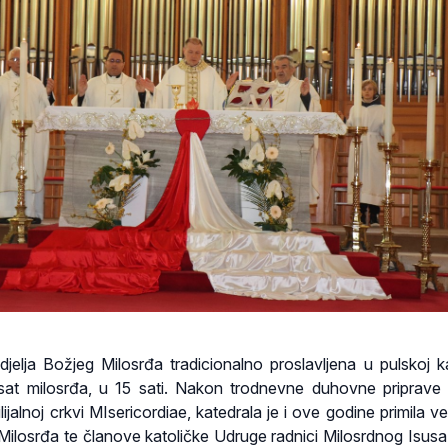
jelja Božjeg Milosrđa tradicionalno proslavljena u pulskoj ka
at milosrđa, u 15 sati. Nakon trodnevne duhovne priprave
lijalnoj crkvi MIsericordiae, katedrala je i ove godine primila vel
Milosrđa te članove katoličke Udruge radnici Milosrdnog Isusa 