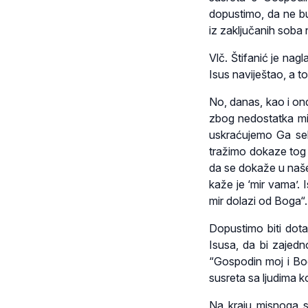
dopustimo, da ne b
iz zaključanih soba
Vlč. Štifanić je nag
Isus naviještao, a t
No, danas, kao i on
zbog nedostatka mil
uskraćujemo Ga seb
tražimo dokaze tog 
da se dokaže u našem
kaže je ‘mir vama’. 
mir dolazi od Boga“.
Dopustimo biti dot
Isusa, da bi zajed
“Gospodin moj i Bog
susreta sa ljudima ko
Na kraju misnoga sl