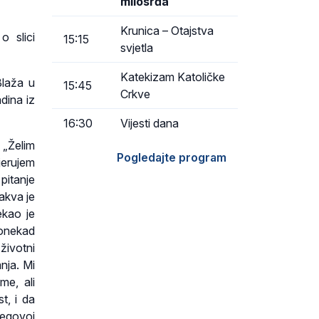
milosrđa
Krunica – Otajstva
o slici
15:15
svjetla
Katekizam Katoličke
Blaža u
15:45
Crkve
dina iz
16:30
Vijesti dana
. „Želim
Pogledajte program
jerujem
pitanje
akva je
ekao je
ponekad
životni
nja. Mi
me, ali
t, i da
jegovoj