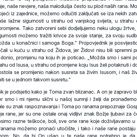
e, naše nevjere, naša malodušja često su plod naših rana. M
pobjeći iz zajednice, možemo odlučiti zaključati se iza nekih za
še lažne sigurnosti u strahu od vanjskog svijeta, u strahu
promjene. Tako zatvoreni sebi dodjeljujemo neku ulogu žrtve, 
igurnosti možemo tražiti krivce za svoje stanje, za svoju sudb
ožda u konačnici i samoga Boga.“ Propovjednik je posvijesti
čali u kuću u strahu od Židova, jer Židovi nisu bili spremni pri
s donio, promjenu na koju ih je poticao. „Možda smo i sami 
rahu od Isusa, u strahu od promjene koju Isus želi potaknuti i do
ostola se promijenio nakon susreta sa živim Isusom, i naš ži
ti se u jednom takvom susretu.“
ik je podsjetio kako je Toma zvan blizanac. A on je zapravo b
r smo i mi njemu slični u našoj sumnji i želji da pronađem
ale su znak raspoznavanja i Toma po ranama prepoznaje Gos
e rane, jer su one ostale onaj vidljivi znak Božje ljubavi za č
simo razne teškoće, boli, sve one rane koje doživljavamo 
 ranama možemo pronaći utočište, i tako i naše rane postaju
inom. No, da bi On ušao u te naše rane potrebno je da