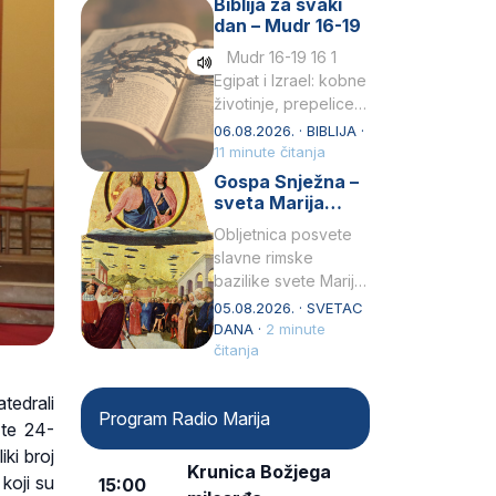
Biblija za svaki
Petar u svojoj
dan – Mudr 16-19
drugoj…
Mudr 16-19 16 1
Egipat i Izrael: kobne
životinje, prepelice
Zato bijahu
06.08.2026. · BIBLIJA ·
primjereno kažnjeni
11 minute čitanja
sličnim životinjamai
Gospa Snježna –
mučeni mnoštvom
sveta Marija
kukaca.2 A narod…
Velika, zaštitnica
Obljetnica posvete
rimske bazilike
slavne rimske
bazilike svete Marije
Velike (Santa Maria
05.08.2026. · SVETAC
Maggiore) u narodu
DANA ·
2 minute
se slavi kao Gospa
čitanja
Snježna. Ovaj naziv,
Sancta Maria…
tedrali
Program Radio Marija
 te 24-
iki broj
Krunica Božjega
koji su
15:00