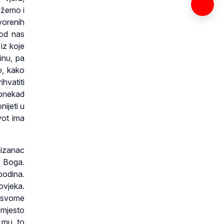
ožemo i
tvorenih
 od nas
iz koje
inu, pa
o, kako
hvatiti
ponekad
nijeti u
vot ima
lizanac
o Boga.
podina.
ovjeka.
u svome
 mjesto
 mu to