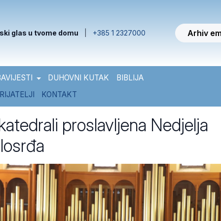
Arhiv em
ski glas u tvome domu
|
+385 1 2327000
AVIJESTI
DUHOVNI KUTAK
BIBLIJA
RIJATELJI
KONTAKT
katedrali proslavljena Nedjelja
losrđa