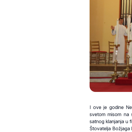
I ove je godine Ned
svetom misom na s
satnog klanjanja u fi
Štovatelja Božjaga 