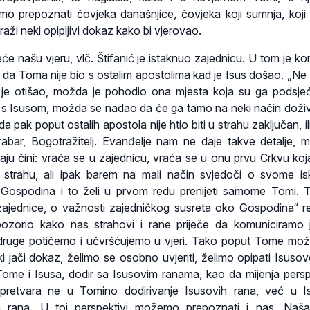
o prepoznati čovjeka današnjice, čovjeka koji sumnja, koji 
 traži neki opipljivi dokaz kako bi vjerovao.
će našu vjeru, vlč. Štifanić je istaknuo zajednicu. U tom je ko
 da Toma nije bio s ostalim apostolima kad je Isus došao. „N
 je otišao, možda je pohodio ona mjesta koja su ga podsje
s Isusom, možda se nadao da će ga tamo na neki način doživj
 pak poput ostalih apostola nije htio biti u strahu zaključan, il
hrabar, Bogotražitelj. Evanđelje nam ne daje takve detalje, 
aju čini: vraća se u zajednicu, vraća se u onu prvu Crkvu koja
 strahu, ali ipak barem na mali način svjedoči o svome is
 Gospodina i to želi u prvom redu prenijeti samome Tomi.
zajednice, o važnosti zajedničkog susreta oko Gospodina“ r
pozorio kako nas strahovi i rane priječe da komuniciramo 
i druge potičemo i učvršćujemo u vjeri. Tako poput Tome mož
 jači dokaz, želimo se osobno uvjeriti, želimo opipati Isusov
t Tome i Isusa, dodir sa Isusovim ranama, kao da mijenja persp
pretvara ne u Tomino dodirivanje Isusovih rana, već u I
ih rana. U toj perspektivi možemo prepoznati i nas. Naša