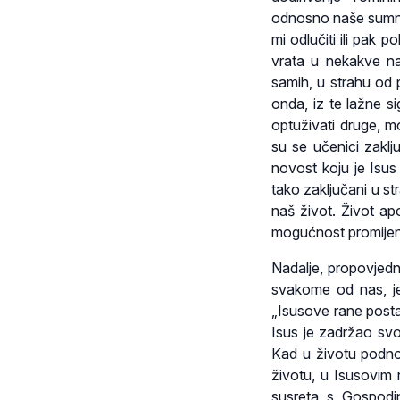
odnosno naše sumnj
mi odlučiti ili pak 
vrata u nekakve na
samih, u strahu od 
onda, iz te lažne s
optuživati druge, m
su se učenici zaklju
novost koju je Isu
tako zaključani u st
naš život. Život ap
mogućnost promijeni
Nadalje, propovjedn
svakome od nas, je
„Isusove rane post
Isus je zadržao svoj
Kad u životu podno
životu, u Isusovim
susreta s Gospod