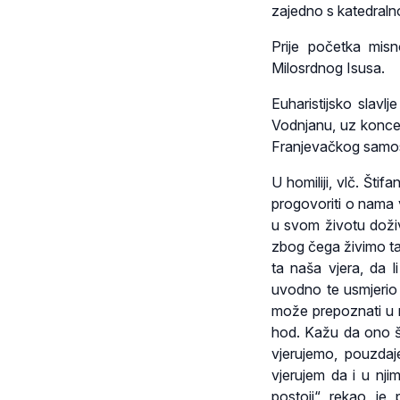
zajedno s katedraln
Prije početka misn
Milosrdnog Isusa.
Euharistijsko slavl
Vodnjanu, uz koncel
Franjevačkog samost
U homiliji, vlč. Šti
progovoriti o nama 
u svom životu doživj
zbog čega živimo t
ta naša vjera, da l
uvodno te usmjerio
može prepoznati u n
hod. Kažu da ono št
vjerujemo, pouzdaj
vjerujem da i u nji
postoji“ rekao je