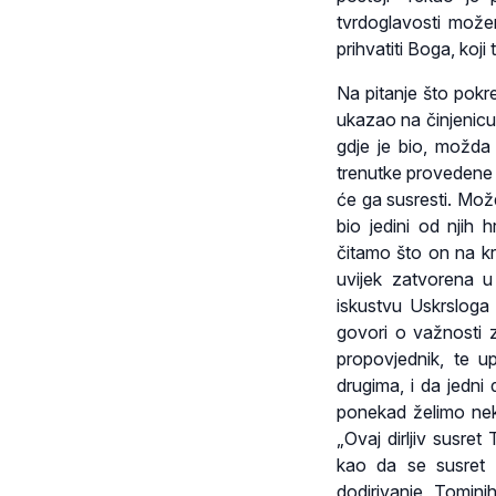
tvrdoglavosti možem
prihvatiti Boga, koji
Na pitanje što pokre
ukazao na činjenicu
gdje je bio, možda
trenutke provedene 
će ga susresti. Možda
bio jedini od njih 
čitamo što on na kr
uvijek zatvorena u
iskustvu Uskrsloga
govori o važnosti 
propovjednik, te u
drugima, i da jedn
ponekad želimo neki
„Ovaj dirljiv susre
kao da se susret 
dodirivanje Tomin