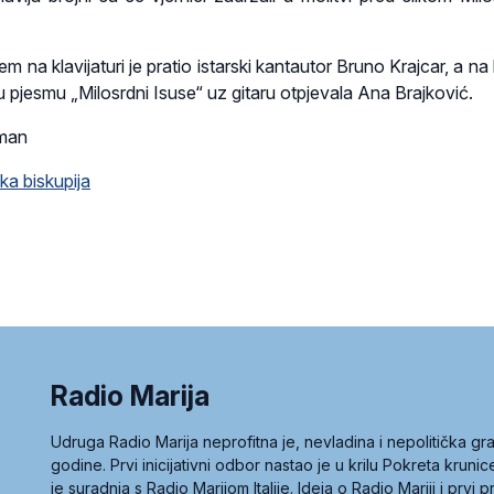
em na klavijaturi je pratio istarski kantautor Bruno Krajcar, a na 
 pjesmu „Milosrdni Isuse“ uz gitaru otpjevala Ana Brajković.
zman
a biskupija
Radio Marija
Udruga Radio Marija neprofitna je, nevladina i nepolitička 
godine. Prvi inicijativni odbor nastao je u krilu Pokreta kruni
je suradnja s Radio Marijom Italije. Ideja o Radio Mariji i prvi