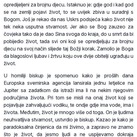
opredijeljeni za brojnu djecu. Istaknuo je: gdje god i kad god
se na zemlji pojavi život, to se uvijek zbiva u suradnji s
Bogom. Još je rekao da nas Uskrs podsjeća kako život nije
tek neka usputna stvarnost. Jer ako se Bog zauzeo za
čovjeka tako da je dao Sina svoga do kraja, do u smrt da bi
pobijedio život, tada svi oni koji se opredjeljuju za brojnu
djecu na svoj način slijede taj Božji korak. Zamolio je Boga
da blagoslovi ljubav i žrtvu koju ove dvije obitelji ugrađuju u
život.
U homiliji biskup je spomenuo kako je prošlih dana
Europska svemirska agencija lansirala jednu letjelice na
Jupiter sa zadatkom da istraži ima li na nekim njegovim
područjima života. Pri tom se misli na onaj život koji se
pojavljuje zahvaljujući vodiku, te ondje gdje ima vode, ima i
života. Međutim, život je mnogo više od toga. On je ljudima
neuhvatljiva stvarnost, ustvrdio je biskup. Kazao je kako je
paradoksalna činjenica da mi živimo, a zapravo ne znamo
što je život, da jesmo ljudi a ne uspijevamo dokraja