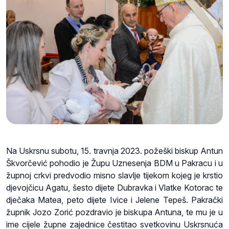
Na Uskrsnu subotu, 15. travnja 2023. požeški biskup Antun
Škvorčević pohodio je Župu Uznesenja BDM u Pakracu i u
župnoj crkvi predvodio misno slavlje tijekom kojeg je krstio
djevojčicu Agatu, šesto dijete Dubravka i Vlatke Kotorac te
dječaka Matea, peto dijete Ivice i Jelene Tepeš. Pakrački
župnik Jozo Zorić pozdravio je biskupa Antuna, te mu je u
ime cijele župne zajednice čestitao svetkovinu Uskrsnuća