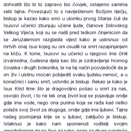
dohvatiti što bi to zapravo bio čovjek, ostajemo samima
sebi tajna. Povezujući to s naviještenom Božjom riječju,
biskup je kazao kako smo u ulomku prvog čitanja čuli da
Isusovi učenici zbunjuju učene ljude, članove židovskog
Velikog Vijeća, koji su se našli pred teškom činjenicom da
se Jeruzalemom razglasila vijest kako je uskrsnuo od
mrtvih onaj Isus kojeg su oni osudili na smrt razapinjanjem
na križu. K tome, Isusovi su učenici u njegovo ime činili
izvanredna, čudesna djela kao što je ozdravljenje hromog
čovjeka i drugih bolesnika, te na taj način posvjedočili da je
on živ i uistinu moćan pobijediti svaku ljudsku nemoć, a u
konačnici i samu smrt, ustvrdio je biskup. Rekao je kako je
Isus Krist time što je dragovoljno pošao u smrt za nas,
osvojio život, i to ne tek onaj život koji se pojavljuje ondje
gdje ima vode, nego ona punina koja se rađa kad netko
polaže svoj život za drugoga, ondje gdje ima ljubavi. Tajna
našeg postojanja krije se u ljubavi, zaključio je biskup.
Istaknuo je kako nam spomenuti roditelji svojim
opredjeljenjem da ne žive za sebe, nego za druge svjedoče