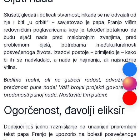
Slušati, gledati i doticati stvarnost, nikada se ne odvajati od
nje i biti „u orbiti“ – savjetovao je papa Franjo višim
redovničkim poglavaricama koje je također potaknuo da
budu sijači nade pred malobrojnim zvanjima, pred
problemom djelâ, potrebama međukulturalnosti
posvećenoga života. Izazovi postoje – primijetio je – kako
bi ih se nadvladalo, a nada je najmanja, ali najsnažnija
vrlina.
Budimo realni, ali ne gubeći radost, odvažnost i
predanost pune nade! Vaši brojni projekti govore o toj
predanosti punoj nade. Nastavite tim putem!
Ogorčenost, đavolji eliksir
Dodajući još jedno razmišljanje na unaprijed pripremljeni
tekst papa Franjo je upozorio na bolesti posvećenoga