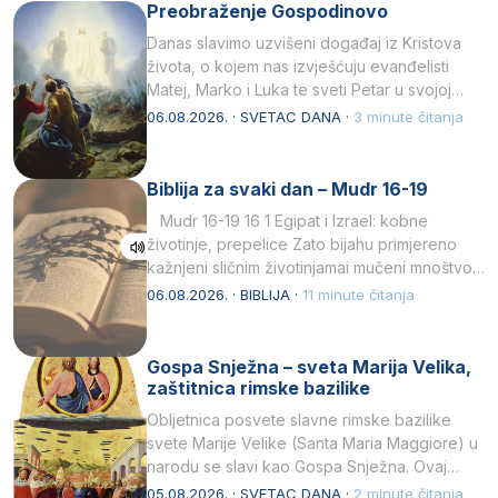
Preobraženje Gospodinovo
Danas slavimo uzvišeni događaj iz Kristova
života, o kojem nas izvješćuju evanđelisti
Matej, Marko i Luka te sveti Petar u svojoj
drugoj…
06.08.2026. · SVETAC DANA ·
3 minute čitanja
Biblija za svaki dan – Mudr 16-19
Mudr 16-19 16 1 Egipat i Izrael: kobne
životinje, prepelice Zato bijahu primjereno
kažnjeni sličnim životinjamai mučeni mnoštvom
kukaca.2 A narod…
06.08.2026. · BIBLIJA ·
11 minute čitanja
Gospa Snježna – sveta Marija Velika,
zaštitnica rimske bazilike
Obljetnica posvete slavne rimske bazilike
svete Marije Velike (Santa Maria Maggiore) u
narodu se slavi kao Gospa Snježna. Ovaj
naziv, Sancta Maria…
05.08.2026. · SVETAC DANA ·
2 minute čitanja