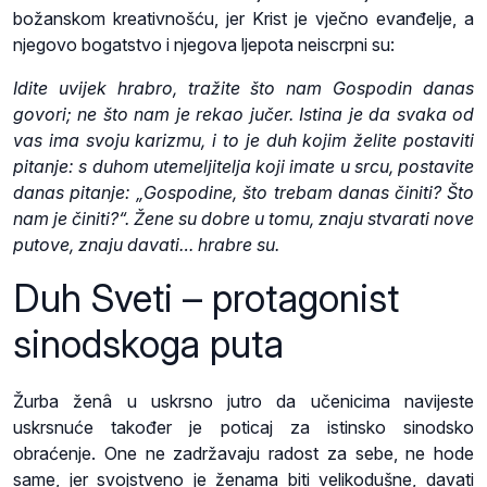
božanskom kreativnošću, jer Krist je vječno evanđelje, a
njegovo bogatstvo i njegova ljepota neiscrpni su:
Idite uvijek hrabro, tražite što nam Gospodin danas
govori; ne što nam je rekao jučer. Istina je da svaka od
vas ima svoju karizmu, i to je duh kojim želite postaviti
pitanje: s duhom utemeljitelja koji imate u srcu, postavite
danas pitanje: „Gospodine, što trebam danas činiti? Što
nam je činiti?“. Žene su dobre u tomu, znaju stvarati nove
putove, znaju davati… hrabre su.
Duh Sveti – protagonist
sinodskoga puta
Žurba ženâ u uskrsno jutro da učenicima navijeste
uskrsnuće također je poticaj za istinsko sinodsko
obraćenje. One ne zadržavaju radost za sebe, ne hode
same, jer svojstveno je ženama biti velikodušne, davati