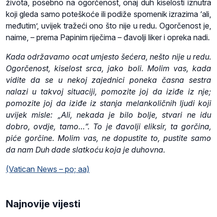
života, posebno na ogorčenost, onaj duh kiselosti iznutra
koji gleda samo poteškoće ili podiže spomenik izrazima ‘ali,
međutim’, uvijek tražeći ono što nije u redu. Ogorčenost je,
naime, – prema Papinim riječima – đavolji liker i opreka nadi.
Kada održavamo ocat umjesto šećera, nešto nije u redu.
Ogorčenost, kiselost srca, jako boli. Molim vas, kada
vidite da se u nekoj zajednici poneka časna sestra
nalazi u takvoj situaciji, pomozite joj da iziđe iz nje;
pomozite joj da iziđe iz stanja melankoličnih ljudi koji
uvijek misle: „Ali, nekada je bilo bolje, stvari ne idu
dobro, ovdje, tamo…“. To je đavolji eliksir, ta gorčina,
piće gorčine. Molim vas, ne dopustite to, pustite samo
da nam Duh dade slatkoću koja je duhovna.
(Vatican News – po; aa)
Najnovije vijesti