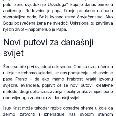
putu, žene svjedokinje Uskrsloga“, koje je danas primio u
audijenciju. Redovnice je papa Franjo potaknuo da budu
stvarateljice nade, Božji kvasac usred čovječanstva. Ako
Bogu posvećena žena ne svjedoči Uskrsloga, tu završava
njezin život – napomenuo je Papa.
Novi putovi za današnji
svijet
Žene su bile prvi svjedoci uskrsnuća. One su uzor učenica
u koje se trebamo ugledati, jer nas podsjećaju – objasnio je
papa Franjo – da ako imamo hrabrosti vratiti izvornu
svježinu evanđelja, pojavit će se novi putovi, kreativne
metode, drugi oblici izražavanja, rječitiji znakovi, riječi pune
obnovljenoga značenja za današnji svijet.
Isus Krist može također razbiti dosadne sheme u koje ga
želimo zatvoriti i iznenađuje nas svojom stalnom