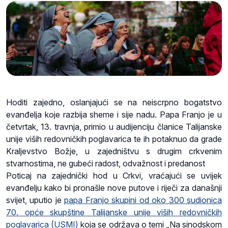
Hoditi zajedno, oslanjajući se na neiscrpno bogatstvo
evanđelja koje razbija sheme i sije nadu. Papa Franjo je u
četvrtak, 13. travnja, primio u audijenciju članice Talijanske
unije viših redovničkih poglavarica te ih potaknuo da grade
Kraljevstvo Božje, u zajedništvu s drugim crkvenim
stvarnostima, ne gubeći radost, odvažnost i predanost
Poticaj na zajednički hod u Crkvi, vraćajući se uvijek
evanđelju kako bi pronašle nove putove i riječi za današnji
svijet, uputio je
papa Franjo skupini od oko 300 sudionica
70. opće skupštine Talijanske unije viših redovničkih
poglavarica (USMI)
koja se održava o temi „Na sinodskom