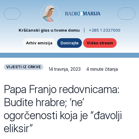
Skip to content
Skip to footer
Menu
Kršćanski glas u tvome domu
|
+385 1 2327000
Arhiv emisija
Donirajte
Video stream
VIJESTI IZ CRKVE
14 travnja, 2023
4 minute čitanja
Papa Franjo redovnicama:
Budite hrabre; ‘ne’
ogorčenosti koja je “đavolji
eliksir”