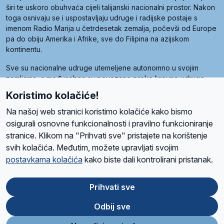
širi te uskoro obuhvaća cijeli talijanski nacionalni prostor. Nakon
toga osnivaju se i uspostavljaju udruge i radijske postaje s
imenom Radio Marija u četrdesetak zemalja, počevši od Europe
pa do obiju Amerika i Afrike, sve do Filipina na azijskom
kontinentu.
Sve su nacionalne udruge utemeljene autonomno u svojim
zemljama, a međusobna su povezane preko krovne udruge
pod nazivom Svjetska obitelj Radio Marije (World Family of
Koristimo kolačiće!
Radio Maria). Svjetsku obitelj utemeljilo je sedam članica, među
kojima je i hrvatska Udruga Radio Marija.
Na našoj web stranici koristimo kolačiće kako bismo
osigurali osnovne funkcionalnosti i pravilno funkcioniranje
stranice. Klikom na "Prihvati sve" pristajete na korištenje
svih kolačića. Međutim, možete upravljati svojim
O nama
Radio
Program
Volonteri
Prijatelji
Kontakt
Pravila privatnosti
postavkama kolačića
kako biste dali kontrolirani pristanak.
Kolačići
Uvjeti korištenja
Ova stranica je zaštićena Google reCAPTCHA sustavom
Prihvati sve
Odbij sve
App
Google
Store
Play