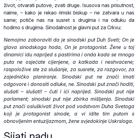
život, otvarati putove, zvati druge. Isusova nas prisutnost,
naime, – kako je rekao rimski biskup – ne zatvara u nas
same; potiče nas na susret s drugima i na odluku da
hodimo s drugima. Sinodalnost je glavni put za Crkvu:
Nemojmo zaboraviti da je sinodski put Duh Sveti; On je
glava sinodskoga hoda, On je protagonist. Žene u toj
dinamici idu naprijed s pastirima i onda kada se mnogo
puta ne osjećate cijenjene, a katkada i neshvaćene;
raspoložive ste za slušanje, za susrete, za razgovor, za
zajedničko planiranje. Sinodski put ne znači imati
odgovore i donositi odluke, ne. Sinodski put znači hoditi,
slušati – slušati! – čuti i ići naprijed. Sinodski put nije
parlament; sinodski put nije zbirka mišljenja. Sinodski
put znači osluškivati život pod vodstvom Duha Svetoga
koji je protagonist sinode, a vi idite tim putom s
obnovljenim entuzijazmom, žene svjedokinje Uskrsloga.
Sijati nadu