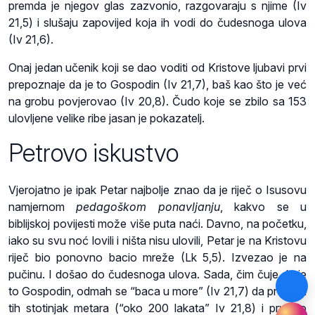
premda je njegov glas zazvonio, razgovaraju s njime (Iv
21,5) i slušaju zapovijed koja ih vodi do čudesnoga ulova
(Iv 21,6).
Onaj jedan učenik koji se dao voditi od Kristove ljubavi prvi
prepoznaje da je to Gospodin (Iv 21,7), baš kao što je već
na grobu povjerovao (Iv 20,8). Čudo koje se zbilo sa 153
ulovljene velike ribe jasan je pokazatelj.
Petrovo iskustvo
Vjerojatno je ipak Petar najbolje znao da je riječ o Isusovu
namjernom
pedagoškom ponavljanju
, kakvo se u
biblijskoj povijesti može više puta naći. Davno, na početku,
iako su svu noć lovili i ništa nisu ulovili, Petar je na Kristovu
riječ bio ponovno bacio mreže (Lk 5,5). Izvezao je na
pučinu. I došao do čudesnoga ulova. Sada, čim čuje da je
to Gospodin, odmah se “baca u more” (Iv 21,7) da prepliva
tih stotinjak metara (“oko 200 lakata” Iv 21,8) i prvi do