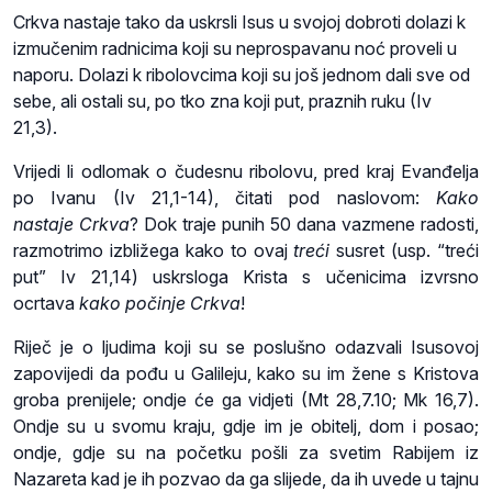
Crkva nastaje tako da uskrsli Isus u svojoj dobroti dolazi k
izmučenim radnicima koji su neprospavanu noć proveli u
naporu. Dolazi k ribolovcima koji su još jednom dali sve od
sebe, ali ostali su, po tko zna koji put, praznih ruku (Iv
21,3).
Vrijedi li odlomak o čudesnu ribolovu, pred kraj Evanđelja
po Ivanu (Iv 21,1-14), čitati pod naslovom:
Kako
nastaje
Crkva
? Dok traje punih 50 dana vazmene radosti,
razmotrimo izbližega kako to ovaj
treći
susret (usp. “treći
put” Iv 21,14) uskrsloga Krista s učenicima izvrsno
ocrtava
kako počinje Crkva
!
Riječ je o ljudima koji su se poslušno odazvali Isusovoj
zapovijedi da pođu u Galileju, kako su im žene s Kristova
groba prenijele; ondje će ga vidjeti (Mt 28,7.10; Mk 16,7).
Ondje su u svomu kraju, gdje im je obitelj, dom i posao;
ondje, gdje su na početku pošli za svetim Rabijem iz
Nazareta kad je ih pozvao da ga slijede, da ih uvede u tajnu