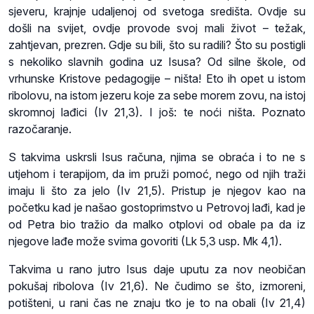
sjeveru, krajnje udaljenoj od svetoga središta. Ovdje su
došli na svijet, ovdje provode svoj mali život – težak,
zahtjevan, prezren. Gdje su bili, što su radili? Što su postigli
s nekoliko slavnih godina uz Isusa? Od silne škole, od
vrhunske Kristove pedagogije – ništa! Eto ih opet u istom
ribolovu, na istom jezeru koje za sebe morem zovu, na istoj
skromnoj lađici (Iv 21,3). I još: te noći ništa. Poznato
razočaranje.
S takvima uskrsli Isus računa, njima se obraća i to ne s
utjehom i terapijom, da im pruži pomoć, nego od njih traži
imaju li što za jelo (Iv 21,5). Pristup je njegov kao na
početku kad je našao gostoprimstvo u Petrovoj lađi, kad je
od Petra bio tražio da malko otplovi od obale pa da iz
njegove lađe može svima govoriti (Lk 5,3 usp. Mk 4,1).
Takvima u rano jutro Isus daje uputu za nov neobičan
pokušaj ribolova (Iv 21,6). Ne čudimo se što, izmoreni,
potišteni, u rani čas ne znaju tko je to na obali (Iv 21,4)