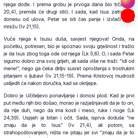
njega dođe. I prema grobu je prvoga dana bio trčao (Iv
20,4), premda će drugi stići. I sada, kad Isus zatraži da
donesu od ulova, Petar se isti čas penje i izvlači punu
mrežu (Iv 21,15).
Vuče njega k Isusu duša, savjest njegova! Onda, na
početku, potresen, bio je spoznao svoju grješnost i tražio
je da Isus zbog toga ode od njega (Lk 5,8). O, i sada Petar
sigurno dobro zna svoj grijeh, ali sada više ne traži: “Idi od
mene!”, nego ga čeka dirljiv susret oproštenja s trostrukim
pitanjem o ljubavi (Iv 21,15-19). Prema Kristovoj mudrosti
uslijedit će nakon doručka, kad se okrijepe.
Dobro je Učiteljevo ponavljanje i donosi plod. Kad je prvi
put među njih bio došao, morao je razjašnjavati da je to on,
da nije duh, nego da ima kosti i meso, ruke i noge (Lk
24,39). Uspjeh je bitan i očit. Sada, isprva doduše “ne
znaju da je to Isus” (Iv 21,4), ali potom, sa
strahopoštovanjem, ništa ne pitaju jer svi “znaju da je to