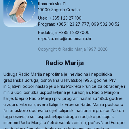
Kameniti stol 11
10000 Zagreb Croatia
Ured: +385 1 23 27 100
Program: +385 1 23 27 777; 099 502 00 52
Redakcija: +385 1 2327000
e-pošta: info@radiomarija.hr
Copyright © Radio Marija 1997-2026
Radio Marija
Udruga Radio Marija neprofitna je, nevladina i nepolitička
građanska udruga, osnovana u Hrvatskoj 1995. godine. Prvi
inicijativni odbor nastao je u krilu Pokreta krunice za obraćenje i
mir, a uoči osnutka uspostavljena je suradnja s Radio Marijom
Italije. Ideja o Radio Mariji i prvi program nastali su 1983. godine
u župi u Erbi na sjeveru Italije. Iz Erbe se Radio Marija postupno
širi te uskoro obuhvaća cijeli talijanski nacionalni prostor. Nakon
toga osnivaju se i uspostavljaju udruge i radijske postaje s
imenom Radio Marija u četrdesetak zemalja, počevši od Europe
pa do obiju Amerika i Afrike, sve do Filipina na azijskom