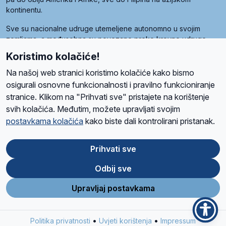
kontinentu.
Sve su nacionalne udruge utemeljene autonomno u svojim
zemljama, a međusobna su povezane preko krovne udruge
pod nazivom Svjetska obitelj Radio Marije (World Family of
Koristimo kolačiće!
Radio Maria). Svjetsku obitelj utemeljilo je sedam članica, među
kojima je i hrvatska Udruga Radio Marija.
Na našoj web stranici koristimo kolačiće kako bismo
osigurali osnovne funkcionalnosti i pravilno funkcioniranje
stranice. Klikom na "Prihvati sve" pristajete na korištenje
svih kolačića. Međutim, možete upravljati svojim
O nama
Radio
Program
Volonteri
Prijatelji
Kontakt
Pravila privatnosti
postavkama kolačića
kako biste dali kontrolirani pristanak.
Kolačići
Uvjeti korištenja
Ova stranica je zaštićena Google reCAPTCHA sustavom
Prihvati sve
Odbij sve
App
Google
Store
Play
Upravljaj postavkama
Design and development
SIK
&
C-Tel
•
•
Politika privatnosti
Uvjeti korištenja
Impressum