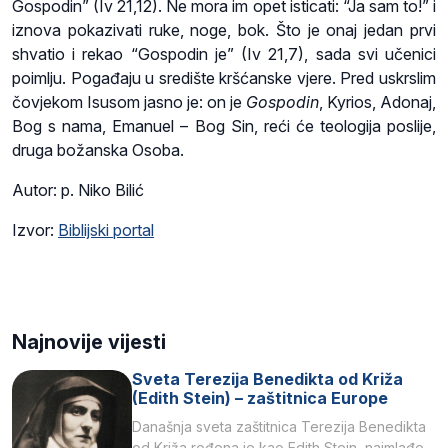
Gospodin” (Iv 21,12). Ne mora im opet isticati: “Ja sam to!” i
iznova pokazivati ruke, noge, bok. Što je onaj jedan prvi
shvatio i rekao “Gospodin je” (Iv 21,7), sada svi učenici
poimlju. Pogađaju u središte kršćanske vjere. Pred uskrslim
čovjekom Isusom jasno je: on je
Gospodin
, Kyrios, Adonaj,
Bog s nama, Emanuel – Bog Sin, reći će teologija poslije,
druga božanska Osoba.
Autor: p. Niko Bilić
Izvor:
Biblijski portal
Najnovije vijesti
Sveta Terezija Benedikta od Križa
(Edith Stein) – zaštitnica Europe
Današnja sveta zaštitnica Terezija Benedikta
od Križa rođena je kao Edith Stein, najmlađe,