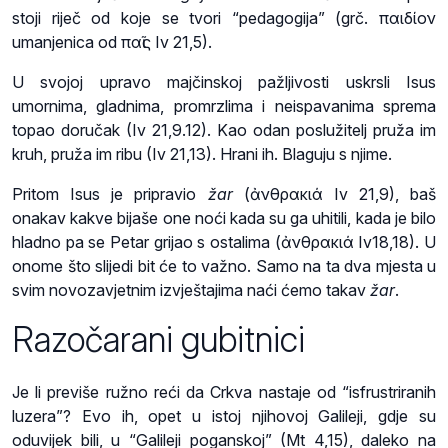
stoji riječ od koje se tvori “pedagogija” (grč. παιδίον
umanjenica od παῖς Iv 21,5).
U svojoj upravo majčinskoj pažljivosti uskrsli Isus
umornima, gladnima, promrzlima i neispavanima sprema
topao doručak (Iv 21,9.12). Kao odan poslužitelj pruža im
kruh, pruža im ribu (Iv 21,13). Hrani ih. Blaguju s njime.
Pritom Isus je pripravio
žar
(ἀνθρακιά Iv 21,9), baš
onakav kakve bijaše one noći kada su ga uhitili, kada je bilo
hladno pa se Petar grijao s ostalima (ἀνθρακιά Iv18,18). U
onome što slijedi bit će to važno. Samo na ta dva mjesta u
svim novozavjetnim izvještajima naći ćemo takav
žar
.
Razočarani gubitnici
Je li previše ružno reći da Crkva nastaje od “isfrustriranih
luzera”? Evo ih, opet u istoj njihovoj Galileji, gdje su
oduvijek bili, u “Galileji poganskoj” (Mt 4,15), daleko na