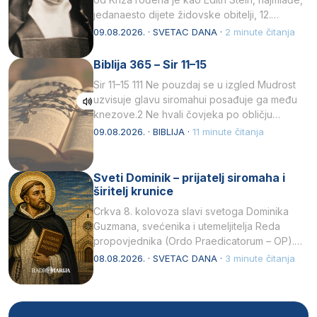
jedanaesto dijete židovske obitelji, 12.
listopada 1891, u Wrocławu…
09.08.2026. · SVETAC DANA ·
2 minute čitanja
Biblija 365 – Sir 11–15
Sir 11–15 111 Ne pouzdaj se u izgled Mudrost
uzvisuje glavu siromahui posađuje ga među
knezove.2 Ne hvali čovjeka po obličju
njegovui…
09.08.2026. · BIBLIJA ·
11 minute čitanja
Sveti Dominik – prijatelj siromaha i
širitelj krunice
Crkva 8. kolovoza slavi svetoga Dominika
Guzmana, svećenika i utemeljitelja Reda
propovjednika (Ordo Praedicatorum – OP).
Svojim životom, dubokom ljubavlju prema
08.08.2026. · SVETAC DANA ·
3 minute čitanja
Kristu…