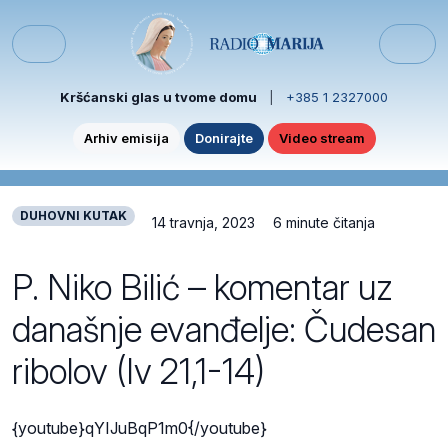
Skip to content
Skip to footer
Menu
Kršćanski glas u tvome domu
|
+385 1 2327000
Arhiv emisija
Donirajte
Video stream
DUHOVNI KUTAK
14 travnja, 2023
6 minute čitanja
P. Niko Bilić – komentar uz
današnje evanđelje: Čudesan
ribolov (Iv 21,1-14)
{youtube}qYIJuBqP1m0{/youtube}