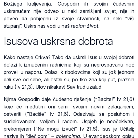
Božjega kraljevanja. Gospodin ih svojim čudesnim
uskrsnućem nije odveo u neki zamišljeni svijet, nije ih
poveo da pobjegnu iz svoje stvarnosti, na neki “viši
stupanj”. Uskrs nas vodi u naš
realan život
.
Isusova uskrsna dobrota
Kako nastaje Crkva? Tako da uskrsli Isus u svojoj dobroti
dolazi k izmučenim radnicima koji su neprospavanu noć
proveli u naporu. Dolazi k ribolovcima koji su još jednom
dali sve od sebe, ali ostali su, po tko zna koji put, praznih
ruku (Iv 21,3). Ulov nikakav! Sav trud uzalud.
Njima Gospodin daje čudesno rješenje (“Bacite!” Iv 21,6)
koje će međutim oni sami, svojim novim zalaganjem,
ostvariti (“Baciše” Iv 21,6). Odazivaju se posluhom i
sudjelovanjem, voljom i radom. Uspjeh je neočekivan,
prekomjeran (“Ne mogu izvući” Iv 21,6). Isus je Učitelj;
naziva ih “dječicom” –
gojencima
. U evanđeoskom opisu