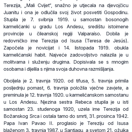
Terezija, „Mali Cvijet“, snažno je utjecala na djevojčicu
Juanitu i ona je odlučila svoj život posvetiti Gospodinu.
Stupila je 7. svibnja 1919. u samostan bosonogih
karmelićanki u gradu Los Andesu, središtu istoimene
provincije u čileanskoj regiji Valparaíso. Dobila je
redovničko ime Terezija od Isusa (Teresa de Jesús).
Započela je novicijat i 14. listopada 1919. obukla
karmelićanski habit. Najveće zadovoljstvo nalazila je u
molitvama i služenju drugima. Dopisivala se s mnogim
osobama i dijelila s njima svoja duhovna razmišljanja.
Oboljela je 2. travnja 1920. od tifusa, 5. travnja primila
posljednju pomast, 6. travnja položila vječne zavjete, a
preminula je 12. travnja 1920. u karmelićanskom samostanu
u Los Andesu. Njezina sestra Rebeca stupila je u isti
samostan 23. studenoga 1920, uzela ime Terezija od
Božanskog Srca i ostala tamo do smrti, 31. prosinca 1942.
Papa Ivan Pavao II. proglasio je Tereziju od Isusa
blaženom 3. travnja 1987. u Santiagu, a svetom 21. ožujka