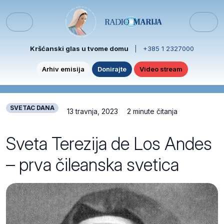
Skip to content
Skip to footer
Menu
Kršćanski glas u tvome domu
|
+385 1 2327000
Arhiv emisija
Donirajte
Video stream
SVETAC DANA
13 travnja, 2023
2 minute čitanja
Sveta Terezija de Los Andes
– prva čileanska svetica