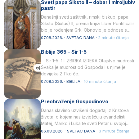
Sveti papa Siksto II – dobar i miroljubiv
pastir
Današnji sveti zaštitnik, rimski biskup, papa
Siksto (Sixtus) II, prema knjizi Liber Pontificalis
bio je rođenjem Grk. Obnovio je odnose s
afričkim…
07.08.2026. · SVETAC DANA ·
2 minute čitanja
Biblija 365 – Sir 1-5
Sir 1-5 1 I. ZBIRKA IZREKA Otajstvo mudrosti
Svaka je mudrost od Gospoda i s njime je
dovijeka.2 Tko će…
07.08.2026. · BIBLIJA ·
10 minute čitanja
Preobraženje Gospodinovo
Danas slavimo uzvišeni događaj iz Kristova
života, o kojem nas izvješćuju evanđelisti
Matej, Marko i Luka te sveti Petar u svojoj
drugoj…
06.08.2026. · SVETAC DANA ·
3 minute čitanja