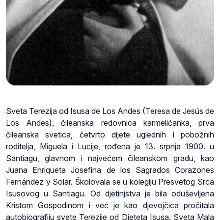
Sveta Terezija od Isusa de Los Andes (Teresa de Jesús de
Los Andes), čileanska redovnica karmelićanka, prva
čileanska svetica, četvrto dijete uglednih i pobožnih
roditelja, Miguela i Lucije, rođena je 13. srpnja 1900. u
Santiagu, glavnom i najvećem čileanskom gradu, kao
Juana Enriqueta Josefina de los Sagrados Corazones
Fernández y Solar. Školovala se u kolegiju Presvetog Srca
Isusovog u Santiagu. Od djetinjstva je bila oduševljena
Kristom Gospodinom i već je kao djevojčica pročitala
autobiografiju svete Terezije od Djeteta Isusa. Sveta Mala