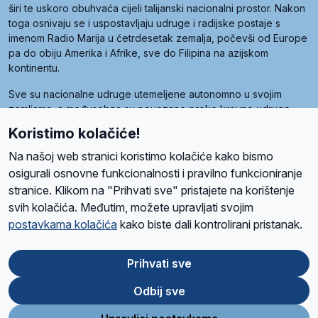
širi te uskoro obuhvaća cijeli talijanski nacionalni prostor. Nakon
toga osnivaju se i uspostavljaju udruge i radijske postaje s
imenom Radio Marija u četrdesetak zemalja, počevši od Europe
pa do obiju Amerika i Afrike, sve do Filipina na azijskom
kontinentu.
Sve su nacionalne udruge utemeljene autonomno u svojim
zemljama, a međusobna su povezane preko krovne udruge
pod nazivom Svjetska obitelj Radio Marije (World Family of
Koristimo kolačiće!
Radio Maria). Svjetsku obitelj utemeljilo je sedam članica, među
kojima je i hrvatska Udruga Radio Marija.
Na našoj web stranici koristimo kolačiće kako bismo
osigurali osnovne funkcionalnosti i pravilno funkcioniranje
stranice. Klikom na "Prihvati sve" pristajete na korištenje
svih kolačića. Međutim, možete upravljati svojim
O nama
Radio
Program
Volonteri
Prijatelji
Kontakt
Pravila privatnosti
postavkama kolačića
kako biste dali kontrolirani pristanak.
Kolačići
Uvjeti korištenja
Ova stranica je zaštićena Google reCAPTCHA sustavom
Prihvati sve
Odbij sve
App
Google
Store
Play