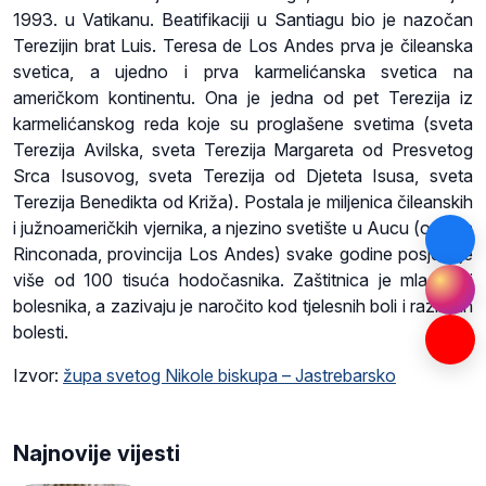
1993. u Vatikanu. Beatifikaciji u Santiagu bio je nazočan
Terezijin brat Luis. Teresa de Los Andes prva je čileanska
svetica, a ujedno i prva karmelićanska svetica na
američkom kontinentu. Ona je jedna od pet Terezija iz
karmelićanskog reda koje su proglašene svetima (sveta
Terezija Avilska, sveta Terezija Margareta od Presvetog
Srca Isusovog, sveta Terezija od Djeteta Isusa, sveta
Terezija Benedikta od Križa). Postala je miljenica čileanskih
i južnoameričkih vjernika, a njezino svetište u Aucu (općina
Rinconada, provincija Los Andes) svake godine posjećuje
više od 100 tisuća hodočasnika. Zaštitnica je mladeži i
bolesnika, a zazivaju je naročito kod tjelesnih boli i različitih
bolesti.
Izvor:
župa svetog Nikole biskupa – Jastrebarsko
Najnovije vijesti