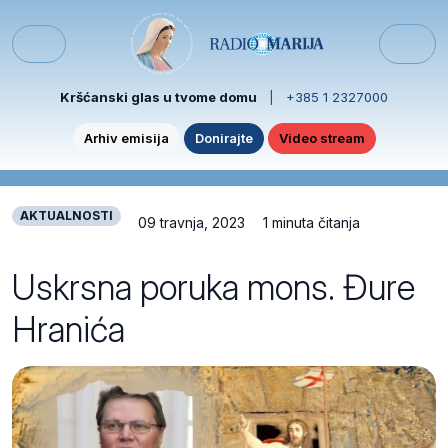
Skip to content
Skip to footer
Menu
Kršćanski glas u tvome domu
|
+385 1 2327000
Arhiv emisija
Donirajte
Video stream
AKTUALNOSTI
09 travnja, 2023
1 minuta čitanja
Uskrsna poruka mons. Đure
Hranića