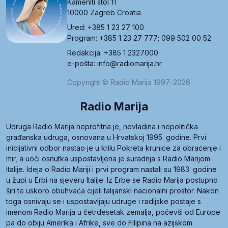
Kameniti stol 11
10000 Zagreb Croatia
Ured: +385 1 23 27 100
Program: +385 1 23 27 777; 099 502 00 52
Redakcija: +385 1 2327000
e-pošta: info@radiomarija.hr
Copyright © Radio Marija 1997-2026
Radio Marija
Udruga Radio Marija neprofitna je, nevladina i nepolitička
građanska udruga, osnovana u Hrvatskoj 1995. godine. Prvi
inicijativni odbor nastao je u krilu Pokreta krunice za obraćenje i
mir, a uoči osnutka uspostavljena je suradnja s Radio Marijom
Italije. Ideja o Radio Mariji i prvi program nastali su 1983. godine
u župi u Erbi na sjeveru Italije. Iz Erbe se Radio Marija postupno
širi te uskoro obuhvaća cijeli talijanski nacionalni prostor. Nakon
toga osnivaju se i uspostavljaju udruge i radijske postaje s
imenom Radio Marija u četrdesetak zemalja, počevši od Europe
pa do obiju Amerika i Afrike, sve do Filipina na azijskom