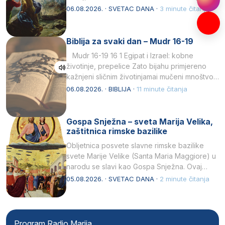
drugoj…
06.08.2026. · SVETAC DANA ·
3 minute čitanja
Biblija za svaki dan – Mudr 16-19
Mudr 16-19 16 1 Egipat i Izrael: kobne
životinje, prepelice Zato bijahu primjereno
kažnjeni sličnim životinjamai mučeni mnoštvom
kukaca.2 A narod…
06.08.2026. · BIBLIJA ·
11 minute čitanja
Gospa Snježna – sveta Marija Velika,
zaštitnica rimske bazilike
Obljetnica posvete slavne rimske bazilike
svete Marije Velike (Santa Maria Maggiore) u
narodu se slavi kao Gospa Snježna. Ovaj
naziv, Sancta Maria…
05.08.2026. · SVETAC DANA ·
2 minute čitanja
Program Radio Marija