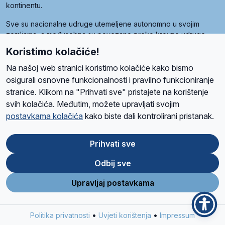
kontinentu.
Sve su nacionalne udruge utemeljene autonomno u svojim
zemljama, a međusobna su povezane preko krovne udruge
pod nazivom Svjetska obitelj Radio Marije (World Family of
Koristimo kolačiće!
Radio Maria). Svjetsku obitelj utemeljilo je sedam članica, među
kojima je i hrvatska Udruga Radio Marija.
Na našoj web stranici koristimo kolačiće kako bismo
osigurali osnovne funkcionalnosti i pravilno funkcioniranje
stranice. Klikom na "Prihvati sve" pristajete na korištenje
svih kolačića. Međutim, možete upravljati svojim
O nama
Radio
Program
Volonteri
Prijatelji
Kontakt
Pravila privatnosti
postavkama kolačića
kako biste dali kontrolirani pristanak.
Kolačići
Uvjeti korištenja
Ova stranica je zaštićena Google reCAPTCHA sustavom
Prihvati sve
Odbij sve
App
Google
Store
Play
Upravljaj postavkama
Design and development
SIK
&
C-Tel
•
•
Politika privatnosti
Uvjeti korištenja
Impressum