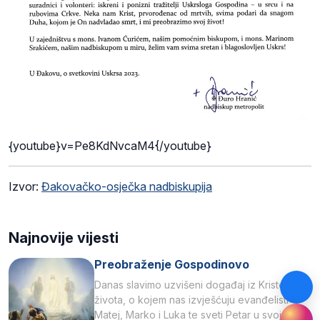
{youtube}v=Pe8KdNvcaM4{/youtube}
Izvor:
Đakovačko-osječka nadbiskupija
Najnovije vijesti
Preobraženje Gospodinovo
Danas slavimo uzvišeni događaj iz Kristova
života, o kojem nas izvješćuju evanđelisti
Matej, Marko i Luka te sveti Petar u svojoj