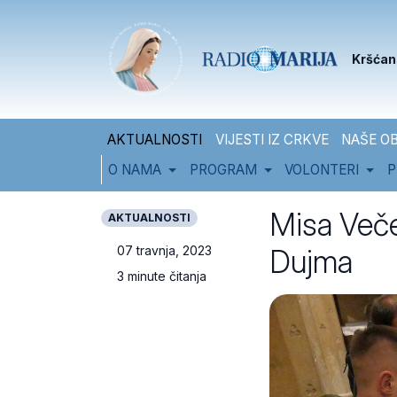
Skip to content
Skip to footer
Kršćan
AKTUALNOSTI
VIJESTI IZ CRKVE
NAŠE OB
O NAMA
PROGRAM
VOLONTERI
P
Misa Veče
AKTUALNOSTI
Dujma
07 travnja, 2023
3 minute čitanja