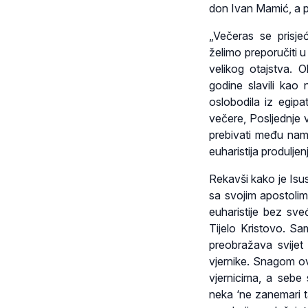
don Ivan Mamić, a p
„Večeras se prisj
želimo preporučiti u
velikog otajstva. 
godine slavili kao n
oslobodila iz egip
večere, Posljednje 
prebivati među nama
euharistija produljen
Rekavši kako je Isus
sa svojim apostolim
euharistije bez sveć
Tijelo Kristovo. S
preobražava svijet 
vjernike. Snagom ovl
vjernicima, a sebe
neka ‘ne zanemari ta