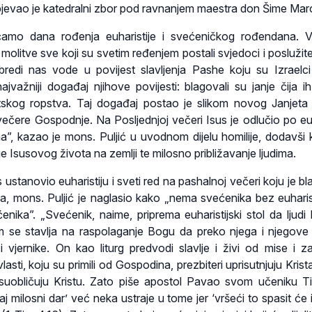
jevao je katedralni zbor pod ravnanjem maestra don Šime Mar
ećamo dana rođenja euharistije i svećeničkog rođendana. 
 molitve sve koji su svetim ređenjem postali svjedoci i poslužite
Obredi nas vode u povijest slavljenja Pashe koju su Izraelc
ajvažniji događaj njihove povijesti: blagovali su janje čija ih
atskog ropstva. Taj događaj postao je slikom novog Janjeta
večere Gospodnje. Na Posljednjoj večeri Isus je odlučio po euha
”, kazao je mons. Puljić u uvodnom dijelu homilije, dodavši 
je Isusovog života na zemlji te milosno približavanje ljudima.
 ustanovio euharistiju i sveti red na pashalnoj večeri koju je b
a, mons. Puljić je naglasio kako „nema svećenika bez euharisti
enika”. „Svećenik, naime, priprema euharistijski stol da ljudi 
am se stavlja na raspolaganje Bogu da preko njega i njegove
i vjernike. On kao liturg predvodi slavlje i živi od mise i z
asti, koju su primili od Gospodina, prezbiteri uprisutnjuju Kris
 suobličuju Kristu. Zato piše apostol Pavao svom učeniku T
j milosni dar’ već neka ustraje u tome jer ‘vršeći to spasit će 