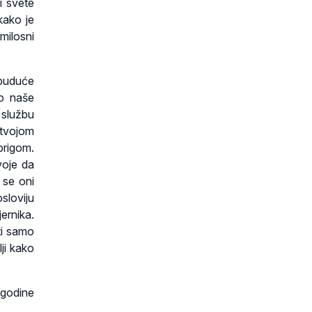
ti svete
kako je
milosni
 buduće
vo naše
 službu
 tvojom
brigom.
voje da
 se oni
sloviju
ernika.
ti samo
ji kako
 godine