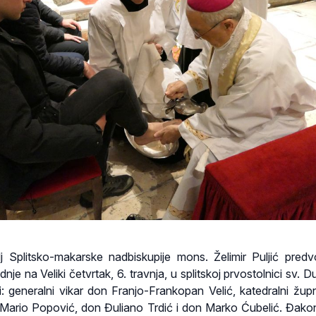
lj Splitsko-makarske nadbiskupije mons. Želimir Puljić predv
e na Veliki četvrtak, 6. travnja, u splitskoj prvostolnici sv. D
ili: generalni vikar don Franjo-Frankopan Velić, katedralni žup
Mario Popović, don Đuliano Trdić i don Marko Ćubelić. Đakon