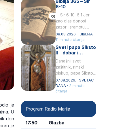
Biblija 365 – Sir
Praedicatorum – OP).
6-10
Svojim životom,
dubokom ljubavlju
Sir 6-10 6 1 Jer
prema Kristu…
zao glas donosi
zazor i sramotu,
kako to biva
08.08.2026. · BIBLIJA ·
grešniku
11 minute čitanja
licemjernom.2 Ne
Sveti papa Siksto
predaj se u…
II – dobar i
miroljubiv pastir
Današnji sveti
zaštitnik, rimski
biskup, papa Siksto
(Sixtus) II, prema
07.08.2026. · SVETAC
knjizi Liber
DANA ·
2 minute
Pontificalis bio je
čitanja
rođenjem Grk.
Obnovio je odnose s
odio je
Program Radio Marija
afričkim…
ujma. U
nik don
17:50
Glazba
irao je