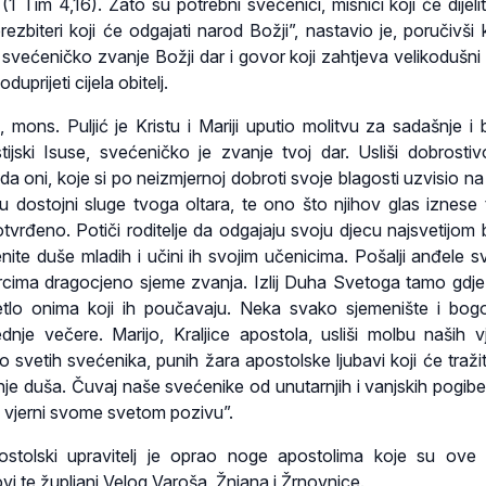
 (1 Tim 4,16). Zato su potrebni svećenici, misnici koji će dijeli
rezbiteri koji će odgajati narod Božji”, nastavio je, poručivši 
 svećeničko zvanje Božji dar i govor koji zahtjeva velikodušni 
uprijeti cijela obitelj.
u, mons. Puljić je Kristu i Mariji uputio molitvu za sadašnje i
tijski Isuse, svećeničko je zvanje tvoj dar. Usliši dobrosti
da oni, koje si po neizmjernoj dobroti svoje blagosti uzvisio na
u dostojni sluge tvoga oltara, te ono što njihov glas iznese
vrđeno. Potiči roditelje da odgajaju svoju djecu najsvetijom 
enite duše mladih i učini ih svojim učenicima. Pošalji anđele s
rcima dragocjeno sjeme zvanja. Izlij Duha Svetoga tamo gdje
jetlo onima koji ih poučavaju. Neka svako sjemenište i bogo
nje večere. Marijo, Kraljice apostola, usliši molbu naših vj
o svetih svećenika, punih žara apostolske ljubavi koji će traži
nje duša. Čuvaj naše svećenike od unutarnjih i vanjskih pogibel
tali vjerni svome svetom pozivu”.
ostolski upravitelj je oprao noge apostolima koje su ove
ovi te župljani Velog Varoša, Žnjana i Žrnovnice.