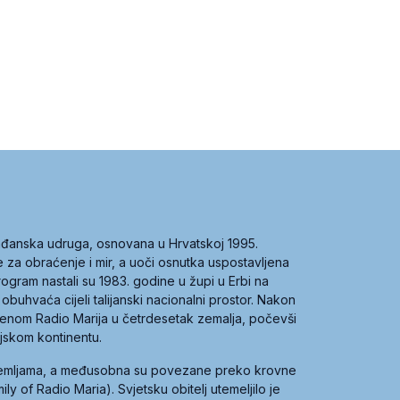
građanska udruga, osnovana u Hrvatskoj 1995.
ce za obraćenje i mir, a uoči osnutka uspostavljena
 program nastali su 1983. godine u župi u Erbi na
 obuhvaća cijeli talijanski nacionalni prostor. Nakon
 imenom Radio Marija u četrdesetak zemalja, počevši
ijskom kontinentu.
zemljama, a međusobna su povezane preko krovne
y of Radio Maria). Svjetsku obitelj utemeljilo je