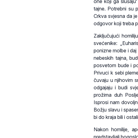
one koji ga slušaju’
tajne. Potrebni su p
Crkva svjesna da je
odgovor koji treba pod
Zaključujući homilij
svećenike: „Euharis
ponizne molbe i daj 
nebeskih tajna, bud
posvetom bude i pot
Privuci k sebi plem
čuvaju u njihovim s
odgajaju i budi sv
prožima duh Posljed
Isprosi nam dovoljn
Božju slavu i spase
bi do kraja bili i os
Nakon homilije, ap
predstavljali bogosl