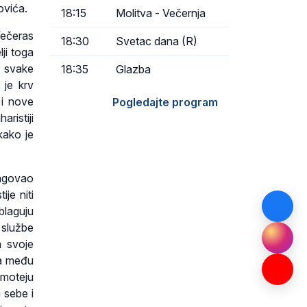
ovića.
18:15
Molitva - Večernja
Večeras
18:30
Svetac dana (R)
lji toga
i svake
18:35
Glazba
 je krv
 i nove
Pogledajte program
ristiji
kako je
lagovao
je niti
blaguju
 službe
a svoje
ta među
imoteju
i sebe i