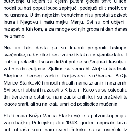
putovanje u kojem su cijelim putem gledali smrti u lice,
hodali su baš poput Isusa zapinjući, padajući ali s molitvom
na usnama. U tim najtežim trenutcima nisu prestali zazivati
Isusa i Njegovu i našu majku Mariju. Svi su oni ubijeni i
razapeti s Kristom, a za mnoge od njih groba ni dan danas
ne znamo.
Nije im bilo dosta pa su krenuli progoniti biskupe,
svećenike, redovnike i redovnice i istaknute vjernike laike. I
oni su prolazili s Isusom križni put na suđenjima i kasnije u
zatvorskim ćelijama. Sjetimo se samo bl. Alojzija kardinala
Stepinca, hercegovačkih franjevaca, službenice Božje
Marice Stanković i mnogih drugih nama znanih i neznanih.
Svi su oni ubijeni i razapeti s Kristom. Kako su se osjećali u
tim trenucima ostali su nam zapisi onih koji su preživjeli te
logore smrti, ali su na kraju umrli od posljedica mučenja.
Službenica Božja Marica Stanković je u pritvorskoj ćeliji u
zagrebačkoj Petrinjskoj ulici 1948. godine napisala križni
put robijaša kojim nam svjedoči kako su se osjećali. Iz