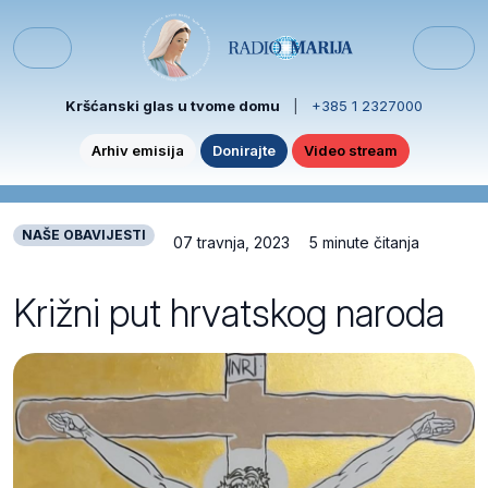
Skip to content
Skip to footer
Menu
Kršćanski glas u tvome domu
|
+385 1 2327000
Arhiv emisija
Donirajte
Video stream
NAŠE OBAVIJESTI
07 travnja, 2023
5 minute čitanja
Križni put hrvatskog naroda