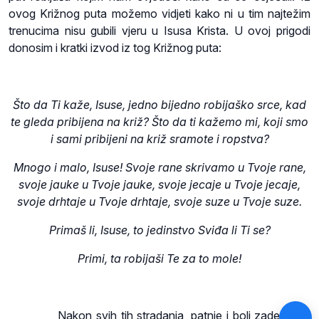
ovog Križnog puta možemo vidjeti kako ni u tim najtežim
trenucima nisu gubili vjeru u Isusa Krista. U ovoj prigodi
donosim i kratki izvod iz tog Križnog puta:
Što da Ti kaže, Isuse, jedno bijedno robijaško srce, kad
te gleda pribijena na križ? Što da ti kažemo mi, koji smo
i sami pribijeni na križ sramote i ropstva?
Mnogo i malo, Isuse! Svoje rane skrivamo u Tvoje rane,
svoje jauke u Tvoje jauke, svoje jecaje u Tvoje jecaje,
svoje drhtaje u Tvoje drhtaje, svoje suze u Tvoje suze.
Primaš li, Isuse, to jedinstvo Sviđa li Ti se?
Primi, ta robijaši Te za to mole!
Nakon svih tih stradanja, patnje i boli zadesi naš