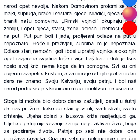
narod opet nevolja. Našom Domovinom prolomi se jauk
majki, supruga, braće i sestara, djece. Mladići, djeca odlaze
braniti našu domovinu. „Rimski vojnici“ okupiraju našu
zemlju, i opet djeca, starci, žene, bolesni i nemoći odlaze
na put. Put pun boli i jada, protjerani odlaze na put u
nepoznato. Hoće li preživjeti, sudbina im je nepoznata.
Odlaze stari, nemoćni, goli i bosi u pratnji vojnika a oko njih
opet razjarena svjetina kliče i viče baš kao i dok je Isus
nosio svoj križ, nema koga da im pomogne. Svi su oni
ubijeni i razapeti s Kristom, a za mnoge od njih groba ni dan
dans ne znamo. Svoju Kalvariju, svoju patnju i bol naš
narod podnosio je s krunicom u ruci i molitvom na usnama.
Stoga bi možda bilo dobro danas zašutjeti, ostati u šutnji
da nas prožme, kako su stari govorili, sveti strah, sveto
drhtanje. Utjeha dolazi s Isusova križa nasljedujući ga.
Utjeha u patnji nije vezanje za nju, nego aktivan život, briga
za proširenje života. Patnja po sebi nije dobra, ona
ponižava čovjeka. Ona po sebi ne oplemenjuje i ne čini