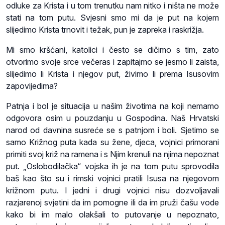
odluke za Krista i u tom trenutku nam nitko i ništa ne može
stati na tom putu. Svjesni smo mi da je put na kojem
slijedimo Krista trnovit i težak, pun je zapreka i raskrižja.
Mi smo kršćani, katolici i često se dičimo s tim, zato
otvorimo svoje srce večeras i zapitajmo se jesmo li zaista,
slijedimo li Krista i njegov put, živimo li prema Isusovim
zapovijedima?
Patnja i bol je situacija u našim životima na koji nemamo
odgovora osim u pouzdanju u Gospodina. Naš Hrvatski
narod od davnina susreće se s patnjom i boli. Sjetimo se
samo Križnog puta kada su žene, djeca, vojnici primorani
primiti svoj križ na ramena i s Njim krenuli na njima nepoznat
put. „Oslobodilačka“ vojska ih je na tom putu sprovodila
baš kao što su i rimski vojnici pratili Isusa na njegovom
križnom putu. I jedni i drugi vojnici nisu dozvoljavali
razjarenoj svjetini da im pomogne ili da im pruži čašu vode
kako bi im malo olakšali to putovanje u nepoznato,