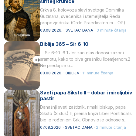
širitelj krunice
Crkva 8. kolovoza slavi svetoga Dominika
Guzmana, svećenika i utemeljitelja Reda
propovjednika (Ordo Praedicatorum – OP).
Svojim životom, dubokom ljubavlju prema
08.08.2026. · SVETAC DANA ·
3 minute čitanja
Kristu…
Biblija 365 – Sir 6-10
Sir 6-10 6 1 Jer zao glas donosi zazor i
sramotu, kako to biva grešniku licemjernom.2
Ne predaj se u…
08.08.2026. · BIBLIJA ·
11 minute čitanja
Sveti papa Siksto II – dobar i miroljubiv
pastir
Današnji sveti zaštitnik, rimski biskup, papa
Siksto (Sixtus) II, prema knjizi Liber Pontificalis
bio je rođenjem Grk. Obnovio je odnose s
afričkim…
07.08.2026. · SVETAC DANA ·
2 minute čitanja