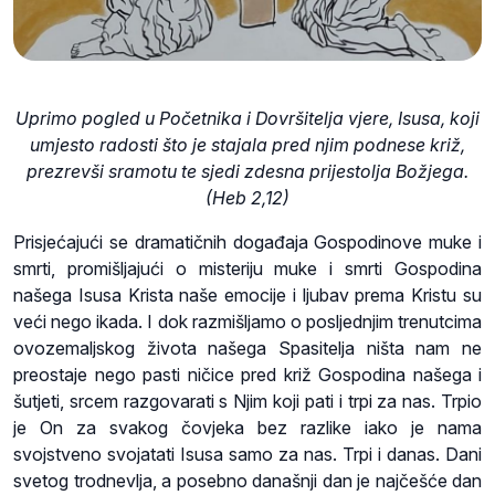
Uprimo pogled u Početnika i Dovršitelja vjere, Isusa, koji
umjesto radosti što je stajala pred njim podnese križ,
prezrevši sramotu te sjedi zdesna prijestolja Božjega.
(Heb 2,12)
Prisjećajući se dramatičnih događaja Gospodinove muke i
smrti, promišljajući o misteriju muke i smrti Gospodina
našega Isusa Krista naše emocije i ljubav prema Kristu su
veći nego ikada. I dok razmišljamo o posljednjim trenutcima
ovozemaljskog života našega Spasitelja ništa nam ne
preostaje nego pasti ničice pred križ Gospodina našega i
šutjeti, srcem razgovarati s Njim koji pati i trpi za nas. Trpio
je On za svakog čovjeka bez razlike iako je nama
svojstveno svojatati Isusa samo za nas. Trpi i danas. Dani
svetog trodnevlja, a posebno današnji dan je najčešće dan