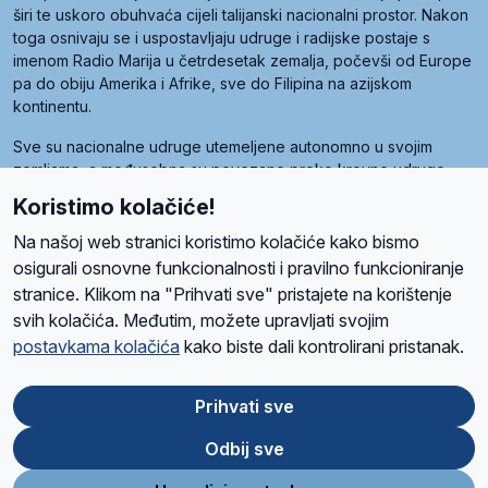
širi te uskoro obuhvaća cijeli talijanski nacionalni prostor. Nakon
toga osnivaju se i uspostavljaju udruge i radijske postaje s
imenom Radio Marija u četrdesetak zemalja, počevši od Europe
pa do obiju Amerika i Afrike, sve do Filipina na azijskom
kontinentu.
Sve su nacionalne udruge utemeljene autonomno u svojim
zemljama, a međusobna su povezane preko krovne udruge
pod nazivom Svjetska obitelj Radio Marije (World Family of
Koristimo kolačiće!
Radio Maria). Svjetsku obitelj utemeljilo je sedam članica, među
kojima je i hrvatska Udruga Radio Marija.
Na našoj web stranici koristimo kolačiće kako bismo
osigurali osnovne funkcionalnosti i pravilno funkcioniranje
stranice. Klikom na "Prihvati sve" pristajete na korištenje
svih kolačića. Međutim, možete upravljati svojim
O nama
Radio
Program
Volonteri
Prijatelji
Kontakt
Pravila privatnosti
postavkama kolačića
kako biste dali kontrolirani pristanak.
Kolačići
Uvjeti korištenja
Ova stranica je zaštićena Google reCAPTCHA sustavom
Prihvati sve
Odbij sve
App
Google
Store
Play