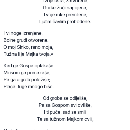
Tvoja usta, zatvorena,
Gorke žuči napojena,
Tvoje ruke premilene,
Ljutim čavlim probodene.
I vi noge izranjene,
Bolne grudi otvorene.
O moj Sinko, rano moja,
Tužna li je Majka tvoja.«
Kad ga Gospa oplakaše,
Mirisom ga pomazaše,
Pa ga u grob položiše;
Plača, tuge mnogo biše.
Od groba se odijeliše,
Pa sa Gospom svi cviliše,
I ti puče, sad se smili
Te sa tužnom Majkom cvili,