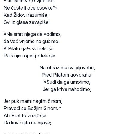
»Ne ištite već svjedoke,
Ne čuste li ove psovke?«
Kad Židovi razumiše,
Svi iz glasa zavapiše:
»Na smrt njega da vodimo,
da već vrijeme ne gubimo.
K Pilatu ga!« svi rekoše
Pa s njim opet potekoše.
Na obraz mu svi pljuvahu,
Pred Pilatom govorahu:
»Sudi da ga umorimo,
Jer ga kriva nahodimo;
Jer puk mami naglim činom,
Praveći se Božjim Sinom.«
Al i Pilat to znađaše
Da kriv ništa ne bijaše;