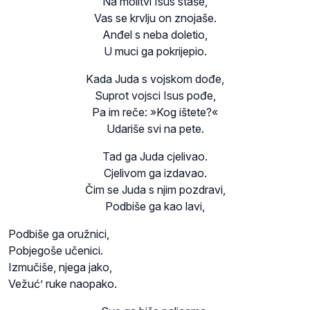
Na molitvi Isus staše,
Vas se krvlju on znojaše.
Anđel s neba doletio,
U muci ga pokrijepio.
Kada Juda s vojskom dođe,
Suprot vojsci Isus pođe,
Pa im reče: »Kog ištete?«
Udariše svi na pete.
Tad ga Juda cjelivao.
Cjelivom ga izdavao.
Čim se Juda s njim pozdravi,
Podbiše ga kao lavi,
Podbiše ga oružnici,
Pobjegoše učenici.
Izmučiše, njega jako,
Vežuć’ ruke naopako.