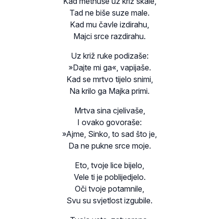
Kad metnuše uz križ skale,
Tad ne biše suze male.
Kad mu čavle izdirahu,
Majci srce razdirahu.
Uz križ ruke podizaše:
»Dajte mi ga«, vapijaše.
Kad se mrtvo tijelo snimi,
Na krilo ga Majka primi.
Mrtva sina cjelivaše,
I ovako govoraše:
»Ajme, Sinko, to sad što je,
Da ne pukne srce moje.
Eto, tvoje lice bijelo,
Vele ti je poblijedjelo.
Oči tvoje potamnile,
Svu su svjetlost izgubile.