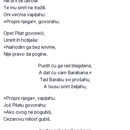
Ne bi li se ukrotili
Te mu smrt ne tražili.
Oni većma vapijahu:
»Propni njega!«, govorahu.
Opet Pilat govoreći,
Umirit ih hotijaše:
»Nahodim ga bez krivine,
Nije pravo da pogine.
Pustit ću ga rad blagdana,
A dat ću vam Barabana.«
Tad Barabu svi prošahu,
A Isusu smrt željahu,
»Propni njega«, vapijahu.
Još Pilatu govorahu:
»Ako ovog ne pogubiš,
Cezarovu milost gubiš.