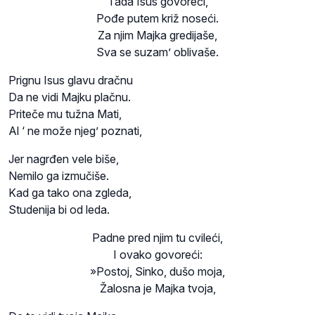
Tada Isus govoreći,
Pođe putem križ noseći.
Za njim Majka gredijaše,
Sva se suzam’ oblivaše.
Prignu Isus glavu dračnu
Da ne vidi Majku plačnu.
Priteče mu tužna Mati,
Al ‘ ne može njeg’ poznati,
Jer nagrđen vele biše,
Nemilo ga izmučiše.
Kad ga tako ona zgleda,
Studenija bi od leda.
Padne pred njim tu cvileći,
I ovako govoreći:
»Postoj, Sinko, dušo moja,
Žalosna je Majka tvoja,