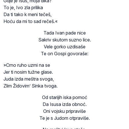
Gdje je Isus, moja dika?
To je, Ivo zla prilika
Da ti tako k meni tečeš,
Hoću da mi to sad rečeš.«
Tada Ivan pade nice
Sakriv skutom suzno lice.
Vele gorko uzdisaše
Te on Gospi govoraše:
»Crno ruho uzmi na se
Jer ti nosim tužne glase.
Juda izda meštra svoga,
Zlim Židovim’ Sinka tvoga.
Od starijih iska pomoć
Da Isusa izda obnoć.
Oni vojsku pripraviše
Te je s Judom otpraviše.