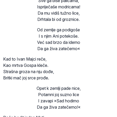
Sve ga biše palicama,
Ispriječaše modricama!
Da mu vidiš tužno lice,
Drhtala bi od groznice.
Od zemlje ga podigoše
I s njim Ani potekoše.
Već sad brzo da idemo
Da ga živa zatečemo«
Kad to Ivan Majci reče,
Kao mrtva Gospa kleče.
Strašna groza na nju dođe,
Britki mač joj srce prođe.
Opet k zemlji pade nice,
Potamni joj suzno lice
I zavapi »Sad hodimo
Da ga živa zatečemo!«