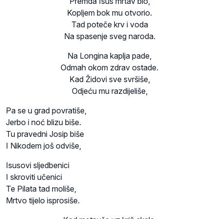
Premda Isus mrtav bio,
Kopljem bok mu otvorio.
Tad poteče krv i voda
Na spasenje sveg naroda.
Na Longina kaplja pade,
Odmah okom zdrav ostade.
Kad Židovi sve svršiše,
Odjeću mu razdijeliše,
Pa se u grad povratiše,
Jerbo i noć blizu biše.
Tu pravedni Josip biše
I Nikodem još odviše,
Isusovi sljedbenici
I skroviti učenici
Te Pilata tad moliše,
Mrtvo tijelo isprosiše.