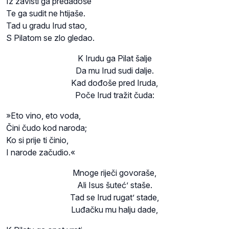
Iz zavisti ga predadoše
Te ga sudit ne htijaše.
Tad u gradu Irud stao,
S Pilatom se zlo gledao.
K Irudu ga Pilat šalje
Da mu Irud sudi dalje.
Kad dođoše pred Iruda,
Poče Irud tražit čuda:
»Eto vino, eto voda,
Čini čudo kod naroda;
Ko si prije ti činio,
I narode začudio.«
Mnoge riječi govoraše,
Ali Isus šuteć’ staše.
Tad se Irud rugat’ stade,
Luđačku mu halju dade,