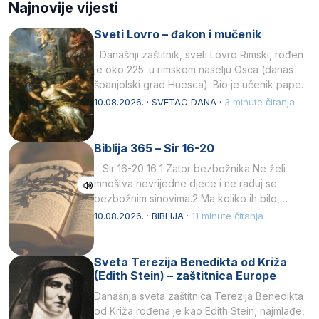
Najnovije vijesti
Sveti Lovro – đakon i mučenik
Današnji zaštitnik, sveti Lovro Rimski, rođen
je oko 225. u rimskom naselju Osca (danas
španjolski grad Huesca). Bio je učenik pape…
10.08.2026. · SVETAC DANA ·
3 minute čitanja
Biblija 365 – Sir 16-20
Sir 16-20 16 1 Zator bezbožnika Ne želi
mnoštva nevrijedne djece i ne raduj se
bezbožnim sinovima.2 Ma koliko ih bilo,…
10.08.2026. · BIBLIJA ·
11 minute čitanja
Sveta Terezija Benedikta od Križa
(Edith Stein) – zaštitnica Europe
Današnja sveta zaštitnica Terezija Benedikta
od Križa rođena je kao Edith Stein, najmlađe,