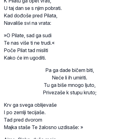
K Pilatu ga opet vrati,
U taj dan se s njim pobrati.
Kad dođoše pred Pilata,
Navališe svi na vrata:
»O Pilate, sad ga sudi
Te nas više ti ne trudi.«
Poče Pilat tad misliti
Kako će im ugoditi.
Pa ga dade bičem biti,
Neće li ih umiriti.
Tu ga biše mnogo ljuto,
Privezaše k stupu kruto;
Krv ga svega oblijevaše
I po zemlji tecijaše.
Tad pred dvorom
Majka staše Te žalosno uzdisaše: »