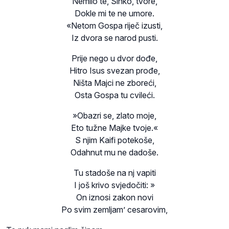
Nemilo te, Sinko, tvore,
Dokle mi te ne umore.
«Netom Gospa riječ izusti,
Iz dvora se narod pusti.
Prije nego u dvor dođe,
Hitro Isus svezan prođe,
Ništa Majci ne zboreći,
Osta Gospa tu cvileći.
»Obazri se, zlato moje,
Eto tužne Majke tvoje.«
S njim Kaifi potekoše,
Odahnut mu ne dadoše.
Tu stadoše na nj vapiti
I još krivo svjedočiti: »
On iznosi zakon novi
Po svim zemljam’ cesarovim,