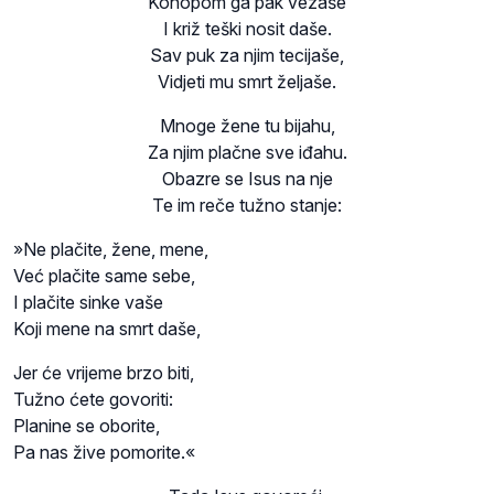
Konopom ga pak vezaše
I križ teški nosit daše.
Sav puk za njim tecijaše,
Vidjeti mu smrt željaše.
Mnoge žene tu bijahu,
Za njim plačne sve iđahu.
Obazre se Isus na nje
Te im reče tužno stanje:
»Ne plačite, žene, mene,
Već plačite same sebe,
I plačite sinke vaše
Koji mene na smrt daše,
Jer će vrijeme brzo biti,
Tužno ćete govoriti:
Planine se oborite,
Pa nas žive pomorite.«