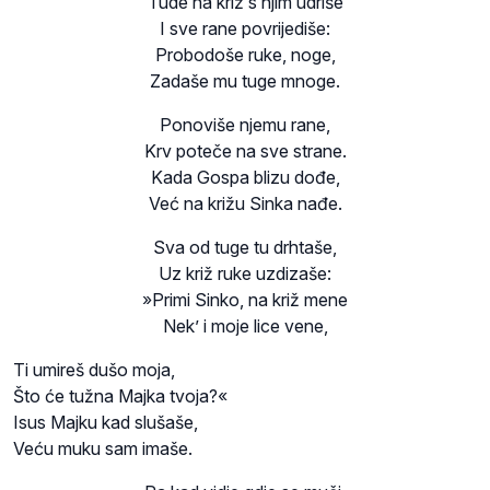
Tude na križ s njim udriše
I sve rane povrijediše:
Probodoše ruke, noge,
Zadaše mu tuge mnoge.
Ponoviše njemu rane,
Krv poteče na sve strane.
Kada Gospa blizu dođe,
Već na križu Sinka nađe.
Sva od tuge tu drhtaše,
Uz križ ruke uzdizaše:
»Primi Sinko, na križ mene
Nek’ i moje lice vene,
Ti umireš dušo moja,
Što će tužna Majka tvoja?«
Isus Majku kad slušaše,
Veću muku sam imaše.