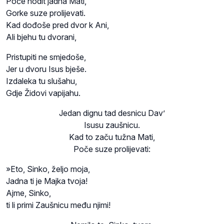
Poče hodit jadna Mati,
Gorke suze prolijevati.
Kad dođoše pred dvor k Ani,
Ali bjehu tu dvorani,
Pristupiti ne smjedoše,
Jer u dvoru Isus bješe.
Izdaleka tu slušahu,
Gdje Židovi vapijahu.
Jedan dignu tad desnicu Dav’
Isusu zaušnicu.
Kad to začu tužna Mati,
Poče suze prolijevati:
»Eto, Sinko, željo moja,
Jadna ti je Majka tvoja!
Ajme, Sinko,
ti li primi Zaušnicu među njimi!