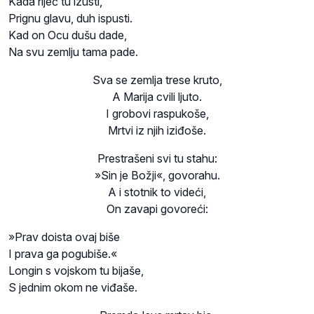
Kada riječ tu izusti,
Prignu glavu, duh ispusti.
Kad on Ocu dušu dade,
Na svu zemlju tama pade.
Sva se zemlja trese kruto,
A Marija cvili ljuto.
I grobovi raspukoše,
Mrtvi iz njih iziđoše.
Prestrašeni svi tu stahu:
»Sin je Božji«, govorahu.
A i stotnik to videći,
On zavapi govoreći:
»Prav doista ovaj biše
I prava ga pogubiše.«
Longin s vojskom tu bijaše,
S jednim okom ne viđaše.