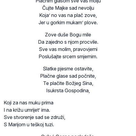
Plačnim glasom sve vas molju
Čujte Majke sad nevolju
Koja’ no vas na plač zove,
Jer u gorkim mukam’ plove.
Zove duše Bogu mile
Da zajedno s njom procvile.
Sve vas molim, pravovjerni
Poslušajte srcem smjernim.
Slatke pjesme ostavite,
Plačne glase sad počnite,
Te plačite Božjeg Sina,
Isukrsta Gospodina,
Koji za nas muku prima
I na križu umrijet’ ima.
Sve stvorenje sad se združi,
S Marijom u teškoj tuzi.