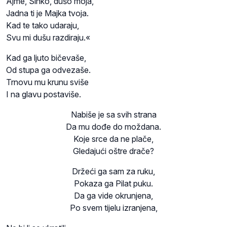
Ajme, Sinko, dušo moja,
Jadna ti je Majka tvoja.
Kad te tako udaraju,
Svu mi dušu razdiraju.«
Kad ga ljuto bičevaše,
Od stupa ga odvezaše.
Trnovu mu krunu sviše
I na glavu postaviše.
Nabiše je sa svih strana
Da mu dođe do moždana.
Koje srce da ne plače,
Gledajući oštre drače?
Držeći ga sam za ruku,
Pokaza ga Pilat puku.
Da ga vide okrunjena,
Po svem tijelu izranjena,