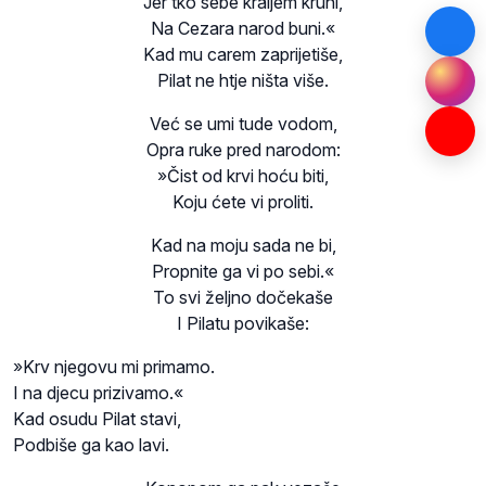
Jer tko sebe kraljem kruni,
Na Cezara narod buni.«
Kad mu carem zaprijetiše,
Pilat ne htje ništa više.
Već se umi tude vodom,
Opra ruke pred narodom:
»Čist od krvi hoću biti,
Koju ćete vi proliti.
Kad na moju sada ne bi,
Propnite ga vi po sebi.«
To svi željno dočekaše
I Pilatu povikaše:
»Krv njegovu mi primamo.
I na djecu prizivamo.«
Kad osudu Pilat stavi,
Podbiše ga kao lavi.