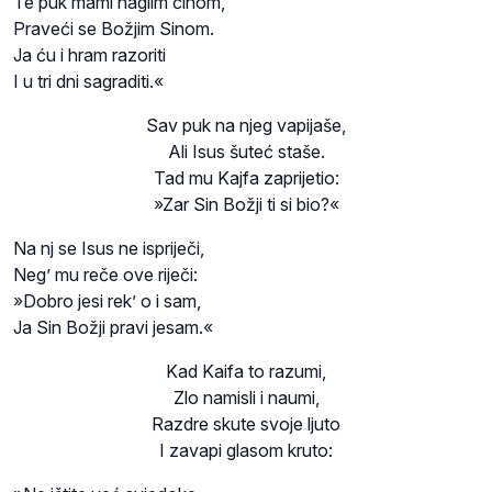
Te puk mami naglim činom,
Praveći se Božjim Sinom.
Ja ću i hram razoriti
I u tri dni sagraditi.«
Sav puk na njeg vapijaše,
Ali Isus šuteć staše.
Tad mu Kajfa zaprijetio:
»Zar Sin Božji ti si bio?«
Na nj se Isus ne ispriječi,
Neg’ mu reče ove riječi:
»Dobro jesi rek’ o i sam,
Ja Sin Božji pravi jesam.«
Kad Kaifa to razumi,
Zlo namisli i naumi,
Razdre skute svoje ljuto
I zavapi glasom kruto: