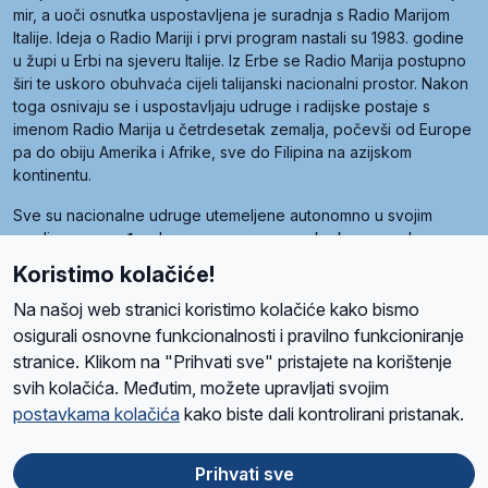
mir, a uoči osnutka uspostavljena je suradnja s Radio Marijom
Italije. Ideja o Radio Mariji i prvi program nastali su 1983. godine
u župi u Erbi na sjeveru Italije. Iz Erbe se Radio Marija postupno
širi te uskoro obuhvaća cijeli talijanski nacionalni prostor. Nakon
toga osnivaju se i uspostavljaju udruge i radijske postaje s
imenom Radio Marija u četrdesetak zemalja, počevši od Europe
pa do obiju Amerika i Afrike, sve do Filipina na azijskom
kontinentu.
Sve su nacionalne udruge utemeljene autonomno u svojim
zemljama, a međusobna su povezane preko krovne udruge
pod nazivom Svjetska obitelj Radio Marije (World Family of
Koristimo kolačiće!
Radio Maria). Svjetsku obitelj utemeljilo je sedam članica, među
kojima je i hrvatska Udruga Radio Marija.
Na našoj web stranici koristimo kolačiće kako bismo
osigurali osnovne funkcionalnosti i pravilno funkcioniranje
stranice. Klikom na "Prihvati sve" pristajete na korištenje
svih kolačića. Međutim, možete upravljati svojim
O nama
Radio
Program
Volonteri
Prijatelji
Kontakt
Pravila privatnosti
postavkama kolačića
kako biste dali kontrolirani pristanak.
Kolačići
Uvjeti korištenja
Ova stranica je zaštićena Google reCAPTCHA sustavom
Prihvati sve