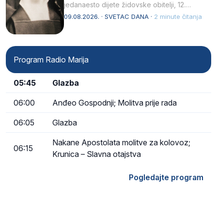
jedanaesto dijete židovske obitelji, 12.
listopada 1891, u Wrocławu…
09.08.2026. · SVETAC DANA ·
2 minute čitanja
Program Radio Marija
05:45
Glazba
06:00
Anđeo Gospodnji; Molitva prije rada
06:05
Glazba
Nakane Apostolata molitve za kolovoz;
06:15
Krunica – Slavna otajstva
Pogledajte program