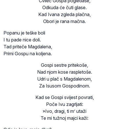
Cvileć Gospa pogledaše,
Odkuda će čuti glase.
Kad Ivana zgleda plačna,
Obori je rana mačna.
Popanu je teške boli
I tu pade nice doli.
Tad priteče Magdalena,
Primi Gospu na koljena.
Gospi sestre pritekoše,
Nad njom kose raspletoše.
Udri u plač s Magdalenom,
Za Isusom Gospodinom.
Kad se Gospi svijest povrati,
Poče Ivu zagrljati:
»Ivo, dragi, ti m’ utaži
Te mi tužnoj majci kaži: