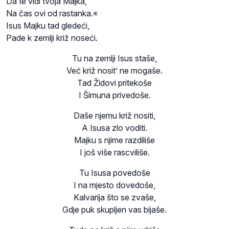
Da te vidi tvoja Majka,
Na čas ovi od rastanka.«
Isus Majku tad gledeći,
Pade k zemlji križ noseći.
Tu na zemlji Isus staše,
Već križ nosit’ ne mogaše.
Tad Židovi pritekoše
I Šimuna privedoše.
Daše njemu križ nositi,
A Isusa zlo voditi.
Majku s njime razdiliše
I još više rascviliše.
Tu Isusa povedoše
I na mjesto dovedoše,
Kalvarija što se zvaše,
Gdje puk skupljen vas bijaše.