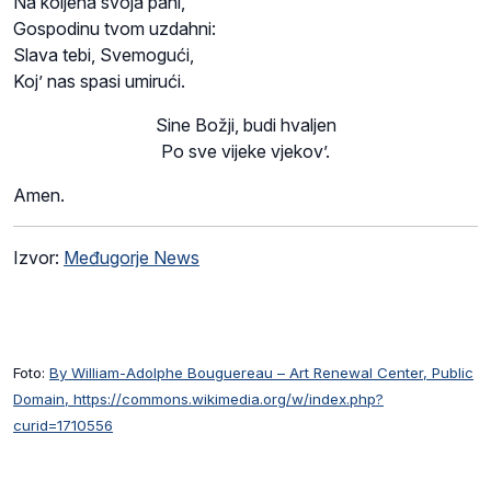
Na koljena svoja pani,
Gospodinu tvom uzdahni:
Slava tebi, Svemogući,
Koj’ nas spasi umirući.
Sine Božji, budi hvaljen
Po sve vijeke vjekov’.
Amen.
Izvor:
Međugorje News
Foto:
By William-Adolphe Bouguereau – Art Renewal Center, Public
Domain, https://commons.wikimedia.org/w/index.php?
curid=1710556