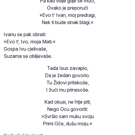
Pa kad vidje gdje se muči,
Ovako je preporuči
»Evo t’ Ivan, moj predragi,
Nek ti bude sinak blagi.«
Ivanu se pak obrati:
»Evo t’, Ivo, moja Mati.«
Gospa Ivu cjelivaše,
Suzama se oblijevaše.
Tada Isus zavapio,
Da je žedan govorio.
Tu Židovi pritekoše,
I žući mu prinesoše.
Kad okusi, ne htje piti,
Nego Ocu govoriti:
»Svršio sam muku svoju
Primi Oče, dušu moju.«