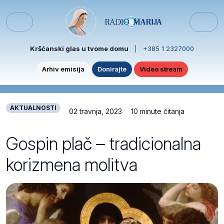
Skip to content
Skip to footer
Menu
Kršćanski glas u tvome domu
|
+385 1 2327000
Arhiv emisija
Donirajte
Video stream
AKTUALNOSTI
02 travnja, 2023
10 minute čitanja
Gospin plač – tradicionalna
korizmena molitva