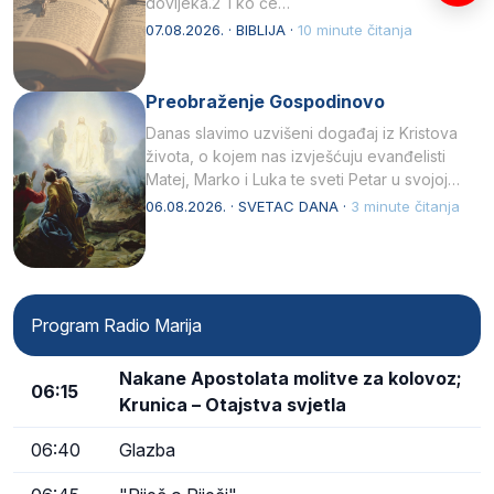
dovijeka.2 Tko će…
07.08.2026. · BIBLIJA ·
10 minute čitanja
Preobraženje Gospodinovo
Danas slavimo uzvišeni događaj iz Kristova
života, o kojem nas izvješćuju evanđelisti
Matej, Marko i Luka te sveti Petar u svojoj
drugoj…
06.08.2026. · SVETAC DANA ·
3 minute čitanja
Program Radio Marija
Nakane Apostolata molitve za kolovoz;
06:15
Krunica – Otajstva svjetla
06:40
Glazba