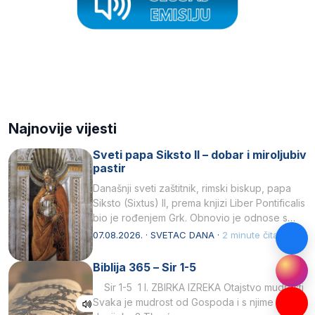
Najnovije vijesti
Sveti papa Siksto II – dobar i miroljubiv
pastir
Današnji sveti zaštitnik, rimski biskup, papa
Siksto (Sixtus) II, prema knjizi Liber Pontificalis
bio je rođenjem Grk. Obnovio je odnose s
afričkim…
07.08.2026. · SVETAC DANA ·
2 minute čitanja
Biblija 365 – Sir 1-5
Sir 1-5 1 I. ZBIRKA IZREKA Otajstvo mudrosti
Svaka je mudrost od Gospoda i s njime je