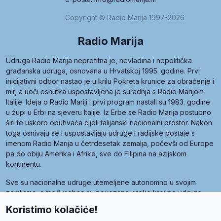
Copyright © Radio Marija 1997-2026
Radio Marija
Udruga Radio Marija neprofitna je, nevladina i nepolitička
građanska udruga, osnovana u Hrvatskoj 1995. godine. Prvi
inicijativni odbor nastao je u krilu Pokreta krunice za obraćenje i
mir, a uoči osnutka uspostavljena je suradnja s Radio Marijom
Italije. Ideja o Radio Mariji i prvi program nastali su 1983. godine
u župi u Erbi na sjeveru Italije. Iz Erbe se Radio Marija postupno
širi te uskoro obuhvaća cijeli talijanski nacionalni prostor. Nakon
toga osnivaju se i uspostavljaju udruge i radijske postaje s
imenom Radio Marija u četrdesetak zemalja, počevši od Europe
pa do obiju Amerika i Afrike, sve do Filipina na azijskom
kontinentu.
Sve su nacionalne udruge utemeljene autonomno u svojim
zemljama, a međusobna su povezane preko krovne udruge
pod nazivom Svjetska obitelj Radio Marije (World Family of
Koristimo kolačiće!
Radio Maria). Svjetsku obitelj utemeljilo je sedam članica, među