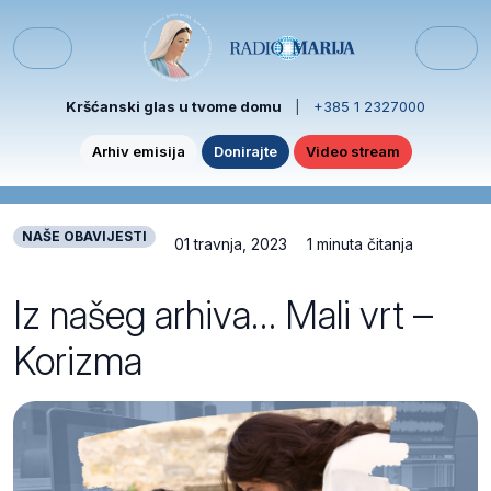
Skip to content
Skip to footer
Menu
Kršćanski glas u tvome domu
|
+385 1 2327000
Arhiv emisija
Donirajte
Video stream
NAŠE OBAVIJESTI
01 travnja, 2023
1 minuta čitanja
Iz našeg arhiva… Mali vrt –
Korizma