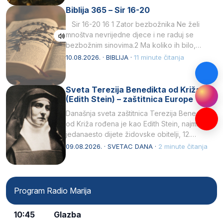
Biblija 365 – Sir 16-20
Sir 16-20 16 1 Zator bezbožnika Ne želi
mnoštva nevrijedne djece i ne raduj se
bezbožnim sinovima.2 Ma koliko ih bilo,…
10.08.2026. · BIBLIJA ·
11 minute čitanja
Sveta Terezija Benedikta od Križa
(Edith Stein) – zaštitnica Europe
Današnja sveta zaštitnica Terezija Benedikta
od Križa rođena je kao Edith Stein, najmlađe,
jedanaesto dijete židovske obitelji, 12.
listopada 1891, u Wrocławu…
09.08.2026. · SVETAC DANA ·
2 minute čitanja
Program Radio Marija
10:45
Glazba