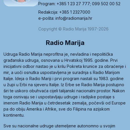
Program: +385 1 23 27 777; 099 502 00 52
Redakcija: +385 1 2327000
e-pošta: info@radiomarija.hr
Copyright © Radio Marija 1997-2026
Radio Marija
Udruga Radio Marija neprofitna je, nevladina i nepolitička
građanska udruga, osnovana u Hrvatskoj 1995. godine. Prvi
inicijativni odbor nastao je u krilu Pokreta krunice za obraćenje i
mir, a uoči osnutka uspostavljena je suradnja s Radio Marijom
Italije. Ideja o Radio Mariji i prvi program nastali su 1983. godine
u župi u Erbi na sjeveru Italije. Iz Erbe se Radio Marija postupno
širi te uskoro obuhvaća cijeli talijanski nacionalni prostor. Nakon
toga osnivaju se i uspostavljaju udruge i radijske postaje s
imenom Radio Marija u četrdesetak zemalja, počevši od Europe
pa do obiju Amerika i Afrike, sve do Filipina na azijskom
kontinentu.
Sve su nacionalne udruge utemeljene autonomno u svojim