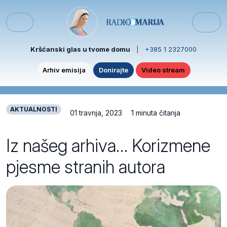
Skip to content
Skip to footer
Menu
Kršćanski glas u tvome domu
|
+385 1 2327000
Arhiv emisija
Donirajte
Video stream
AKTUALNOSTI
01 travnja, 2023
1 minuta čitanja
Iz našeg arhiva… Korizmene
pjesme stranih autora