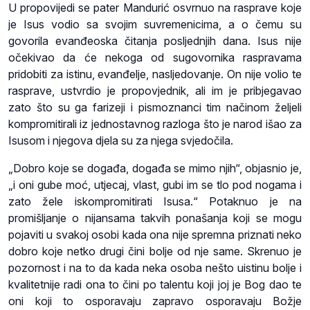
U propovijedi se pater Mandurić osvrnuo na rasprave koje
je Isus vodio sa svojim suvremenicima, a o čemu su
govorila evanđeoska čitanja posljednjih dana. Isus nije
očekivao da će nekoga od sugovornika raspravama
pridobiti za istinu, evanđelje, nasljedovanje. On nije volio te
rasprave, ustvrdio je propovjednik, ali im je pribjegavao
zato što su ga farizeji i pismoznanci tim načinom željeli
kompromitirali iz jednostavnog razloga što je narod išao za
Isusom i njegova djela su za njega svjedočila.
„Dobro koje se događa, događa se mimo njih“, objasnio je,
„i oni gube moć, utjecaj, vlast, gubi im se tlo pod nogama i
zato žele iskompromitirati Isusa.“ Potaknuo je na
promišljanje o nijansama takvih ponašanja koji se mogu
pojaviti u svakoj osobi kada ona nije spremna priznati neko
dobro koje netko drugi čini bolje od nje same. Skrenuo je
pozornost i na to da kada neka osoba nešto uistinu bolje i
kvalitetnije radi ona to čini po talentu koji joj je Bog dao te
oni koji to osporavaju zapravo osporavaju Božje