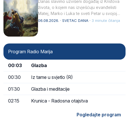
Danas slavimo uzvišeni događaj iz Kristova
života, o kojem nas izvješćuju evanđelisti
Matej, Marko i Luka te sveti Petar u svojoj
drugoj…
06.08.2026. · SVETAC DANA ·
3 minute čitanja
Program Radio Marija
00:03
Glazba
00:30
Iz tame u svjetlo (R)
01:30
Glazba i meditacije
02:15
Krunica - Radosna otajstva
Pogledajte program