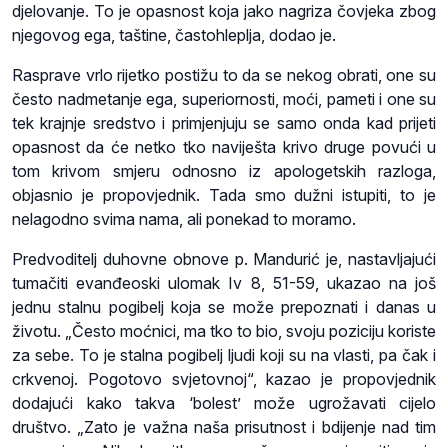
djelovanje. To je opasnost koja jako nagriza čovjeka zbog
njegovog ega, taštine, častohleplja, dodao je.
Rasprave vrlo rijetko postižu to da se nekog obrati, one su
često nadmetanje ega, superiornosti, moći, pameti i one su
tek krajnje sredstvo i primjenjuju se samo onda kad prijeti
opasnost da će netko tko naviješta krivo druge povući u
tom krivom smjeru odnosno iz apologetskih razloga,
objasnio je propovjednik. Tada smo dužni istupiti, to je
nelagodno svima nama, ali ponekad to moramo.
Predvoditelj duhovne obnove p. Mandurić je, nastavljajući
tumačiti evanđeoski ulomak Iv 8, 51-59, ukazao na još
jednu stalnu pogibelj koja se može prepoznati i danas u
životu. „Često moćnici, ma tko to bio, svoju poziciju koriste
za sebe. To je stalna pogibelj ljudi koji su na vlasti, pa čak i
crkvenoj. Pogotovo svjetovnoj“, kazao je propovjednik
dodajući kako takva ‘bolest’ može ugrožavati cijelo
društvo. „Zato je važna naša prisutnost i bdijenje nad tim