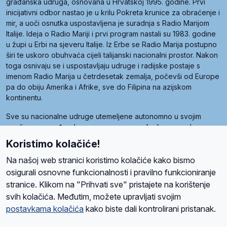
građanska udruga, osnovana u Hrvatskoj 1995. godine. Prvi
inicijativni odbor nastao je u krilu Pokreta krunice za obraćenje i
mir, a uoči osnutka uspostavljena je suradnja s Radio Marijom
Italije. Ideja o Radio Mariji i prvi program nastali su 1983. godine
u župi u Erbi na sjeveru Italije. Iz Erbe se Radio Marija postupno
širi te uskoro obuhvaća cijeli talijanski nacionalni prostor. Nakon
toga osnivaju se i uspostavljaju udruge i radijske postaje s
imenom Radio Marija u četrdesetak zemalja, počevši od Europe
pa do obiju Amerika i Afrike, sve do Filipina na azijskom
kontinentu.
Sve su nacionalne udruge utemeljene autonomno u svojim
zemljama, a međusobna su povezane preko krovne udruge
pod nazivom Svjetska obitelj Radio Marije (World Family of
Koristimo kolačiće!
Radio Maria). Svjetsku obitelj utemeljilo je sedam članica, među
kojima je i hrvatska Udruga Radio Marija.
Na našoj web stranici koristimo kolačiće kako bismo
osigurali osnovne funkcionalnosti i pravilno funkcioniranje
stranice. Klikom na "Prihvati sve" pristajete na korištenje
svih kolačića. Međutim, možete upravljati svojim
O nama
Radio
Program
Volonteri
Prijatelji
Kontakt
Pravila privatnosti
postavkama kolačića
kako biste dali kontrolirani pristanak.
Kolačići
Uvjeti korištenja