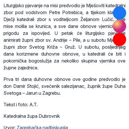
Liturgijsko pjevanje na misi predvodio je Mješoviti katedralni
zbor pod vodstvom Petre Potrebica, a tijekom klanjanja
Dječji katedrali zbor s voditeljicom Željanom Lučić. Prije
mise molila se krunica, a sve dane obnove vjernici imaju
prigodu za ispovijed. U petak će liturgijsko pjevanje
animirati župni zbor sv. Andrije – Pile, a u subotu Mješoviti
župni zbor Svetog Križa – Gruž. U subotu, posljednjeg
dana korizmene duhovne obnove, u katedrali će biti i
pokornička bogoslužja za nekoliko skupina vjernika ove
župne zajednice.
Prva tri dana duhovne obnove ove godine predvodio je
don Damir Stojić, svećenik salezijanac, župnik župe Duha
Svetoga – Jarun u Zagrebu.
Tekst i foto: A.T.
Katedralna župa Dubrovnik
Izvor:
Zagrebačka nadbiskupija