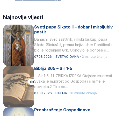
Najnovije vijesti
Sveti papa Siksto II – dobar i miroljubiv
pastir
Današnji sveti zaštitnik, rimski biskup, papa
Siksto (Sixtus) II, prema knjizi Liber Pontificalis
bio je rođenjem Grk. Obnovio je odnose s
afričkim…
07.08.2026. · SVETAC DANA ·
2 minute čitanja
Biblija 365 – Sir 1-5
Sir 1-5 1 I. ZBIRKA IZREKA Otajstvo mudrosti
Svaka je mudrost od Gospoda i s njime je
dovijeka.2 Tko će…
07.08.2026. · BIBLIJA ·
10 minute čitanja
Preobraženje Gospodinovo