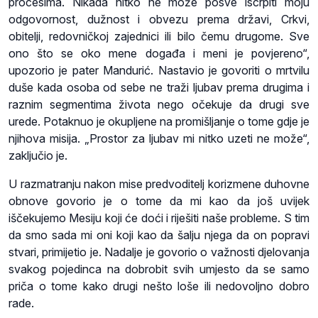
procesima. Nikada nitko ne može posve iscrpiti moju
odgovornost, dužnost i obvezu prema državi, Crkvi,
obitelji, redovničkoj zajednici ili bilo čemu drugome. Sve
ono što se oko mene događa i meni je povjereno“,
upozorio je pater Mandurić. Nastavio je govoriti o mrtvilu
duše kada osoba od sebe ne traži ljubav prema drugima i
raznim segmentima života nego očekuje da drugi sve
urede. Potaknuo je okupljene na promišljanje o tome gdje je
njihova misija. „Prostor za ljubav mi nitko uzeti ne može“,
zaključio je.
U razmatranju nakon mise predvoditelj korizmene duhovne
obnove govorio je o tome da mi kao da još uvijek
iščekujemo Mesiju koji će doći i riješiti naše probleme. S tim
da smo sada mi oni koji kao da šalju njega da on popravi
stvari, primijetio je. Nadalje je govorio o važnosti djelovanja
svakog pojedinca na dobrobit svih umjesto da se samo
priča o tome kako drugi nešto loše ili nedovoljno dobro
rade.