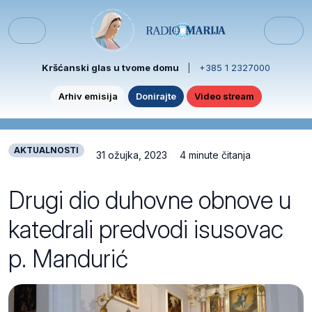
Skip to content
Skip to footer
Menu
Kršćanski glas u tvome domu
|
+385 1 2327000
Arhiv emisija
Donirajte
Video stream
AKTUALNOSTI
31 ožujka, 2023
4 minute čitanja
Drugi dio duhovne obnove u
katedrali predvodi isusovac
p. Mandurić