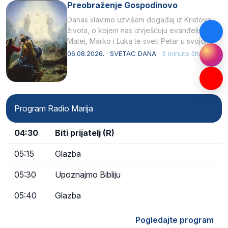
Preobraženje Gospodinovo
Danas slavimo uzvišeni događaj iz Kristova
života, o kojem nas izvješćuju evanđelisti
Matej, Marko i Luka te sveti Petar u svojoj
drugoj…
06.08.2026. · SVETAC DANA ·
3 minute čitanja
Program Radio Marija
04:30
Biti prijatelj (R)
05:15
Glazba
05:30
Upoznajmo Bibliju
05:40
Glazba
Pogledajte program