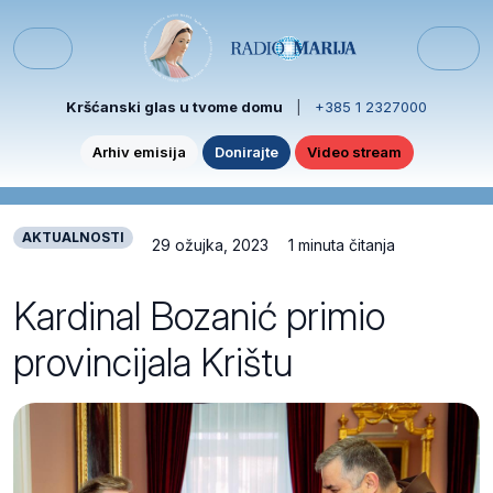
Skip to content
Skip to footer
Menu
Kršćanski glas u tvome domu
|
+385 1 2327000
Arhiv emisija
Donirajte
Video stream
AKTUALNOSTI
29 ožujka, 2023
1 minuta čitanja
Kardinal Bozanić primio
provincijala Krištu