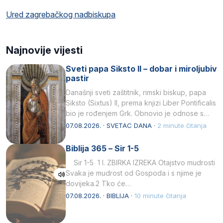
Ured zagrebačkog nadbiskupa
Najnovije vijesti
Sveti papa Siksto II – dobar i miroljubiv
pastir
Današnji sveti zaštitnik, rimski biskup, papa
Siksto (Sixtus) II, prema knjizi Liber Pontificalis
bio je rođenjem Grk. Obnovio je odnose s
afričkim…
07.08.2026. · SVETAC DANA ·
2 minute čitanja
Biblija 365 – Sir 1-5
Sir 1-5 1 I. ZBIRKA IZREKA Otajstvo mudrosti
Svaka je mudrost od Gospoda i s njime je
dovijeka.2 Tko će…
07.08.2026. · BIBLIJA ·
10 minute čitanja