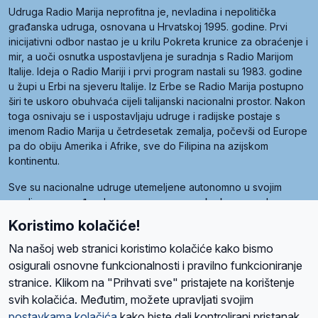
Udruga Radio Marija neprofitna je, nevladina i nepolitička
građanska udruga, osnovana u Hrvatskoj 1995. godine. Prvi
inicijativni odbor nastao je u krilu Pokreta krunice za obraćenje i
mir, a uoči osnutka uspostavljena je suradnja s Radio Marijom
Italije. Ideja o Radio Mariji i prvi program nastali su 1983. godine
u župi u Erbi na sjeveru Italije. Iz Erbe se Radio Marija postupno
širi te uskoro obuhvaća cijeli talijanski nacionalni prostor. Nakon
toga osnivaju se i uspostavljaju udruge i radijske postaje s
imenom Radio Marija u četrdesetak zemalja, počevši od Europe
pa do obiju Amerika i Afrike, sve do Filipina na azijskom
kontinentu.
Sve su nacionalne udruge utemeljene autonomno u svojim
zemljama, a međusobna su povezane preko krovne udruge
pod nazivom Svjetska obitelj Radio Marije (World Family of
Koristimo kolačiće!
Radio Maria). Svjetsku obitelj utemeljilo je sedam članica, među
kojima je i hrvatska Udruga Radio Marija.
Na našoj web stranici koristimo kolačiće kako bismo
osigurali osnovne funkcionalnosti i pravilno funkcioniranje
stranice. Klikom na "Prihvati sve" pristajete na korištenje
svih kolačića. Međutim, možete upravljati svojim
O nama
Radio
Program
Volonteri
Prijatelji
Kontakt
Pravila privatnosti
postavkama kolačića
kako biste dali kontrolirani pristanak.