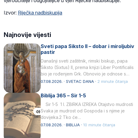
vjeroučitelje i odgojiteljice u vjeri Riječke nadbiskupije.
Izvor:
Riječka nadbiskupija
Najnovije vijesti
Sveti papa Siksto II – dobar i miroljubiv
pastir
Današnji sveti zaštitnik, rimski biskup, papa
Siksto (Sixtus) II, prema knjizi Liber Pontificalis
bio je rođenjem Grk. Obnovio je odnose s
afričkim…
07.08.2026. · SVETAC DANA ·
2 minute čitanja
Biblija 365 – Sir 1-5
Sir 1-5 1 I. ZBIRKA IZREKA Otajstvo mudrosti
Svaka je mudrost od Gospoda i s njime je
dovijeka.2 Tko će…
07.08.2026. · BIBLIJA ·
10 minute čitanja