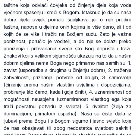
taštine koja odvlači čovjeka od činjenja djela koja vode
vječnom spasenju i sreći s Bogom. Istaknuo je da su naša
dobra djela uvijek pomalo šupljikava jer u njih prodire
taština, napose u djelima onih kojima je više dano, ali i od
kojih će se više i tražiti na Božjem sudu. Zato je važna
poniznost, poručio je voditelj, a do nje se dolazi preko
poniženja i prihvaćanja svega što Bog dopušta i traži.
Znakovi koji s velikom sigurnošću ukazuju na to da u našim
dobrim djelima nema Boga nego primarno nas samih su: 1.
zavist (usporedba s drugima u činjenju dobra), 2. traženje
zahvalnosti, priznanja, potvrde od drugih, 3. samovolja
(činjenje prema našim vlastitim uvjetima i dispozicijama,
probiranje što ćemo, kada i gdje činiti), 4. uznemirenost od
mogućnosti neuspjeha (uznemirenost vlastitog ega koje
traži povratnu potvrdu iz svijeta), 5. rivalitet (želja za
dominacijom, primatom uspjeha). Naša su čista djela iz
ljubavi prema Bogu i s Bogom sigurno i jasno svjetlo koje
će nas obasjavati (ili zbog nedostatka svjetlosti sakriti!)