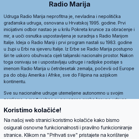
Radio Marija
Udruga Radio Marija neprofitna je, nevladina i nepolitička
građanska udruga, osnovana u Hrvatskoj 1995. godine. Prvi
inicijativni odbor nastao je u krilu Pokreta krunice za obraćenje i
mir, a uoči osnutka uspostavljena je suradnja s Radio Marijom
Italije. Ideja o Radio Mariji i prvi program nastali su 1983. godine
u župi u Erbi na sjeveru Italije. Iz Erbe se Radio Marija postupno
širi te uskoro obuhvaća cijeli talijanski nacionalni prostor. Nakon
toga osnivaju se i uspostavljaju udruge i radijske postaje s
imenom Radio Marija u četrdesetak zemalja, počevši od Europe
pa do obiju Amerika i Afrike, sve do Filipina na azijskom
kontinentu.
Sve su nacionalne udruge utemeljene autonomno u svojim
zemljama, a međusobna su povezane preko krovne udruge
pod nazivom Svjetska obitelj Radio Marije (World Family of
Koristimo kolačiće!
Radio Maria). Svjetsku obitelj utemeljilo je sedam članica, među
kojima je i hrvatska Udruga Radio Marija.
Na našoj web stranici koristimo kolačiće kako bismo
osigurali osnovne funkcionalnosti i pravilno funkcioniranje
stranice. Klikom na "Prihvati sve" pristajete na korištenje