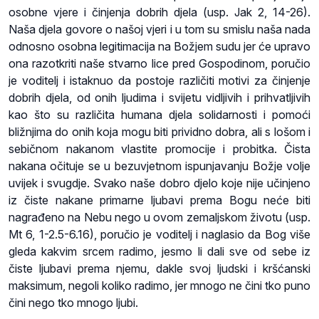
osobne vjere i činjenja dobrih djela (usp. Jak 2, 14-26).
Naša djela govore o našoj vjeri i u tom su smislu naša nada
odnosno osobna legitimacija na Božjem sudu jer će upravo
ona razotkriti naše stvarno lice pred Gospodinom, poručio
je voditelj i istaknuo da postoje različiti motivi za činjenje
dobrih djela, od onih ljudima i svijetu vidljivih i prihvatljivih
kao što su različita humana djela solidarnosti i pomoći
bližnjima do onih koja mogu biti prividno dobra, ali s lošom i
sebičnom nakanom vlastite promocije i probitka. Čista
nakana očituje se u bezuvjetnom ispunjavanju Božje volje
uvijek i svugdje. Svako naše dobro djelo koje nije učinjeno
iz čiste nakane primarne ljubavi prema Bogu neće biti
nagrađeno na Nebu nego u ovom zemaljskom životu (usp.
Mt 6, 1-2.5-6.16), poručio je voditelj i naglasio da Bog više
gleda kakvim srcem radimo, jesmo li dali sve od sebe iz
čiste ljubavi prema njemu, dakle svoj ljudski i kršćanski
maksimum, negoli koliko radimo, jer mnogo ne čini tko puno
čini nego tko mnogo ljubi.