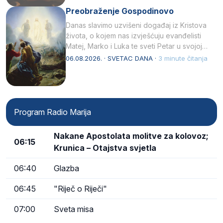
Preobraženje Gospodinovo
Danas slavimo uzvišeni događaj iz Kristova
života, o kojem nas izvješćuju evanđelisti
Matej, Marko i Luka te sveti Petar u svojoj
drugoj…
06.08.2026. · SVETAC DANA ·
3 minute čitanja
Program Radio Marija
Nakane Apostolata molitve za kolovoz;
06:15
Krunica – Otajstva svjetla
06:40
Glazba
06:45
"Riječ o Riječi"
07:00
Sveta misa