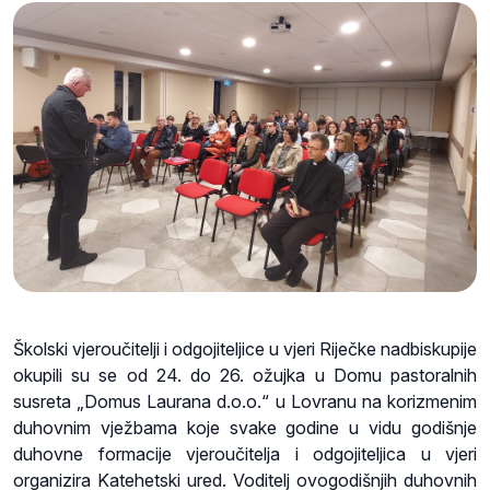
Školski vjeroučitelji i odgojiteljice u vjeri Riječke nadbiskupije
okupili su se od 24. do 26. ožujka u Domu pastoralnih
susreta „Domus Laurana d.o.o.“ u Lovranu na korizmenim
duhovnim vježbama koje svake godine u vidu godišnje
duhovne formacije vjeroučitelja i odgojiteljica u vjeri
organizira Katehetski ured. Voditelj ovogodišnjih duhovnih