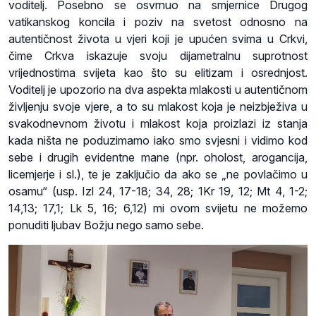
voditelj. Posebno se osvrnuo na smjernice Drugog
vatikanskog koncila i poziv na svetost odnosno na
autentičnost života u vjeri koji je upućen svima u Crkvi,
čime Crkva iskazuje svoju dijametralnu suprotnost
vrijednostima svijeta kao što su elitizam i osrednjost.
Voditelj je upozorio na dva aspekta mlakosti u autentičnom
življenju svoje vjere, a to su mlakost koja je neizbježiva u
svakodnevnom životu i mlakost koja proizlazi iz stanja
kada ništa ne poduzimamo iako smo svjesni i vidimo kod
sebe i drugih evidentne mane (npr. oholost, arogancija,
licemjerje i sl.), te je zaključio da ako se „ne povlačimo u
osamu“ (usp. Izl 24, 17-18; 34, 28; 1Kr 19, 12; Mt 4, 1-2;
14,13; 17,1; Lk 5, 16; 6,12) mi ovom svijetu ne možemo
ponuditi ljubav Božju nego samo sebe.