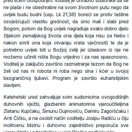
pred licem Gospodnjim. Voditelj je ohrabrio sudionike da se
ne plaše i ne obeshrabre na svom životnom putu nego da
uvijek budu budni (usp. Lk 21,36) boreći se protiv taštine
osvješćujući vlastitu grešnost, da smo mali i slabi pred
Bogom, potom da Bog uvijek nagrađuje svako dobro djelo
(tijekom zemaljskog života ona djela koja nisu za Nebo i
nakon smrti ona koja otvaraju vrata vječnosti) te da je
potrebno uvijek biti u Božjoj ćeliji jer izlaskom iz nje ne
možemo učiniti ništa Bogu vrijedno i za nas spasonosno.
Voditelj je zaključio završno razmatranje tezom da Bog ne
želi od nas ni robota ni roba nego sina i kćer u svojoj
bezgraničnoj ljubavi. Program je završio euharistijskim
slavljem.
Katehetski ured zahvaljuje svim sudionicima ovogodišnjih
duhovnih vježbi, glazbenim animatorima vjeroučiteljima
Zlatanu Kupčaku, Šimunu Dujmoviću, Damiru Zagoršćaku i
Anti Čičku, a na osobit način voditelju Josipu Radiću u čiju
molitvenu blizinu i duhovno zajedništvo preporuča sve