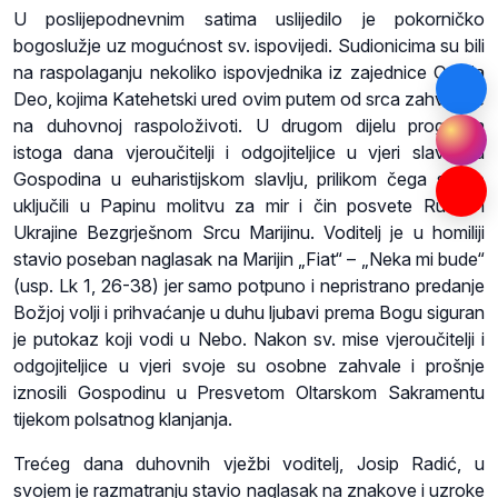
U poslijepodnevnim satima uslijedilo je pokorničko
bogoslužje uz mogućnost sv. ispovijedi. Sudionicima su bili
na raspolaganju nekoliko ispovjednika iz zajednice Omnia
Deo, kojima Katehetski ured ovim putem od srca zahvaljuje
na duhovnoj raspoloživoti. U drugom dijelu programa
istoga dana vjeroučitelji i odgojiteljice u vjeri slavili su
Gospodina u euharistijskom slavlju, prilikom čega su se
uključili u Papinu molitvu za mir i čin posvete Rusije i
Ukrajine Bezgrješnom Srcu Marijinu. Voditelj je u homiliji
stavio poseban naglasak na Marijin „Fiat“ – „Neka mi bude“
(usp. Lk 1, 26-38) jer samo potpuno i nepristrano predanje
Božjoj volji i prihvaćanje u duhu ljubavi prema Bogu siguran
je putokaz koji vodi u Nebo. Nakon sv. mise vjeroučitelji i
odgojiteljice u vjeri svoje su osobne zahvale i prošnje
iznosili Gospodinu u Presvetom Oltarskom Sakramentu
tijekom polsatnog klanjanja.
Trećeg dana duhovnih vježbi voditelj, Josip Radić, u
svojem je razmatranju stavio naglasak na znakove i uzroke