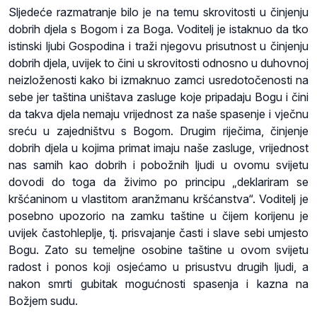
Sljedeće razmatranje bilo je na temu skrovitosti u činjenju
dobrih djela s Bogom i za Boga. Voditelj je istaknuo da tko
istinski ljubi Gospodina i traži njegovu prisutnost u činjenju
dobrih djela, uvijek to čini u skrovitosti odnosno u duhovnoj
neizloženosti kako bi izmaknuo zamci usredotočenosti na
sebe jer taština uništava zasluge koje pripadaju Bogu i čini
da takva djela nemaju vrijednost za naše spasenje i vječnu
sreću u zajedništvu s Bogom. Drugim riječima, činjenje
dobrih djela u kojima primat imaju naše zasluge, vrijednost
nas samih kao dobrih i pobožnih ljudi u ovomu svijetu
dovodi do toga da živimo po principu „deklariram se
kršćaninom u vlastitom aranžmanu kršćanstva“. Voditelj je
posebno upozorio na zamku taštine u čijem korijenu je
uvijek častohleplje, tj. prisvajanje časti i slave sebi umjesto
Bogu. Zato su temeljne osobine taštine u ovom svijetu
radost i ponos koji osjećamo u prisustvu drugih ljudi, a
nakon smrti gubitak mogućnosti spasenja i kazna na
Božjem sudu.