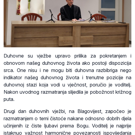
Duhovne su vježbe upravo prilika za pokretanjem i
obnovom našeg duhovnog života ako postoji dispozicija
srca. One nisu i ne mogu biti duhovna razbibriga nego
indikator našeg duhovnog života i trenutne pozicije na
duhovnoj stazi koja vodi u vječnost, poručio je voditelj.
Nakon uvodnog razmatranja slijedila je pobožnost križnog
puta.
Drugi dan duhovnih vježbi, na Blagovijest, započeo je
razmatranjem o temi čistoće nakane odnosno dobrih djela
učinjenih iz čiste ljubavi prema Bogu. Voditelj je najprije
istaknuo važnost harmonične povezanosti ispovijedanja