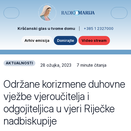
Skip to content
Skip to footer
Menu
Kršćanski glas u tvome domu
|
+385 1 2327000
Arhiv emisija
Donirajte
Video stream
AKTUALNOSTI
28 ožujka, 2023
7 minute čitanja
Održane korizmene duhovne
vježbe vjeroučitelja i
odgojiteljica u vjeri Riječke
nadbiskupije