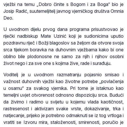
vježbi na temu „Dobro činite s Bogom i za Boga“ bio je
Josip Radić, suutemeljitelj javnog vjerničkog društva Omnia
Deo.
U uvodnom dijelu prvog dana programa prisustvovao je
riječki nadbiskup Mate Uzinić koji je sudionicima uputio
pozdravnu riječ i Božji blagoslov sa željom da otvore svoja
srca tijekom boravka na duhovnim vježbama kako bi one
obilno bile plodonosne ne samo za njih i njihov osobni
život nego i za sve one s kojima žive, rade i surađuju.
Voditelj je u uvodnom razmatranju pojasnio smisao i
važnost duhovnih vježbi kao životne potrebe „povlačenja
u osamu“ za svakog vjernika. Pri tome je istaknuo kao
temeljni uvjet otvorenost odnosno dispoziciju srca. Budući
da živimo i radimo u svijetu u kojemu vlada kaotičnost,
rastresenost i aktivizam svake vrste, dokazivanje, trka i
natjecanje, prijeko je potrebno odmaknuti se iz tog vrtloga i
vratiti se Izvoru mira, staloženosti, smirenosti, poručio je