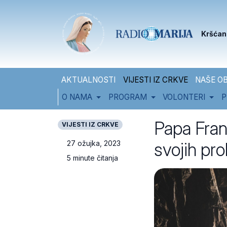
Skip to content
Skip to footer
Kršćan
AKTUALNOSTI
VIJESTI IZ CRKVE
NAŠE OB
O NAMA
PROGRAM
VOLONTERI
P
Papa Fran
VIJESTI IZ CRKVE
svojih pro
27 ožujka, 2023
5 minute čitanja