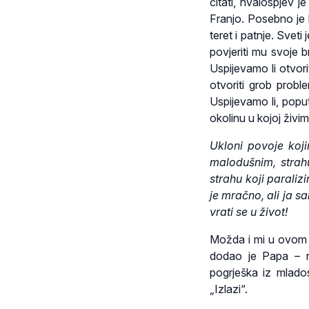
čitati, hvalospjev 
Franjo. Posebno je 
teret i patnje. Sveti
povjeriti mu svoje b
Uspijevamo li otvori
otvoriti grob probl
Uspijevamo li, poput
okolinu u kojoj živi
Ukloni povoje koji
malodušnim, strahu
strahu koji paraliz
je mračno, ali ja s
vrati se u život!
Možda i mi u ovom t
dodao je Papa – ne
pogrješka iz mlados
„Izlazi“.