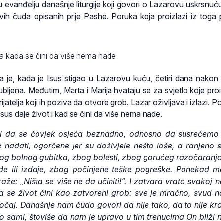
 evanđelju današnje liturgije koji govori o Lazarovu uskrsnuću
vih čuda opisanih prije Pashe. Poruka koja proizlazi iz toga p
da kada se čini da više nema nade
a je, kada je Isus stigao u Lazarovu kuću, četiri dana nakon
ljena. Međutim, Marta i Marija hvataju se za svjetlo koje proiz
rijatelja koji ih poziva da otvore grob. Lazar oživljava i izlazi. P
sus daje život i kad se čini da više nema nade.
i da se čovjek osjeća beznadno, odnosno da susrećemo
e nadati, ogorčene jer su doživjele nešto loše, a ranjeno 
og bolnog gubitka, zbog bolesti, zbog gorućeg razočaranj
vde ili izdaje, zbog počinjene teške pogreške. Ponekad 
že: „Ništa se više ne da učiniti!“. I zatvara vrata svakoj n
ma se život čini kao zatvoreni grob: sve je mračno, svud 
očaj. Današnje nam čudo govori da nije tako, da to nije kra
o sami, štoviše da nam je upravo u tim trenucima On bliži 