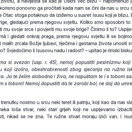
je životu, a naviješta se kad je Uskrs već blizu – napomenuo 
korisno ponovno ga pročitati kada nam se čini da nas u srcu 
 je Otac stoga potaknuo da iziđemo u susret Isusu koji je blizu. 
rige, gledajući prema njegovu svjetlu. Koliko smo sposobni to u
ti mu svoje srce i povjeriti mu svoje brige? Činimo li to? Uspij
emâ i gledati onkraj praga, prema njegovu svjetlu ili se bojim
 malih zrcala Božje ljubavi, riječima i gestama života unositi s
mo? Svjedočimo li Isusovu nadu i radost? – upitao je rimski bisku
ma si svezan (usp. r. 45), nemoj popustiti pesimizmu koji 
 koji izolira, obeshrabrenosti zbog sjećanja na ružna is
ira. Ja te želim slobodna i živa, ne napuštam te i s tobom s
am s tobom! Nemoj dopustiti da te zarobi bol, ne daj da umr
renutku nosimo u srcu neki teret ili patnju, koji kao da nas sl
ka loša stvar, neki stari grijeh koji ne uspijevamo izbacit
ti, nikad se ne zna. Te ružne stvari moraju izići van. I Isu