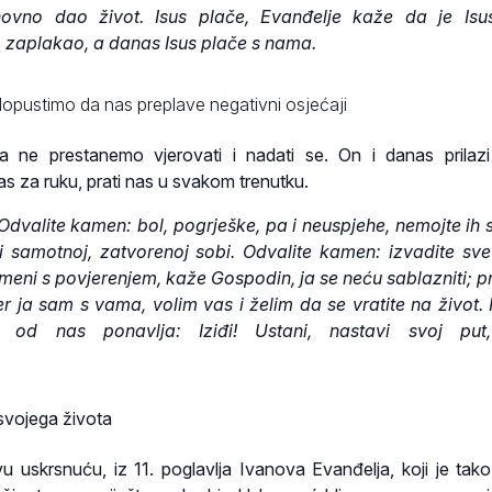
vno dao život. Isus plače, Evanđelje kaže da je Isu
zaplakao, a danas Isus plače s nama.
dopustimo da nas preplave negativni osjećaji
a ne prestanemo vjerovati i nadati se. On i danas prilaz
s za ruku, prati nas u svakom trenutku.
dvalite kamen: bol, pogrješke, pa i neuspjehe, nemojte ih s
i samotnoj, zatvorenoj sobi. Odvalite kamen: izvadite sve
 meni s povjerenjem, kaže Gospodin, ja se neću sablazniti; p
er ja sam s vama, volim vas i želim da se vratite na život. I
 od nas ponavlja: Iziđi! Ustani, nastavi svoj put,
svojega života
 uskrsnuću, iz 11. poglavlja Ivanova Evanđelja, koji je tak