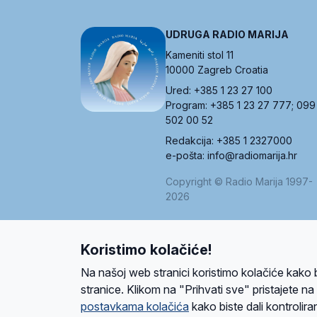
UDRUGA RADIO MARIJA
Kameniti stol 11
10000 Zagreb Croatia
Ured: +385 1 23 27 100
Program: +385 1 23 27 777; 099
502 00 52
Redakcija: +385 1 2327000
e-pošta: info@radiomarija.hr
Copyright © Radio Marija 1997-
2026
Koristimo kolačiće!
O nama
Radio
Program
Volonteri
Prijatelji
Kontakt
Pravi
Na našoj web stranici koristimo kolačiće kako 
Ova stranica je zaštićena Google reCAPTCH
stranice. Klikom na "Prihvati sve" pristajete n
postavkama kolačića
kako biste dali kontroliran