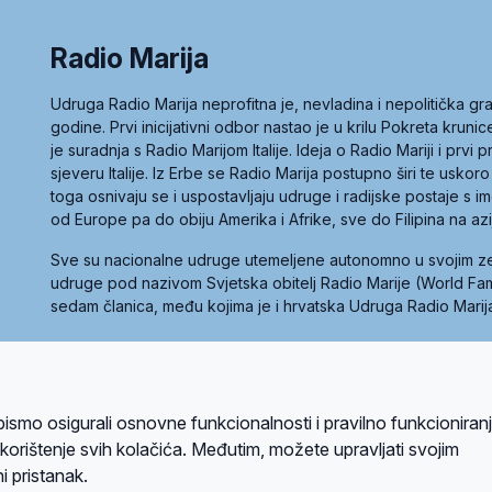
Radio Marija
Udruga Radio Marija neprofitna je, nevladina i nepolitička 
godine. Prvi inicijativni odbor nastao je u krilu Pokreta kruni
je suradnja s Radio Marijom Italije. Ideja o Radio Mariji i prvi
sjeveru Italije. Iz Erbe se Radio Marija postupno širi te uskoro
toga osnivaju se i uspostavljaju udruge i radijske postaje s
od Europe pa do obiju Amerika i Afrike, sve do Filipina na az
Sve su nacionalne udruge utemeljene autonomno u svojim 
udruge pod nazivom Svjetska obitelj Radio Marije (World Famil
sedam članica, među kojima je i hrvatska Udruga Radio Marij
la privatnosti
Kolačići
Uvjeti korištenja
bismo osigurali osnovne funkcionalnosti i pravilno funkcioniran
A sustavom
a korištenje svih kolačića. Međutim, možete upravljati svojim
i pristanak.