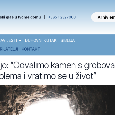
Arhiv em
ski glas u tvome domu
|
+385 1 2327000
AVIJESTI
DUHOVNI KUTAK
BIBLIJA
RIJATELJI
KONTAKT
jo: “Odvalimo kamen s grobova
blema i vratimo se u život”