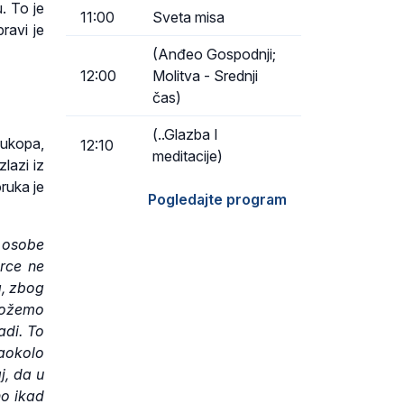
. To je
11:00
Sveta misa
ravi je
(Anđeo Gospodnji;
12:00
Molitva - Srednji
čas)
(..Glazba I
 ukopa,
12:10
meditacije)
lazi iz
oruka je
Pogledajte program
 osobe
srce ne
a, zbog
možemo
adi. To
naokolo
j, da u
no ikad