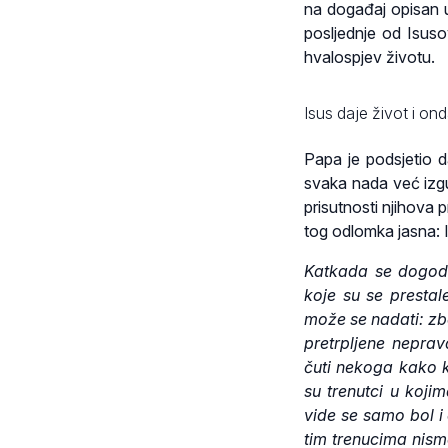
na događaj opisan u
posljednje od Isuso
hvalospjev životu.
Isus daje život i on
Papa je podsjetio d
svaka nada već izgub
prisutnosti njihova p
tog odlomka jasna: I
Katkada se dogod
koje su se prestal
može se nadati: zb
pretrpljene nepra
čuti nekoga kako ka
su trenutci u koji
vide se samo bol i 
tim trenucima nism