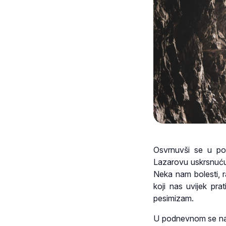
Osvrnuvši se u po
Lazarovu uskrsnuću,
Neka nam bolesti, r
koji nas uvijek pr
pesimizam.
U podnevnom se nag