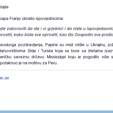
tajte
apa Franjo obratio ispovjednicima:
e zaboraviti da ste i vi grješnici i da niste u ispovjedaoni
prostili, kako biste sve oprostili, kao što Gospodin sve prašt
skoga pozdravljenja, Papine su misli otišle u Ukrajinu, još
tanovništvima Sirije i Turske koja se bore sa štetama iza
eričku saveznu državu Mississippi koju je pogodilo više 
 potaknuo je na molitvu za Peru.
ap; aa