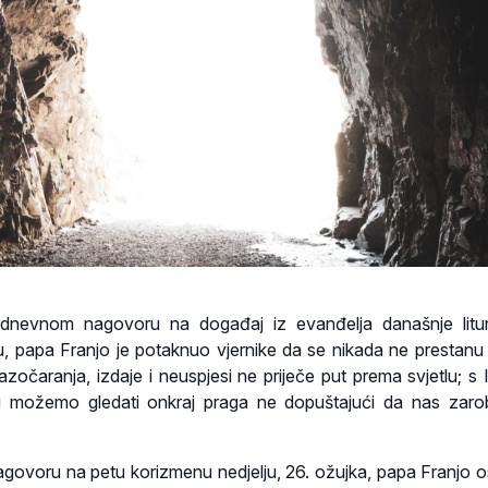
dnevnom nagovoru na događaj iz evanđelja današnje litur
 papa Franjo je potaknuo vjernike da se nikada ne prestanu 
azočaranja, izdaje i neuspjesi ne priječe put prema svjetlu; s
ati možemo gledati onkraj praga ne dopuštajući da nas zarob
ovoru na petu korizmenu nedjelju, 26. ožujka, papa Franjo 