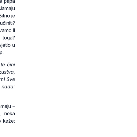
je papa
slamaju
Bitno je
činiti?
evamo li
o toga?
vjetlo u
p.
te čini
kustva,
am! Sve
e nada:
amaju –
i, neka
s kaže: