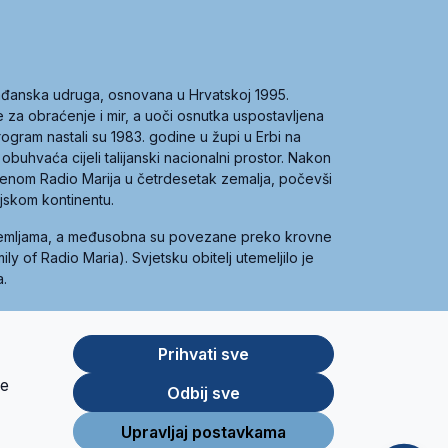
građanska udruga, osnovana u Hrvatskoj 1995.
ce za obraćenje i mir, a uoči osnutka uspostavljena
 program nastali su 1983. godine u župi u Erbi na
 obuhvaća cijeli talijanski nacionalni prostor. Nakon
 imenom Radio Marija u četrdesetak zemalja, počevši
ijskom kontinentu.
zemljama, a međusobna su povezane preko krovne
y of Radio Maria). Svjetsku obitelj utemeljilo je
a.
Prihvati sve
je
App
Google
Odbij sve
Store
Play
Upravljaj postavkama