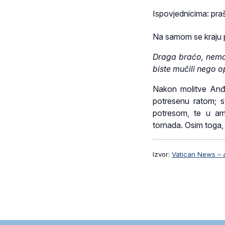
Ispovjednicima: praš
Na samom se kraju p
Draga braćo, nemojt
biste mučili nego o
Nakon molitve Anđeo
potresenu ratom; s
potresom, te u am
tornada. Osim toga,
Izvor:
Vatican News – 