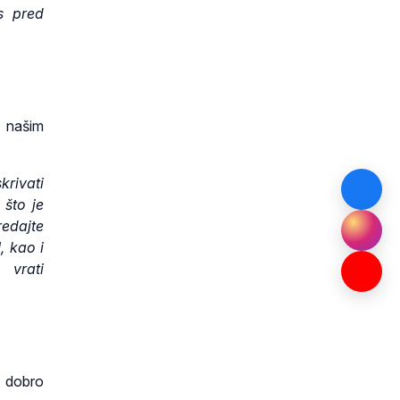
s pred
i našim
krivati
 što je
redajte
, kao i
 vrati
o dobro