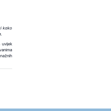
ci kako
a.
 uvijek
zvanima
snažnih