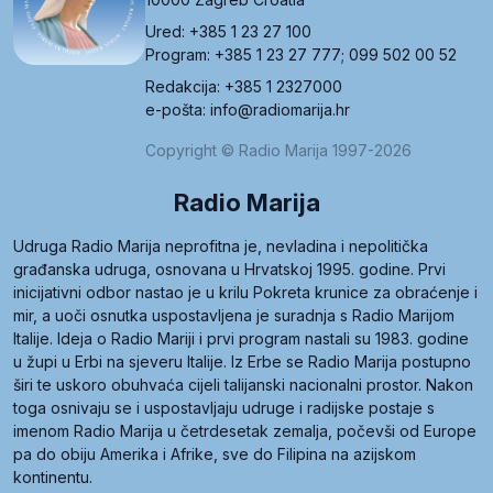
Ured: +385 1 23 27 100
Program: +385 1 23 27 777; 099 502 00 52
Redakcija: +385 1 2327000
e-pošta: info@radiomarija.hr
Copyright © Radio Marija 1997-2026
Radio Marija
Udruga Radio Marija neprofitna je, nevladina i nepolitička
građanska udruga, osnovana u Hrvatskoj 1995. godine. Prvi
inicijativni odbor nastao je u krilu Pokreta krunice za obraćenje i
mir, a uoči osnutka uspostavljena je suradnja s Radio Marijom
Italije. Ideja o Radio Mariji i prvi program nastali su 1983. godine
u župi u Erbi na sjeveru Italije. Iz Erbe se Radio Marija postupno
širi te uskoro obuhvaća cijeli talijanski nacionalni prostor. Nakon
toga osnivaju se i uspostavljaju udruge i radijske postaje s
imenom Radio Marija u četrdesetak zemalja, počevši od Europe
pa do obiju Amerika i Afrike, sve do Filipina na azijskom
kontinentu.